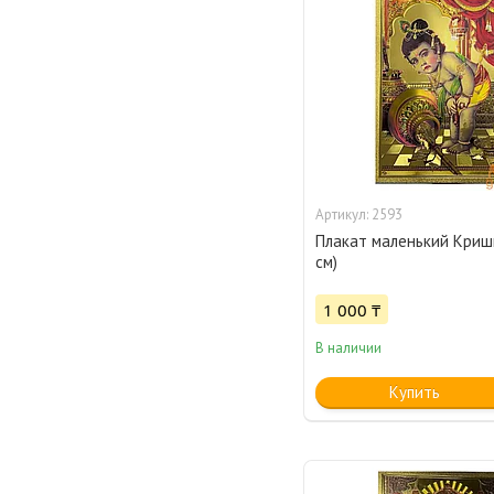
2593
Плакат маленький Криш
см)
1 000 ₸
В наличии
Купить