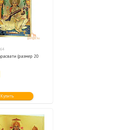
64
арасвати (размер 20
Купить