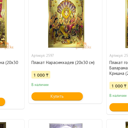
2597
25
на (20х30
Плакат Нарасимхадев (20х30 см)
Плакат го
Баларама
Кришна (
1 000 ₸
В наличии
1 000 ₸
В наличии
Купить