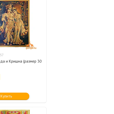
57
ада и Кришна (размер 30
Купить