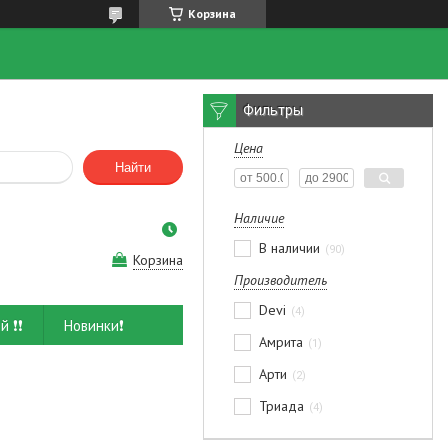
Корзина
Фильтры
Цена
Найти
Наличие
В наличии
90
Корзина
Производитель
Devi
4
й ❗❗
Новинки❗
Амрита
1
Арти
2
Триада
4