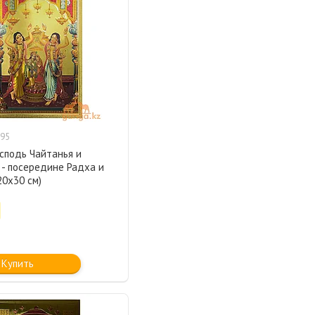
95
сподь Чайтанья и
 - посередине Радха и
20х30 см)
Купить