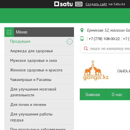
Создать сайт
на Satu.kz
Ермекова 52, магазин Ga
+7 (778) 108-00-22
+7 (
Продукция
Аюрведа для здоровья
Мужское здоровье и сила
Женское здоровье и красота
ГАНГА 
Чаванпраши и Расаяны
Для улучшения мозговой
Главная
О нас
деятельности
Для почек и печени
Для улучшения работы
сердца
При простудных заболеваниях