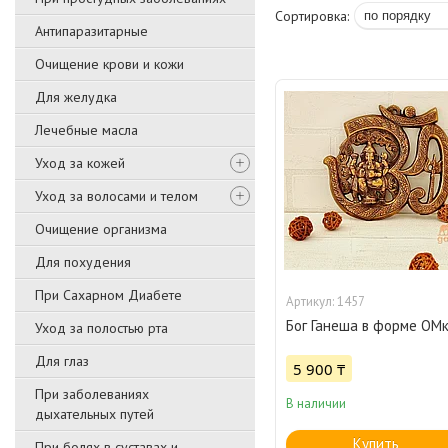
Антипаразитарные
Очищение крови и кожи
Для желудка
Лечебные масла
Уход за кожей
Уход за волосами и телом
Очищение организма
Для похудения
При Сахарном Диабете
1457
Бог Ганеша в форме ОМ
Уход за полостью рта
Для глаз
5 900 ₸
При заболеваниях
В наличии
дыхательных путей
Купить
При болях в суставах и