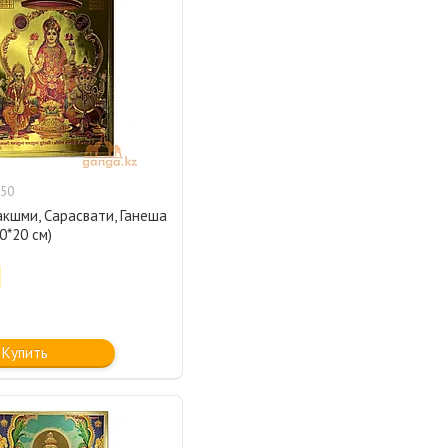
50
акшми, Сарасвати, Ганеша
0*20 см)
Купить