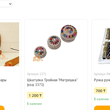
1371
04
кары
Шкатулка Тройная "Матрешка"
Ручка ру
(код 1371)
700 ₸
1 200 ₸
В наличии
В наличии