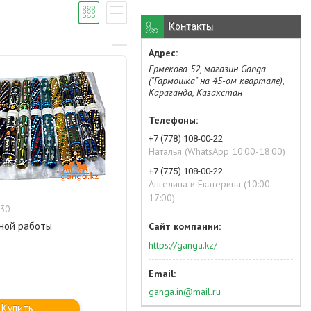
Контакты
Ермекова 52, магазин Ganga
("Гармошка" на 45-ом квартале),
Караганда, Казахстан
+7 (778) 108-00-22
Наталья (WhatsApp 10:00-18:00)
+7 (775) 108-00-22
Ангелина и Екатерина (10:00-
17:00)
30
чной работы
https://ganga.kz/
ganga.in@mail.ru
Купить