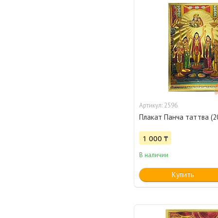
2596
Плакат Панча таттва (2
1 000 ₸
В наличии
Купить