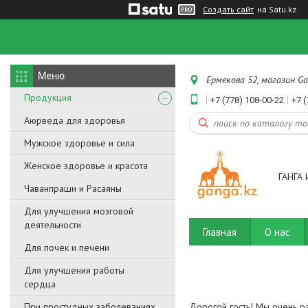
Создать сайт
на Satu.kz
Ермекова 52, магазин Ga
Продукция
+7 (778) 108-00-22
+7 (
Аюрведа для здоровья
Мужское здоровье и сила
Женское здоровье и красота
ГАНГА 
Чаванпраши и Расаяны
Для улучшения мозговой
деятельности
Главная
О нас
Для почек и печени
Для улучшения работы
сердца
При простудных заболеваниях
Дорогой гость! Мы очень ра