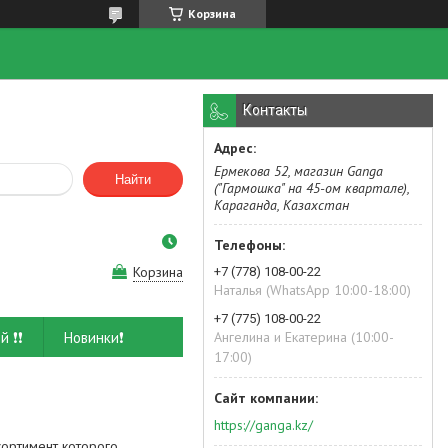
Корзина
Контакты
Ермекова 52, магазин Ganga
Найти
("Гармошка" на 45-ом квартале),
Караганда, Казахстан
Корзина
+7 (778) 108-00-22
Наталья (WhatsApp 10:00-18:00)
+7 (775) 108-00-22
й ❗❗
Новинки❗
Ангелина и Екатерина (10:00-
17:00)
https://ganga.kz/
сcортимент которого