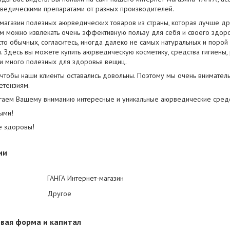
ведическими препаратами от разных производителей.
о, магазин полезных аюрведических товаров из страны, которая лучше дру
м можно извлекать очень эффективную пользу для себя и своего здоров
о обычных, согласитесь, иногда далеко не самых натуральных и порой 
. Здесь вы можете купить аюрведическую косметику, средства гигиены,
и много полезных для здоровья вещиц.
, чтобы наши клиенты оставались довольны. Поэтому мы очень внимател
етензиям.
гаем Вашему вниманию интересные и уникальные аюрведические средст
ыми!
те здоровы!
ии
ГАНГА Интернет-магазин
Другое
вая форма и капитал