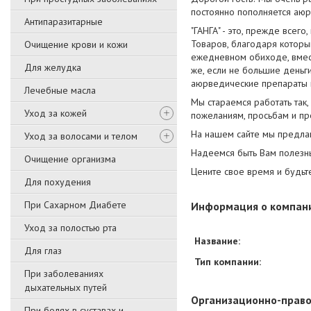
постоянно пополняется аюр
Антипаразитарные
"ГАНГА" - это, прежде всег
Товаров, благодаря которы
Очищение крови и кожи
ежедневном обиходе, вмест
Для желудка
же, если не большие деньги
аюрведические препараты 
Лечебные масла
Мы стараемся работать так
Уход за кожей
пожеланиям, просьбам и пр
На нашем сайте мы предла
Уход за волосами и телом
Надеемся быть Вам полезн
Очищение организма
Цените свое время и будь
Для похудения
При Сахарном Диабете
Информация о компан
Уход за полостью рта
Название:
Для глаз
Тип компании:
При заболеваниях
дыхательных путей
Организационно-право
При болях в суставах и