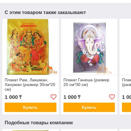
С этим товаром также заказывают
Плакат Рам, Лакшман,
Плакат Ганеша (размер
Плак
Хануман (размер 30см*20
20 см*30 см)
(раз
см)
1 000
1 000
1 0
₸
₸
Купить
Купить
Подобные товары компании