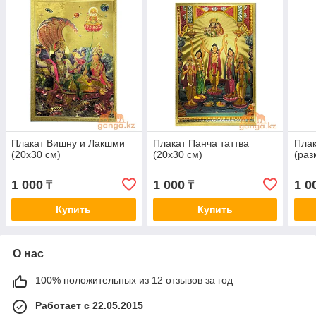
Плакат Вишну и Лакшми
Плакат Панча таттва
Плак
(20х30 см)
(20х30 см)
(раз
1 000
1 000
1 0
₸
₸
Купить
Купить
О нас
100% положительных из 12 отзывов за год
Работает с 22.05.2015