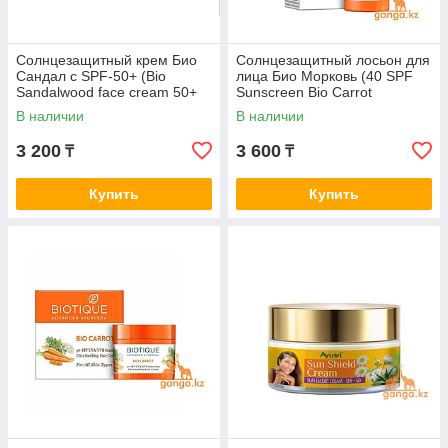
Солнцезащитный крем Био
Солнцезащитный лосьон для
Сандал с SPF-50+ (Bio
лица Био Морковь (40 SPF
Sandalwood face cream 50+
Sunscreen Bio Carrot
SPF sunscreen BIOTIQUE),
BIOTIQUE), 120 мл.
В наличии
В наличии
50г
3 200
3 600
₸
₸
Купить
Купить