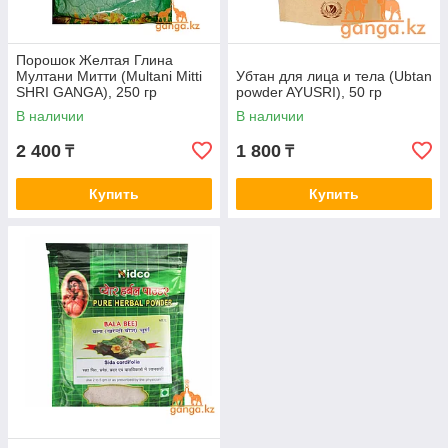
Порошок Желтая Глина
Мултани Митти (Multani Mitti
Убтан для лица и тела (Ubtan
SHRI GANGA), 250 гр
powder AYUSRI), 50 гр
В наличии
В наличии
2 400
1 800
₸
₸
Купить
Купить