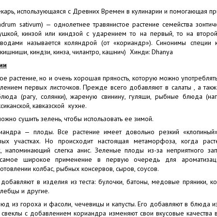
екарь, использующаяся с Древних Времен в кулинарии и помогающая пр
ndrum sativum) — однолетнее травянистое растение семейства зонтич
рушкой, кинзой или киндзой с ударением то на первый, то на второ
водами называется коляндрой (от «кориандр»). Синонимы специи 
кишниши, киндзи, кинза, чилантро, кашнич) Хинди: Dhanya
ии
ое растение, но и очень хорошая пряность, которую можно употреблят
влением первых листочков. Прежде всего добавляют в салаты , а так
юда (рагу, солянки), жареную свинину, гуляши, рыбные блюда (напр
сиканской, кавказской кухне.
ожно сушить зелень, чтобы использовать ее зимой.
иандра — плоды. Все растение имеет довольно резкий «клопиный»
ых участках. Но происходит настоящая метаморфоза, когда раст
, напоминающий слегка анис. Зеленые плоды из-за неприятного зап
самое широкое применение в первую очередь для ароматизаци
готовлении колбас, рыбных консервов, сыров, соусов.
обавляют в изделия из теста: булочки, батоны, медовые пряники, ко
хлебцы и другие.
юд из гороха и фасоли, чечевицы и капусты. Его добавляют в блюда и
й свеклы с добавлением кориандра изменяют свои вкусовые качества в