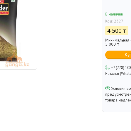
В наличии
Код:
2327
4 500 ₸
Минимальная с
5 000 ₸
Ку
+7 (778) 10
Наталья (Whats
предусмотрен
товара надле