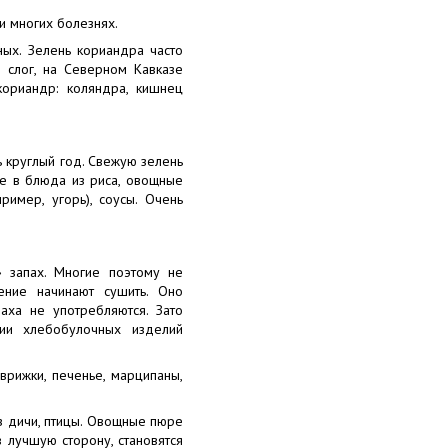
и многих болезнях.
ных. Зелень кориандра часто
й слог, на Северном Кавказе
кориандр: коляндра, кишнец
ь круглый год. Свежую зелень
же в блюда из риса, овощные
имер, угорь), соусы. Очень
 запах. Многие поэтому не
ение начинают сушить. Оно
аха не употребляются. Зато
и хлебобулочных изделий
врижки, печенье, марципаны,
з дичи, птицы. Овощные пюре
 лучшую сторону, становятся