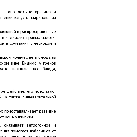
) — оно дольше хранится и
шении капусты, мариновании
авляющей в распространенные
 в индийских пряных смесях-
 он в сочетании с чесноком и
льшом количестве в блюда из
сном вине. Видимо, у греков
чете, называют все блюда,
ое действие, его используют
й, а также пищеварительной
: приостанавливает развитие
ет конъюнктивиты.
, оказывает ветрогонное и
ения помогает избавиться от
ние гельминтами. Благодаря