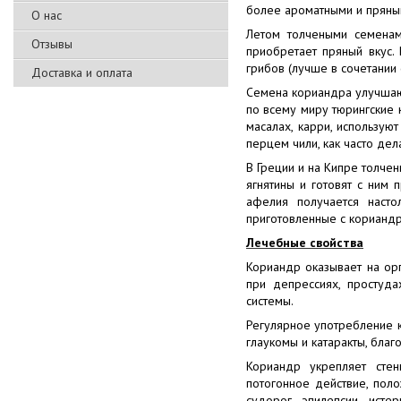
более ароматными и пряным
О нас
Летом толчеными семенам
Отзывы
приобретает пряный вкус.
грибов (лучше в сочетании 
Доставка и оплата
Семена кориандра улучшают
по всему миру тюрингские
масалах, карри, использую
перцем чили, как часто дел
В Греции и на Кипре толче
ягнятины и готовят с ним 
афелия получается насто
приготовленные с кориандро
Лечебные свойства
Кориандр оказывает на ор
при депрессиях, простуда
системы.
Регулярное употребление 
глаукомы и катаракты, бла
Кориандр укрепляет стен
потогонное действие, поло
судорог, эпилепсии, ист