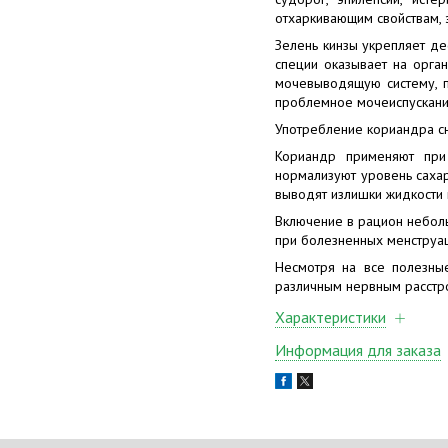
отхаркивающим свойствам, 
Зелень кинзы укрепляет де
специи оказывает на орга
мочевыводящую систему, п
проблемное мочеиспускание
Употребление кориандра сн
Кориандр применяют при 
нормализуют уровень сахар
выводят излишки жидкости 
Включение в рацион неболь
при болезненных менструац
Несмотря на все полезные
различным нервным расстро
Характеристики
Информация для заказа