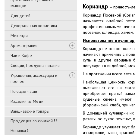
Кориандр
мышцах
– пряность-л
Кориандр Посевной (Coria
Для детей
называется китайской пет
Декоративная косметика
профессиональными пчело
посевной, шлёндра, хамем, 
Мехенди
Использование в кулинар
Ароматерапия
Кориандр не только полезн
начинают применять с поя
Чаи и Кофе
супы и другие овощные бл
Специи, Продукты питания
популярен в индийской, мек
На протяжении всего лета м
Украшения, аксессуары и
прочее
Наибольшая ценность кор
высаживают его на садов
Поющие чаши
приобретает пряный запах
сушеные семена имеют 
Изделия из Меди
(бородинский хлеб), при из
Вайшнавские товары
В домашней кулинарии их д
различное сухое печенье, 
Продукция со скидкой ❗❗
Кориандр улучшает вкус бл
Новинки ❗
из моркови, тыквы, красно