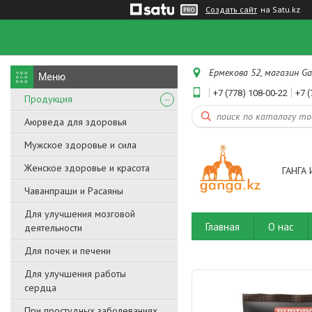
Создать сайт
на Satu.kz
Ермекова 52, магазин Ga
+7 (778) 108-00-22
+7 (
Продукция
Аюрведа для здоровья
Мужское здоровье и сила
Женское здоровье и красота
ГАНГА 
Чаванпраши и Расаяны
Для улучшения мозговой
Главная
О нас
деятельности
Для почек и печени
Для улучшения работы
сердца
При простудных заболеваниях