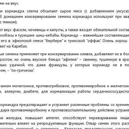
и на вкус.
и кориандра слегка обсыпают сырое мясо (с добавлением уксуса
 В домашнем консервировании семена кориандра используют при ква
с тмином).
 вкус фасоли, чечевицы и капусты, а также входят обязательной сост
 колбасы и турецкие шиш-кебабы. Кориандр – важнейшая составляющая
т его в эфиопской смеси "бербере" и тунисской "оффак". Очень хорош
ают на Карибах.
ные семена применяют при консервировании оливок, добавляют их в бо
простое, но очень вкусное блюдо "афелия" – свинину, тушенную в кра
лько удачной, что даже французы, у которых кориандр не в по
м, – "по-гречески".
ганизм мочегонное, противогрибковое, противомикробное и желчегонн
х, аллергии, диабете, для нормализации работы сердечнососудисто
кориандра предотвращает и устраняет различные проблемы со зрением
годаря противомикробному и противовоспалительному действию устраня
ки желудка, повышает аппетит, способствует перевариванию пищи
жительно влияет на репродуктивные функции. Отвар семян этого раст
ерических состояний и геморроя. Кориандр предотвращает зараже