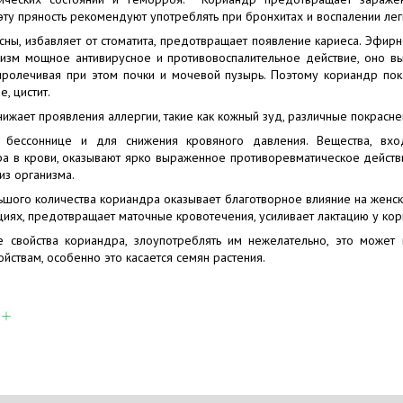
эту пряность рекомендуют употреблять при бронхитах и воспалении лег
сны, избавляет от стоматита, предотвращает появление кариеса. Эфир
низм мощное антивирусное и противовоспалительное действие, оно в
ролечивая при этом почки и мочевой пузырь. Поэтому кориандр пока
, цистит.
ижает проявления аллергии, такие как кожный зуд, различные покраснен
бессоннице и для снижения кровяного давления. Вещества, вхо
а в крови, оказывают ярко выраженное противоревматическое действие
из организма.
шого количества кориандра оказывает благотворное влияние на женск
иях, предотвращает маточные кровотечения, усиливает лактацию у ко
 свойства кориандра, злоупотреблять им нежелательно, это может 
йствам, особенно это касается семян растения.