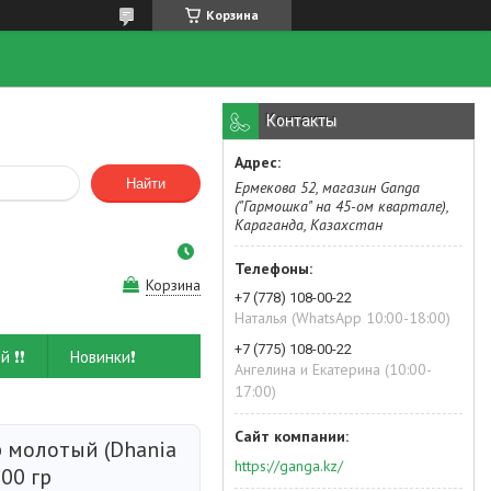
Корзина
Контакты
Найти
Ермекова 52, магазин Ganga
("Гармошка" на 45-ом квартале),
Караганда, Казахстан
Корзина
+7 (778) 108-00-22
Наталья (WhatsApp 10:00-18:00)
+7 (775) 108-00-22
й ❗❗
Новинки❗
Ангелина и Екатерина (10:00-
17:00)
 молотый (Dhania
https://ganga.kz/
500 гр