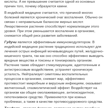
кислоты. А ее превышение считается одной из основных
причин того, почему образуются камни.
В индийской медицине считается, что причиной многих
болезней является хронический очаг воспаления. Обычно он
связан с неправильным балансом жирных кислот.
Лекарственное растение способствует нормализации этого
уровня. При этом уменьшается воспаление в организме,
снижается общий риск развития заболеваний.
Гудучи
является эффективным иммуномодулятором. В
индийской медицине растение традиционно используют для
лечения острых инфекций мочевыводящих путей, желудочно-
кишечного тракта, так как оно способно эффективно выводить
вредные вещества и токсины и тонизировать организм.
Растение также обладает стимулирующим, адаптогенным и
антистрессовым воздействием, устраняет хроническую
усталость. Нейтрализует симптомы воспалительных
процессов в организме, снижает жар, эффективно
противостоит микробным и вирусным инфекциям, оказывает
желчегонный, спазмолитический эффект. Воздействует на
организм как общее омолаживающее, антиоксидантное,
гипотензивное средство. Применяются при кожных
проблемах, а также в качестве противосудорожного средства.