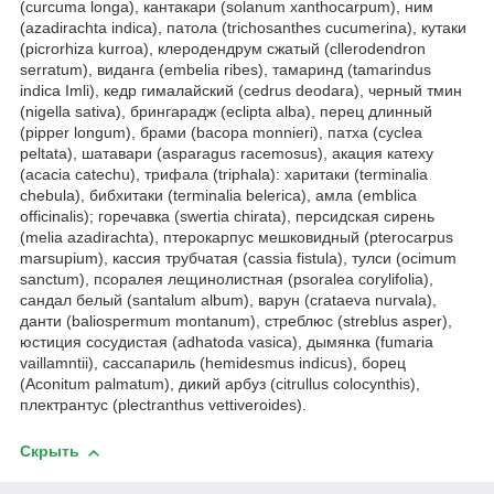
(сurcuma longa), кантакари (solanum xanthocarpum), ним
(azadirachta indica), патола (trichosanthes cucumerina), кутаки
(picrorhiza kurroa), клеродендрум сжатый (cllerodendron
serratum), виданга (embelia ribes), тамаринд (tamarindus
indica Imli), кедр гималайский (сedrus deodara), черный тмин
(nigella sativa), брингарадж (eclipta alba), перец длинный
(pipper longum), брами (bacopa monnieri), патха (cyclea
peltata), шатавари (asparagus racemosus), акация катеху
(acacia catechu), трифала (triphala): харитаки (terminalia
chebula), бибхитаки (terminalia belerica), амла (emblica
officinalis); горечавка (swertia chirata), персидская сирень
(melia azadirachta), птерокарпус мешковидный (pterocarpus
marsupium), кассия трубчатая (сassia fistula), тулси (ocimum
sanctum), псоралея лещинолистная (psoralea corylifolia),
сандал белый (santalum album), варун (crataeva nurvala),
данти (baliospermum montanum), стреблюс (streblus asper),
юстиция сосудистая (adhatoda vasica), дымянка (fumaria
vaillamntii), сассапариль (hemidesmus indicus), борец
(Aconitum palmatum), дикий арбуз (citrullus colocynthis),
плектрантус (plectranthus vettiveroides).
Скрыть