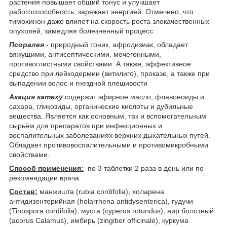
растения повышает общий тонус и улучшает
работоспособность, заряжает энергией. Отмечено, что
тимохинон даже влияет на скорость роста злокачественных
опухолей, замедляя болезненный процесс.
Псоралея
- природный тоник, афродизиак, обладает
вяжущими, антисептическими, мочегонными,
противоглистными свойствами. А также, эффективное
средство при лейкодермии (витилиго), проказе, а также при
выпадении волос и гнездной плешивости
Акация катеху
содержит эфирное масло, флавоноиды и
сахара, гликозиды, органические кислоты и дубильные
вещества. Является как основным, так и вспомогательным
сырьём для препаратов при инфекционных и
воспалительных заболеваниях верхних дыхательных путей.
Обладает противовоспалительными и противомикробными
свойствами.
Способ применения:
по 3 таблетки 2 раза в день или по
рекомендации врача.
Состав:
манжишта (rubia cordifolia), холарена
антидизентерийная (holarrhena antidysenterica), гудучи
(Tinospora cordifolia), муста (cyperus rotundus), аир болотный
(acorus Calamus), имбирь (zingiber officinale), куркума