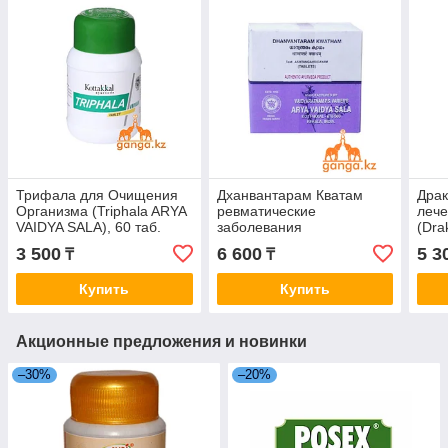
Трифала для Очищения
Дханвантарам Кватам
Драк
Организма (Triphala ARYA
ревматические
лече
VAIDYA SALA), 60 таб.
заболевания
(Dra
(Dhanvantaram Kwatham
VAID
3 500
6 600
5 3
₸
₸
ARYA VAIDYA SALA), 100
таб.
Купить
Купить
Акционные предложения и новинки
–30%
–20%