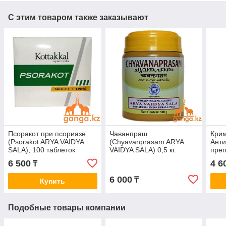
С этим товаром также заказывают
Псоракот при псориазе
Чаванпраш
Крим
(Psorakot ARYA VAIDYA
(Chyavanprasam ARYA
Ант
SALA), 100 таблеток
VAIDYA SALA) 0,5 кг.
преп
ARYA
6 500
4 6
₸
таб.
6 000
₸
Купить
Подобные товары компании