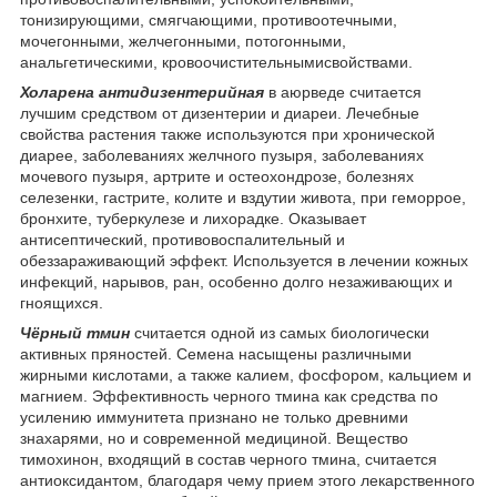
тонизирующими, смягчающими, противоотечными,
мочегонными, желчегонными, потогонными,
анальгетическими, кровоочистительнымисвойствами.
Холарена антидизентерийная
в аюрведе считается
лучшим средством от дизентерии и диареи. Лечебные
свойства растения также используются при хронической
диарее, заболеваниях желчного пузыря, заболеваниях
мочевого пузыря, артрите и остеохондрозе, болезнях
селезенки, гастрите, колите и вздутии живота, при геморрое,
бронхите, туберкулезе и лихорадке. Оказывает
антисептический, противовоспалительный и
обеззараживающий эффект. Используется в лечении кожных
инфекций, нарывов, ран, особенно долго незаживающих и
гноящихся.
Чёрный тмин
считается одной из самых биологически
активных пряностей. Семена насыщены различными
жирными кислотами, а также калием, фосфором, кальцием и
магнием. Эффективность черного тмина как средства по
усилению иммунитета признано не только древними
знахарями, но и современной медициной. Вещество
тимохинон, входящий в состав черного тмина, считается
антиоксидантом, благодаря чему прием этого лекарственного