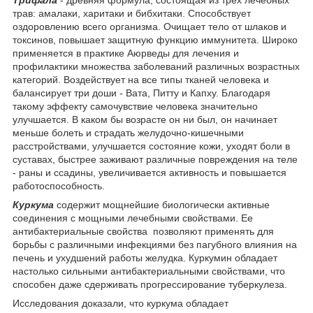
Трифала
- древняя формула, состоящая из трех лечебных
трав: амалаки, харитаки и бибхитаки. Способствует
оздоровлению всего организма. Очищает тело от шлаков и
токсинов, повышает защитную функцию иммунитета. Широко
применяется в практике Аюрведы для лечения и
профилактики множества заболеваний различных возрастных
категорий. Воздействует на все типы тканей человека и
балансирует три доши - Вата, Питту и Капху. Благодаря
такому эффекту самочувствие человека значительно
улучшается. В каком бы возрасте он ни был, он начинает
меньше болеть и страдать желудочно-кишечными
расстройствами, улучшается состояние кожи, уходят боли в
суставах, быстрее заживают различные повреждения на теле
- раны и ссадины, увеличивается активность и повышается
работоспособность.
Куркума
содержит мощнейшие биологически активные
соединения с мощными лечебными свойствами. Ее
антибактериальные свойства позволяют применять для
борьбы с различными инфекциями без пагубного влияния на
печень и ухудшений работы желудка. Куркумин обладает
настолько сильными антибактериальными свойствами, что
способен даже сдерживать прогрессирование туберкулеза.
Исследования доказали, что куркума обладает