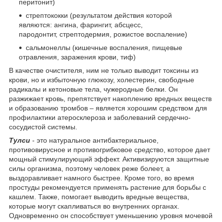
перитонит)
стрептококки (результатом действия которой
являются: ангина, фарингит, абсцесс,
пародонтит, стрептодермия, рожистое воспаление)
сальмонеллы (кишечные воспаления, пищевые
отравления, заражения крови, тиф)
В качестве очистителя, ним не только выводит токсины из
крови, но и избыточную глюкозу, холестерин, свободные
радикалы и кетоновые тела, чужеродные белки. Он
разжижает кровь, препятствует накоплению вредных веществ
и образованию тромбов – является хорошим средством для
профилактики атеросклероза и заболеваний сердечно-
сосудистой системы.
Тулси
- это натуральное антибактериальное,
противовирусное и противогрибковое средство, которое дает
мощный стимулирующий эффект. Активизируются защитные
силы организма, поэтому человек реже болеет, а
выздоравливает намного быстрее. Кроме того, во время
простуды рекомендуется применять растение для борьбы с
кашлем. Также, помогает выводить вредные вещества,
которые могут скапливаться во внутренних органах.
Одновременно он способствует уменьшению уровня мочевой