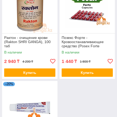
Рактон - очищение крови
Позекс Форте -
(Rakton SHRI GANGA), 100
Кровоостанавливающее
таб
средство (Posex Forte
CHARAK), 20 кап.
В наличии
В наличии
2 940
1 440
₸
₸
4 200 ₸
1 800 ₸
Купить
Купить
–20%