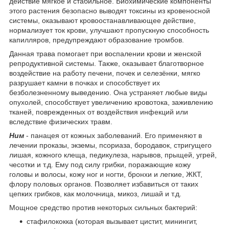
действие мягкое и стабильное. Биохимические компоненты
этого растения безопасно выводят токсины из кровеносной
системы, оказывают кровоостанавливающее действие,
нормализует ток крови, улучшают пропускную способность
капилляров, предупреждают образование тромбов.
Данная трава помогает при воспалении крови и женской
репродуктивной системы. Также, оказывает благотворное
воздействие на работу печени, почек и селезёнки, мягко
разрушает камни в почках и способствует их
безболезненному выведению. Она устраняет любые виды
опухолей, способствует увеличению кровотока, заживлению
тканей, поврежденных от воздействия инфекций или
вследствие физических травм.
Ним
- панацея от кожных заболеваний. Его применяют в
лечении проказы, экземы, псориаза, бородавок, стригущего
лишая, кожного клеща, педикулеза, нарывов, прыщей, угрей,
чесотки и т.д. Ему под силу грибки, поражающие кожу
головы и волосы, кожу ног и ногти, бронхи и легкие, ЖКТ,
флору половых органов. Позволяет избавиться от таких
цепких грибков, как молочница, микоз, лишай и т.д.
Мощное средство против некоторых сильных бактерий:
стафилококка (которая вызывает цистит, минингит,