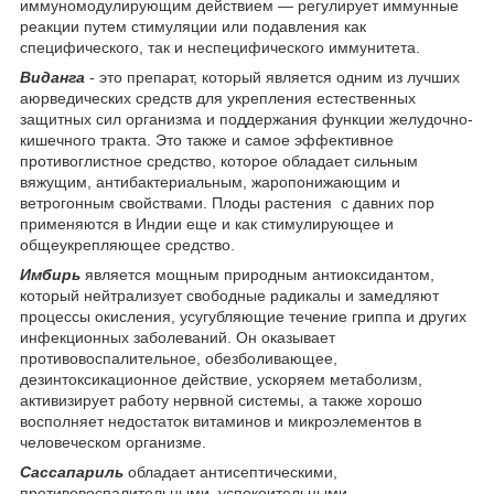
иммуномодулирующим действием — регулирует иммунные
реакции путем стимуляции или подавления как
специфического, так и неспецифического иммунитета.
Виданга
- это препарат, который является одним из лучших
аюрведических средств для укрепления естественных
защитных сил организма и поддержания функции желудочно-
кишечного тракта. Это также и самое эффективное
противоглистное средство, которое обладает сильным
вяжущим, антибактериальным, жаропонижающим и
ветрогонным свойствами. Плоды растения с давних пор
применяются в Индии еще и как стимулирующее и
общеукрепляющее средство.
Имбирь
является мощным природным антиоксидантом,
который нейтрализует свободные радикалы и замедляют
процессы окисления, усугубляющие течение гриппа и других
инфекционных заболеваний. Он оказывает
противовоспалительное, обезболивающее,
дезинтоксикационное действие, ускоряем метаболизм,
активизирует работу нервной системы, а также хорошо
восполняет недостаток витаминов и микроэлементов в
человеческом организме.
Сассапариль
обладает антисептическими,
противовоспалительными, успокоительными,