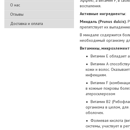
эффект, а витамин F, в сво
О нас
воспаления.
Активные ингредиенты:
Отзывы
Миндаль (Prunus dulcis).
Р
Доставка и оплата
препятствует их выпадению
В миндале содержится боль
необходимый организму для
Витамины, микроэлемент
Витамин Е обладает 
Витамин А способству
кожи и волос. Оказывает
инфекциям.
Витамин F (комбинац
в кожные покровы боле
атеросклерозом
Витамин В2 (Рибофла
организма в целом, для 
оболочек.
Фолиевая кислота (в
системы, участвует в ре