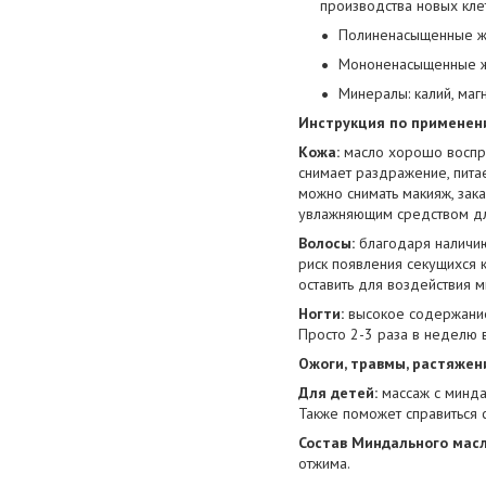
производства новых кле
Полиненасыщенные жи
Мононенасыщенные жи
Минералы: калий, магн
Инструкция по применен
Кожа:
масло хорошо воспр
снимает раздражение, питае
можно снимать макияж, зака
увлажняющим средством д
Волосы:
благодаря наличию
риск появления секущихся 
оставить для воздействия м
Ногти:
высокое содержание
Просто 2-3 раза в неделю 
Ожоги, травмы, растяжен
Для детей:
массаж с минд
Также поможет справиться 
Состав Миндального мас
отжима.