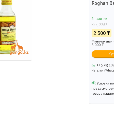
Roghan Ba
В наличии
Код:
2262
2 500 ₸
Минимальная с
5 000 ₸
Ку
+7 (778) 10
Наталья (Whats
предусмотрен
товара надле