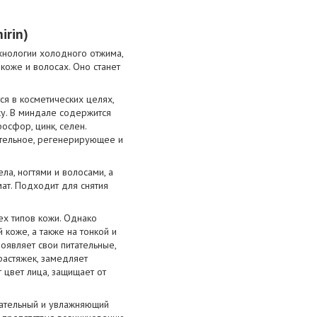
irin
)
хнологии холодного отжима,
коже и волосах. Оно станет
я в косметических целях,
ожу. В миндале содержится
фосфор, цинк, селен.
ительное, регенерирующее и
а, ногтями и волосами, а
ат. Подходит для снятия
х типов кожи. Однако
коже, а также на тонкой и
оявляет свои питательные,
растяжек, замедляет
 цвет лица, защищает от
тательный и увлажняющий