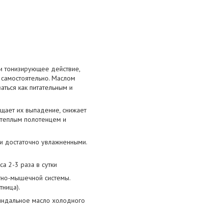
и тонизирующее действие,
ь самостоятельно. Маслом
аться как питательным и
щает их выпадение, снижает
ь теплым полотенцем и
 и достаточно увлажненными.
а 2-3 раза в сутки
тно-мышечной системы.
тница).
миндальное масло холодного