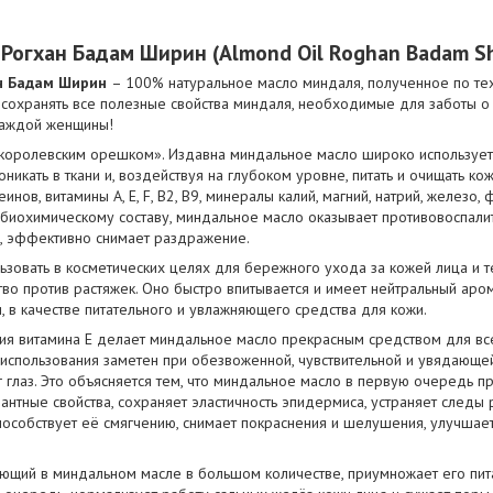
 Рогхан Бадам Ширин
(
Almond Oil Roghan Badam Sh
н Бадам Ширин
– 100% натуральное масло миндаля, полученное по те
 сохранять все полезные свойства миндаля, необходимые для заботы о 
каждой женщины!
королевским орешком». Издавна миндaльное масло широко используетс
никать в ткани и, воздействуя на глубоком уровне, питать и очищать к
инов, витамины A, E, F, B2, B9, минералы калий, магний, натрий, железо, 
 биохимическому составу, миндальное масло оказывает противовоспал
, эффективно снимает раздражение.
зовать в косметических целях для бережного ухода за кожей лица и тел
тво против растяжек. Оно быстро впитывается и имеет нейтральный аром
, в качестве питательного и увлажняющего средства для кожи.
я витамина E делает миндальное масло прекрасным средством для все
использования заметен при обезвоженной, чувствительной и увядающей 
глаз. Это объясняется тем, что миндальное масло в первую очередь пр
нтные свойства, сохраняет эластичность эпидермиса, устраняет следы 
пособствует её смягчению, снимает покраснения и шелушения, улучшает
вующий в миндальном масле в большом количестве, приумножает его пи