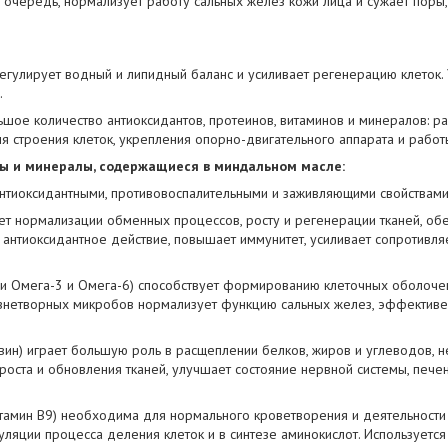
ю очередь, нормализует работу сальных желёз кожи лица и сужает поры
егулирует водный и липидный баланс и усиливает регенерацию клеток. 
.
шое количество антиоксидантов, протеинов, витаминов и минералов: ра
 строения клеток, укрепления опорно-двигательного аппарата и рабо
ы и минералы, содержащиеся в миндальном масле:
антиоксидантными, противовоспалительными и заживляющими свойствами
ет нормализации обменных процессов, росту и регенерации тканей, обе
 антиоксидантное действие, повышает иммунитет, усиливает сопротивля
ии Омега-3 и Омега-6) способствует формированию клеточных оболочек
знетворных микробов нормализует функцию сальных желез, эффективе
вин) играет большую роль в расщеплении белков, жиров и углеводов, 
роста и обновления тканей, улучшает состояние нервной системы, печени
итамин В9) необходима для нормального кроветворения и деятельност
гуляции процесса деления клеток и в синтезе аминокислот. Используетс