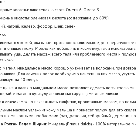
ток.
рные кислоты: линолевая кислота Омега-6, Омега-3
рные кислоты: олеиновая кислота (содержание до 60%).
ий, натрий, железо, фосфор, цинк, селен.
ию:
инимается кожей, оказывает противовоспалительное, регенерирующее 
т и очищает кожу. Можно как добавлять в косметику, так и использоват
пывать уши, делать массаж всего тела или проблемного места и пользов
ля кожи
 магния, миндальное масло хорошо ухаживает за волосами, предотвра
кончиков. Для лечения волос необходимо нанести на них масло, укутат
инимум на 40 минут.
 цинка и калия в миндальном масле позволяет сделать ногти крепкими
втирайте масло в кутикулу легкими массирующими движениями
ия связок:
можно накладывать салфетки, пропитанные маслом, по полчас
альным маслом увлажнит кожу малыша и принесет пользу для его скеле
со всеми кожными проблемами (раздражения, себорейный дерматит, по
ла Рохган Бадам Ширин:
Миндаль (Prunus dulcis) - 100% натуральное 