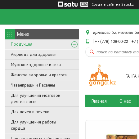
Создать сайт
на Satu.kz
Ермекова 52, магазин Ga
+7 (778) 108-00-22
+7 (
Продукция
Аюрведа для здоровья
Мужское здоровье и сила
Женское здоровье и красота
ГАНГА 
Чаванпраши и Расаяны
Для улучшения мозговой
Главная
О нас
деятельности
Для почек и печени
Для улучшения работы
сердца
При простудных заболеваниях