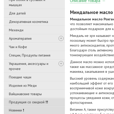
Описание товара
мышцах
Миндальное масло
Для детей
Миндальное масло Рохга
Декоративная косметика
что позволяет максимально
достойным подарком для 
Мехенди
Миндаль не зря называют «
Ароматерапия
поскольку может быстро про
много антиоксидантов, проте
Чаи и Кофе
Благодаря столь активному
тонизирующее воздействие
Специи, Продукты питания
Данное масло можно исполь
Украшения, аксессуары и
также как массажное средс
прочее
макияжа, закапывания в уши
Поющие чаши
Высокий уровень содержани
наибольший эффект от его 
Изделия из Меди
восприимчивой коже вокруг 
успокаивающие и антиоксида
Вайшнавские товары
процессы увядания кожи, с
Продукция со скидкой ❗❗
фотостарения.
Витамин A, также присутст
Новинки ❗