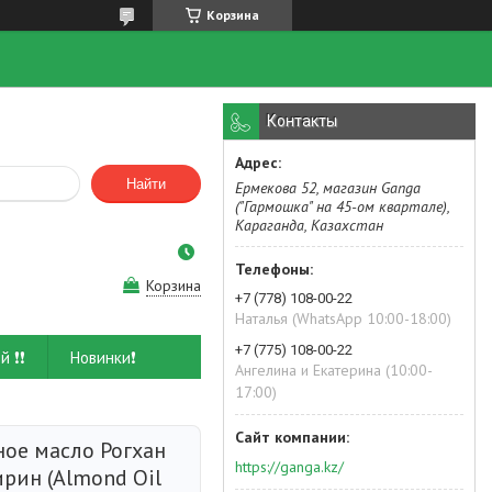
Корзина
Контакты
Найти
Ермекова 52, магазин Ganga
("Гармошка" на 45-ом квартале),
Караганда, Казахстан
Корзина
+7 (778) 108-00-22
Наталья (WhatsApp 10:00-18:00)
+7 (775) 108-00-22
й ❗❗
Новинки❗
Ангелина и Екатерина (10:00-
17:00)
ое масло Рогхан
https://ganga.kz/
рин (Almond Oil