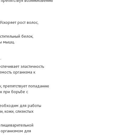
, препятствуя возникновению
Ускоряет рост волос,
стительный белок,
ты мышц.
.
спечивает эластичность
емость организма к
, препятствует попаданию
н при борьбе с
необходим для работы
, кожи, слизистых
и пищеварительной
я организмом для