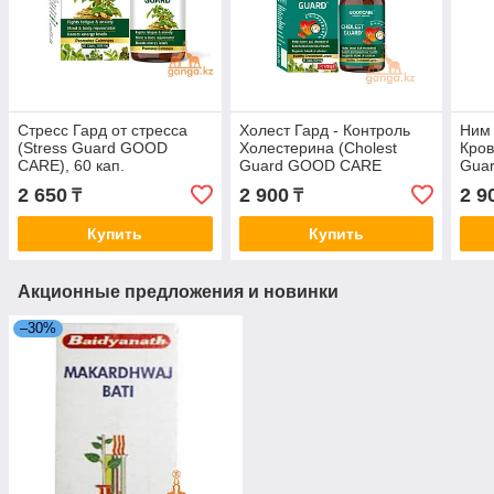
Стресс Гард от стресса
Холест Гард - Контроль
Ним
(Stress Guard GOOD
Холестерина (Cholest
Кров
CARE), 60 кап.
Guard GOOD CARE
Gua
BAIDYANATH), 60 кап.
BAID
2 650
2 900
2 9
₸
₸
Купить
Купить
Акционные предложения и новинки
–30%