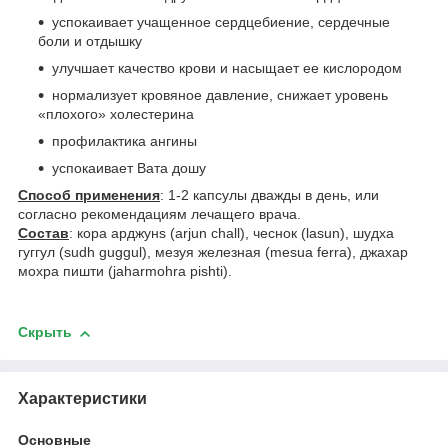
успокаивает учащенное сердцебиение, сердечные
боли и отдышку
улучшает качество крови и насыщает ее кислородом
нормализует кровяное давление, снижает уровень
«плохого» холестерина
профилактика ангины
успокаивает Вата дошу
Способ применения
: 1-2 капсулы дважды в день, или
согласно рекомендациям лечащего врача.
Состав
: кора арджунs (arjun chall), чеснок (lasun), шудха
гуггул (sudh guggul), мезуя железная (mesua ferra),
джахар
мохра пишти (jaharmohra pishti).
Скрыть
Характеристики
Основные