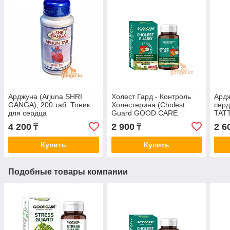
Арджуна (Arjuna SHRI
Холест Гард - Контроль
Ардж
GANGA), 200 таб. Тоник
Холестерина (Cholest
серд
для сердца
Guard GOOD CARE
TATT
BAIDYANATH), 60 кап.
4 200
2 900
2 6
₸
₸
Купить
Купить
Подобные товары компании