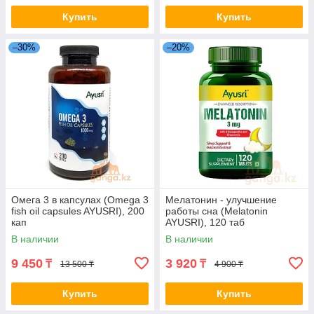
Купить
Купить
–30%
–20%
Омега 3 в капсулах (Omega 3
Мелатонин - улучшение
fish oil capsules AYUSRI), 200
работы сна (Melatonin
кап
AYUSRI), 120 таб
В наличии
В наличии
9 450
3 920
₸
₸
13 500 ₸
4 900 ₸
Купить
Купить