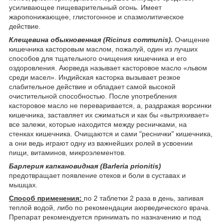
усиливающее пищеварительный огонь. Имеет
жаропонижающее, глистогонное и спазмолитическое
действие.
Клещевина обыкновенная (Ricinus communis).
Очищение
кишечника касторовым маслом, пожалуй, один из лучших
способов для тщательного очищения кишечника и его
оздоровления. Аюрведа называет касторовое масло «львом
среди масел». Индийская касторка вызывает резкое
слабительное действие и обладает самой высокой
очистительной способностью. После употребления
касторовое масло не переваривается, а, раздражая ворсинки
кишечника, заставляет их сжиматься и как бы «вытряхивает»
все залежи, которые находится между ресничками, на
стенках кишечника. Очищаются и сами "реснички" кишечника,
а они ведь играют одну из важнейших ролей в усвоении
пищи, витаминов, микроэлементов.
Барлерия капкановидная (Barleria prionitis)
предотвращает появление отеков и боли в суставах и
мышцах.
Способ применения:
по 2 таблетки 2 раза в день, запивая
теплой водой, либо по рекомендации аюрведического врача.
Препарат рекомендуется принимать по назначению и под