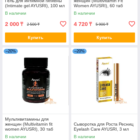
Гель для интимной гигиены
женщин (Multivitamin Fit
(Intimate gel AYUSRI), 100 мл
Women AYUSRI), 60 таб
В наличии
В наличии
2 000
4 720
₸
₸
2 500 ₸
5 900 ₸
Купить
Купить
–20%
–20%
Мультивитамины для
женщин (Multivitamin fit
Сыворотка для Роста Ресниц
women AYUSRI), 30 таб
Eyelash Care AYUSRI, 3 мл
В наличии
В наличии