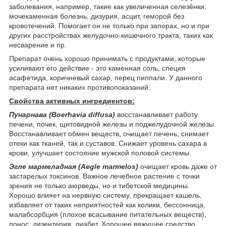
заболевания, например, такие как увеличенная селезёнки,
мочекаменная болезнь, дизурия, асцит, геморой без
кровотечений. Помогает он не только при запорах, но и при
других расстройствах желудочно-кишечного тракта, таких как
несварение и пр.
Препарат очень хорошо принимать с продуктами, которые
усиливают его действие - это каменная соль, специя
асафетида, коричневый сахар, перец пиппали. У данного
препарата нет никаких противопоказаний.
Свойства активных ингредиентов:
Пунарнава (Boerhavia diffusa)
восстанавливает работу
печени, почек, щитовидной железы и поджелудочной железы.
Восстанавливает обмен веществ, очищает печень, снимает
отеки как тканей, так и суставов. Снижает уровень сахара в
крови, улучшает состояние мужской половой системы.
Эгле мармеладная (Aegle marmelos)
очищает кровь даже от
застарелых токсинов. Важное лечебное растение с точки
зрения не только аюрведы, но и тибетской медицины.
Хорошо влияет на нервную систему, прекращает кашель,
избавляет от таких неприятностей как колики, бессонница,
малабсорбция (плохое всасывание питательных веществ),
понос, дизентерия, диабет. Хорошее вяжущее средство,