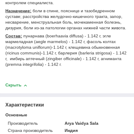
контролем специалиста.
Назначение:
боли в спине, пояснице и тазобедренном
суставе; расстройства желудочно-кишечного тракта, запор,
несварение, менструальная боль, мочекаменная болезнь,
дизурия, боли из-за патологии органах нижней части живота.
Состав:
пунарнава (boerhaavia diffusa) - 1.142 г, эгле
мармеладная (aegle marmelos) - 1.142 г, фасоль колтах
(macrotyloma uniflorum)-1.142 г, клещевина обыкновенная
(ricinus communis)-1.142 г, барлерия (barleria strigosa) - 1.142
г, имбирь аптечный (zingiber officinale) - 1.142 г, агниманта
(premna integrifolia) - 1.142 г.
Скрыть
Характеристики
Основные
Производитель
Arya Vaidya Sala
Страна производитель
Индия