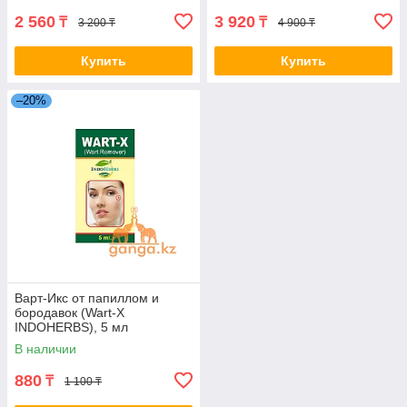
2 560
3 920
₸
₸
3 200 ₸
4 900 ₸
Купить
Купить
–20%
Варт-Икс от папиллом и
бородавок (Wart-X
INDOHERBS), 5 мл
В наличии
880
₸
1 100 ₸