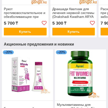
Рукот
Дракшади Кватхам для
Рас
противовоспалительное и
лечения нервной системы
при 
обезболивающее при
(Drakshadi Kwatham ARYA
забо
ревматизме и артрите
VAIDYA SALA), 100 таб
Ran
5 700
5 300
7 9
₸
₸
(Rhukot ARYA VAIDYA
VAID
SALA), 100 таб.
Купить
Купить
Акционные предложения и новинки
–20%
–20%
Мультивитамины для