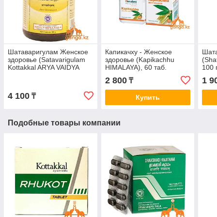
Шатаваригулам Женское
Капикачху - Женское
Шат
здоровье (Satavarigulam
здоровье (Kapikachhu
(Sha
Kottakkal ARYA VAIDYA
HIMALAYA), 60 таб.
100 
SALA), 200 г.
2 800
1 9
₸
4 100
₸
Купить
Подобные товары компании