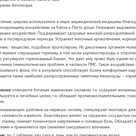
рапии бесплодия.
астение, широко используемое в мире аюрведической медицины благо
ансирующему воздействию на Капха и Питта доши. Оказывает выражен
ющее воздействие. Поддерживает здоровье женской репродуктивной с
 в послеродовом периоде. Устраняет маточные кровотечения, нормали
нин, - вещество, подобное прогестерону. Из диосгенина организм може
момент стероидные гормоны, в том числе кортикостероиды и эстроген
 регулирует гормональный баланс. Что дает ему право быть одним из
чения гинекологических проблем, в частности
ПМС. Такое воздействие
нального фона, что в результате способствуют более комфортным ощ
чаются также наиболее распространенные симптомы менопаузы – «при
полох
отличается богатым химическим составом, т.к. содержит витамины
ьзуется в лечебных целях, т.к. обладает противовоспалительными, тон
ми.
окаивающее действие на нервную систему, стимулируют мозговую деяте
я сонливости и вялости. Благотворно влияет на сердечно-сосудистую си
 спазмы, снимает психическое напряжение и головную боль. Обладает
вами и применяется при снижении сексуального влечения.
ию:
по 1 таблетке два раза в день, или по рекомендации врача.