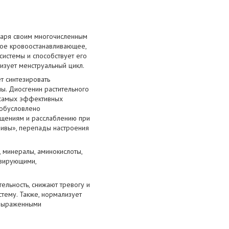
даря своим многочисленным
ное кровоостанавливающее,
истемы и способствует его
зует менструальный цикл.
т синтезировать
ы. Диосгенин растительного
 самых эффективных
 обусловлено
ущениям и расслаблению при
ливы», перепады настроения
, минералы, аминокислоты,
изирующими,
льность, снижают тревогу и
стему. Также, нормализует
 выраженными