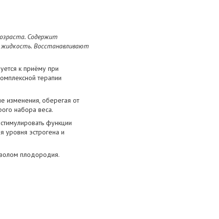
возраста. Содержит
 жидкость. Восстанавливают
уется к приёму при
комплексной терапии
е изменения, оберегая от
рого набора веса.
 стимулировать функции
я уровня эстрогена и
имволом плодородия.