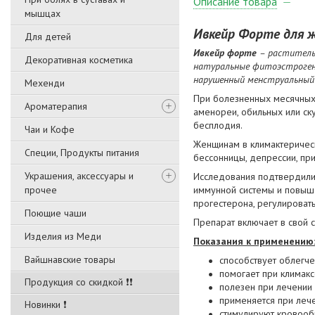
Описание товара
мышцах
Ивкейр Форте для ж
Для детей
Ивкейр
форте
– раститель
Декоративная косметика
натуральные фитоэстроген
нарушенный менструальный 
Мехенди
При болезненных месячных 
Ароматерапия
аменореи, обильных или ск
бесплодия.
Чаи и Кофе
Женщинам в климактерическ
Специи, Продукты питания
бессонницы, депрессии, при
Украшения, аксессуары и
Исследования подтвердили 
прочее
иммунной системы и повыша
прогестерона, регулироват
Поющие чаши
Препарат включает в свой 
Изделия из Меди
Показания к применению
Вайшнавские товары
способствует облегч
помогает при климак
Продукция со скидкой ❗❗
полезен при лечении
применяется при леч
Новинки ❗
стимулируют кровообр