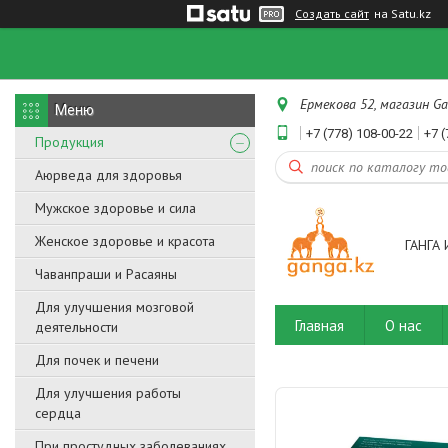
Создать сайт
на Satu.kz
Ермекова 52, магазин Ga
+7 (778) 108-00-22
+7 (
Продукция
Аюрведа для здоровья
Мужское здоровье и сила
Женское здоровье и красота
ГАНГА 
Чаванпраши и Расаяны
Для улучшения мозговой
Главная
О нас
деятельности
Для почек и печени
Для улучшения работы
сердца
При простудных заболеваниях