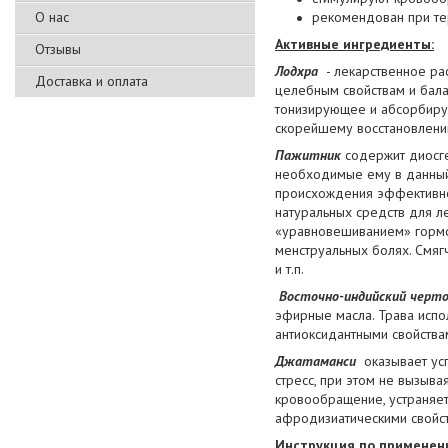
О нас
рекомендован при те
Активные ингредиенты:
Отзывы
Лодхра
- лекарственное р
Доставка и оплата
целебным свойствам и бал
тонизирующее и абсорбиру
скорейшему восстановлению
Пажитник
содержит диосге
необходимые ему в данный 
происхождения эффективно
натуральных средств для ле
«уравновешиванием» гормо
менструальных болях. Смяг
и т.п.
Восточно-индийский черто
эфирные масла. Трава испол
антиоксидантными свойства
Джатаманси
оказывает усп
стресс, при этом не вызыва
кровообращение, устраняет
афродизиатическими свойст
Инструкция по применен