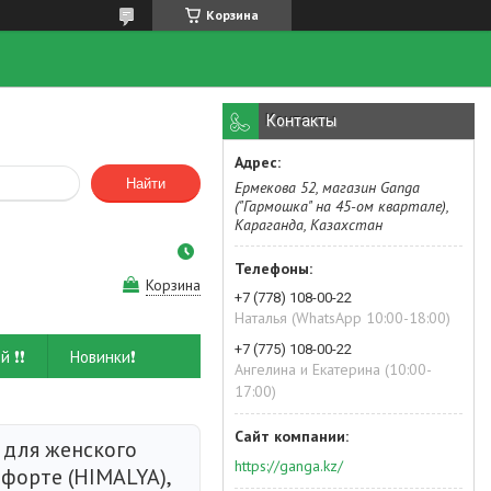
Корзина
Контакты
Найти
Ермекова 52, магазин Ganga
("Гармошка" на 45-ом квартале),
Караганда, Казахстан
Корзина
+7 (778) 108-00-22
Наталья (WhatsApp 10:00-18:00)
+7 (775) 108-00-22
й ❗❗
Новинки❗
Ангелина и Екатерина (10:00-
17:00)
 для женского
https://ganga.kz/
форте (HIMALYA),