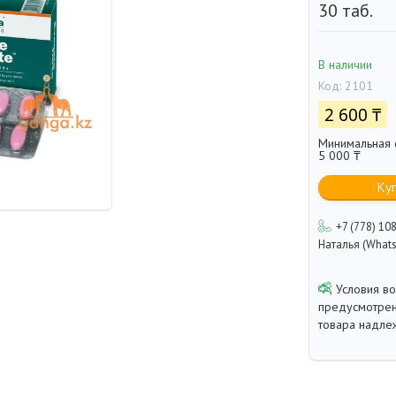
30 таб.
В наличии
Код:
2101
2 600 ₸
Минимальная с
5 000 ₸
Ку
+7 (778) 10
Наталья (Whats
предусмотрен
товара надле