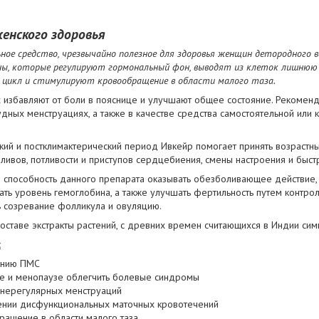
енского здоровья
ное средство, чрезвычайно полезное для здоровья женщин детородного 
ы, которые регулируют гормональный фон, выводят из клеток лишнюю
цикл и стимулируют кровообращение в области малого таза.
избавляют от боли в пояснице и улучшают общее состояние. Рекоменд
удных менструациях, а также в качестве средства самостоятельной или 
ий и постклимактерический период Ивкейр помогает принять возрастны
ливов, потливости и приступов сердцебиения, смены настроения и быст
способность данного препарата оказывать обезболивающее действие,
ть уровень гемоглобина, а также улучшать фертильность путем контрол
ь созревание фолликула и овуляцию.
составе экстракты растений, с древних времен считающихся в Индии с
:
ению ПМС
се и менопаузе облегчить болевые синдромы
 нерегулярных менструаций
ении дисфункциональных маточных кровотечений
ащение в области малого таза.