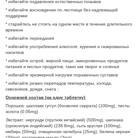
* избегайте подавления естественных позывов
* избегайте восхождение по лестнице без надлежащей
поддержки
* старайтесь не стоять на одном месте в течение длительного
времени
* избегайте переедания
* избегайте употребления алкоголя, курения и газированных
напитков
* избегайте острой, жирной пищи, замороженных продуктов
питания и кислых продуктов, таких как творог и соленья
* избегайте чрезмерной нагрузки пораженных суставов
* избегайте резких перепадов температуры, холода,
сквозняков, дождя, снега ;
Основной состав (на одну таблетку)
:
Порошок: шаллаки гуггул (босвелия серрата) (100mg), листы
золота (0.05mg)
Экстракт: ниргунди (прутняк китайский) (500mg), шионака
(ороксилум индийский) (238.8mg), сыть круглая (100mg),
имбирь (50mg), очищенная чилибуха (25mg), белена черная
(20mg), касторовое масло (3mg).