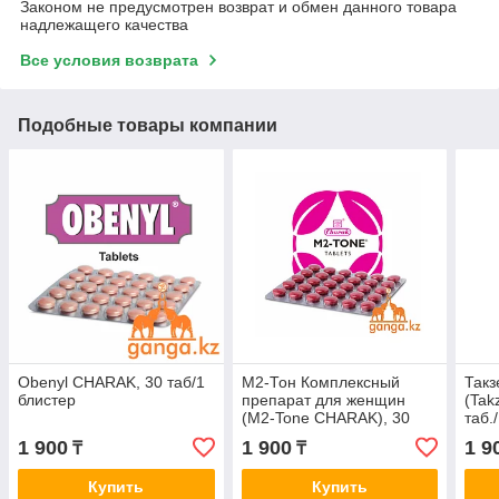
Законом не предусмотрен возврат и обмен данного товара
надлежащего качества
Все условия возврата
Подобные товары компании
Obenyl CHARAK, 30 таб/1
М2-Тон Комплексный
Такз
блистер
препарат для женщин
(Tak
(M2-Tone CHARAK), 30
таб.
таб/1 блистер
1 900
1 900
1 9
₸
₸
Купить
Купить