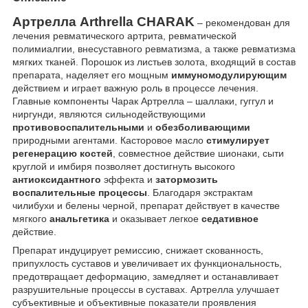
Артрелла
Arthrella
CHARAK
– рекомендован для
лечения ревматического артрита, ревматической
полимиалгии, внесуставного ревматизма, а также ревматизма
мягких тканей. Порошок из листьев золота, входящий в состав
препарата, наделяет его мощным
иммуномодулирующим
действием и играет важную роль в процессе лечения.
Главные компоненты Чарак Артрелла – шаллаки, гуггул и
ниргунди, являются сильнодействующими
противовоспалительными
и
обезболивающими
природными агентами. Касторовое масло
стимулирует
регенерацию костей
, совместное действие шионаки, сыти
круглой и имбиря позволяет достигнуть высокого
антиоксидантного
эффекта и
затормозить
воспалительные процессы
. Благодаря экстрактам
чилибухи и белены черной, препарат действует в качестве
мягкого
анальгетика
и оказывает легкое
седативное
действие.
Препарат индуцирует ремиссию, снижает скованность,
припухлость суставов и увеличивает их функциональность,
предотвращает деформацию, замедляет и останавливает
разрушительные процессы в суставах. Артрелла улучшает
субъективные и объективные показатели проявления