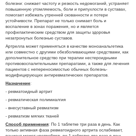
болезни: снижает частоту и резкость недомоганий, устраняет
повышенную утомляемость, боли и припухлости в суставах,
помогает избежать утренней скованности и потери
устойчивости. Препарат не только снимает боль и
воспаление в зонах поражения, но и является
профилактическим средством для защиты здоровья
незатронутых болезнью суставов.
Артрелла может применяться в качестве моноанальгетика
или совместно с другими обезболивающими средствами, как
дополнительное средство при терапии нестероидными
противовоспалительными препаратами, а также для лечения
пациентов с непереносимостью обычных болезнь­
модифицирующих антиревматических препаратов.
Назначение
:­
- ревматоидный артрит ­
- ревматическая полимиалгия ­
- внесуставный ревматизм ­
- ревматизм мягких тканей
Способ применения
: По 1 таблетке три раза в день. Как
только активная фаза ревматоидного артрита ослабевает,
пациент может употреблять по 1 таблетке два раза в день,