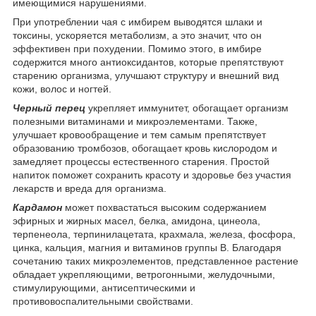
имеющимися нарушениями.
При употреблении чая с имбирем выводятся шлаки и
токсины, ускоряется метаболизм, а это значит, что он
эффективен при похудении. Помимо этого, в имбире
содержится много антиоксидантов, которые препятствуют
старению организма, улучшают структуру и внешний вид
кожи, волос и ногтей.
Черный перец
укрепляет иммунитет, обогащает организм
полезными витаминами и микроэлементами. Также,
улучшает кровообращение и тем самым препятствует
образованию тромбозов, обогащает кровь кислородом и
замедляет процессы естественного старения. Простой
напиток поможет сохранить красоту и здоровье без участия
лекарств и вреда для организма.
Кардамон
может похвастаться высоким содержанием
эфирных и жирных масел, белка, амидона, цинеола,
терпенеола, терпинилацетата, крахмала, железа, фосфора,
цинка, кальция, магния и витаминов группы В. Благодаря
сочетанию таких микроэлементов, представленное растение
обладает укрепляющими, ветрогонными, желудочными,
стимулирующими, антисептическими и
противовоспалительными свойствами.