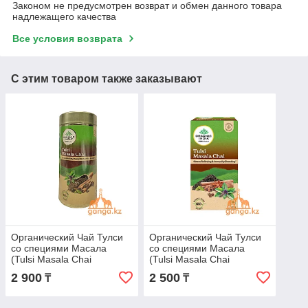
Законом не предусмотрен возврат и обмен данного товара
надлежащего качества
Все условия возврата
С этим товаром также заказывают
Органический Чай Тулси
Органический Чай Тулси
со специями Масала
со специями Масала
(Tulsi Masala Chai
(Tulsi Masala Chai
ORGANIC INDIA), 100 г.
ORGANIC INDIA), 25
2 900
2 500
₸
₸
пакетиков.