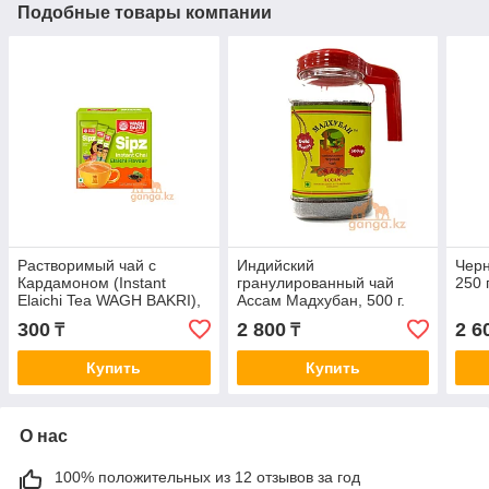
Подобные товары компании
Растворимый чай с
Индийский
Чер
Кардамоном (Instant
гранулированный чай
250 
Elaichi Tea WAGH BAKRI),
Ассам Мадхубан, 500 г.
14 гр - 1 саше
300
2 800
2 6
₸
₸
Купить
Купить
О нас
100% положительных из 12 отзывов за год