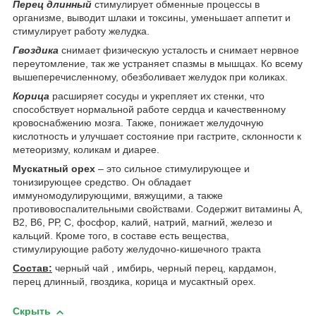
Перец длинный
стимулирует обменные процессы в
организме, выводит шлаки и токсины, уменьшает аппетит и
стимулирует работу желудка.
Гвоздика
снимает физическую усталость и снимает нервное
переутомление, так же устраняет спазмы в мышцах. Ко всему
вышеперечисленному, обезболивает желудок при коликах.
Корица
расширяет сосуды и укрепляет их стенки, что
способствует нормальной работе сердца и качественному
кровоснабжению мозга. Также, понижает желудочную
кислотность и улучшает состояние при гастрите, склонности к
метеоризму, коликам и диарее.
Мускатный
орех
– это сильное стимулирующее и
тонизирующее средство. Он обладает
иммуномодулирующими, вяжущими, а также
противовоспалительными свойствами. Содержит витамины А,
В2, В6, РР, С, фосфор, калий, натрий, магний, железо и
кальций. Кроме того, в составе есть вещества,
стимулирующие работу желудочно-кишечного тракта
Состав:
черный чай , имбирь, черный перец, кардамон,
перец длинный, гвоздика, корица и мусактный орех.
Скрыть