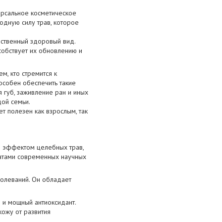
ерсальное косметическое
одную силу трав, которое
ественный здоровый вид.
особствует их обновлению и
, кто стремится к
особен обеспечить такие
 губ, заживление ран и иных
ой семьи.
 полезен как взрослым, так
м эффектом целебных трав,
татами современных научных
олеваний. Он обладает
 и мощный антиоксидант.
ожу от развития