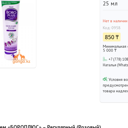
25 мл
Нет в наличии
Код:
0958
850 ₸
Минимальная с
5 000 ₸
+7 (778) 10
Наталья (Whats
предусмотрен
товара надле
рем «БОРОПЛЮС» – Регулярный (Розовый)