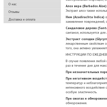
О нас
Алоэ вера (Barbados Aloe)
Экстракт алоэ также исполь
Отзывы
Ним (Azadirachta Indica)
о
Доставка и оплата
заживление повреждений, с
Сандаловое дерево (Sant
сантанол, используется для
Экстракт солодки (Glycyrr
лекарственным свойствам с
того, она активно увлажняе
ИНСТРУКЦИИ ПО ЕЖЕДНЕ
В случае появления любой 
раз в течение дня для мак
При незначительных пор
При негативном воздейст
температур и неблагоприят
интенсивного воздействия 
особую эластичность.
При ожогах и обморожен
обморожения.