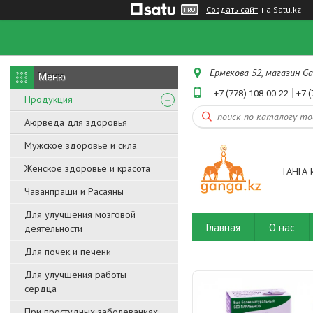
Создать сайт
на Satu.kz
Ермекова 52, магазин Ga
+7 (778) 108-00-22
+7 (
Продукция
Аюрведа для здоровья
Мужское здоровье и сила
Женское здоровье и красота
ГАНГА 
Чаванпраши и Расаяны
Для улучшения мозговой
Главная
О нас
деятельности
Для почек и печени
Для улучшения работы
сердца
При простудных заболеваниях