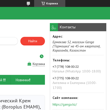
Корзина
Контакты
Найти
Ермекова 52, магазин Ganga
("Гармошка" на 45-ом квартале),
Караганда, Казахстан
Корзина
+7 (778) 108-00-22
Наталья (WhatsApp 10:00-18:00)
+7 (775) 108-00-22
й ❗❗
Новинки❗
Ангелина и Екатерина (10:00-
17:00)
ический Крем
https://ganga.kz/
(Boroplus EMAMI),