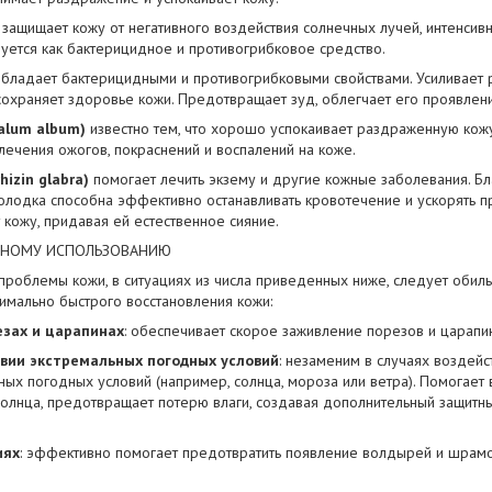
защищает кожу от негативного воздействия солнечных лучей, интенсивн
зуется как бактерицидное и противогрибковое средство.
бладает бактерицидными и противогрибковыми свойствами. Усиливает 
охраняет здоровье кожи. Предотвращает зуд, облегчает его проявлен
alum album)
известно тем, что хорошо успокаивает раздраженную кожу.
 лечения ожогов, покраснений и воспалений на коже.
hizin glabra)
помогает лечить экзему и другие кожные заболевания. Б
олодка способна эффективно останавливать кровотечение и ускорять п
т кожу, придавая ей естественное сияние.
ВНОМУ ИСПОЛЬЗОВАНИЮ
проблемы кожи, в ситуациях из числа приведенных ниже, следует обиль
симально быстрого восстановления кожи:
езах и царапинах
: обеспечивает скорое заживление порезов и царапин,
вии экстремальных погодных условий
: незаменим в случаях воздейс
ных погодных условий (например, солнца, мороза или ветра). Помогает
солнца, предотвращает потерю влаги, создавая дополнительный защитны
иях
: эффективно помогает предотвратить появление волдырей и шрамо