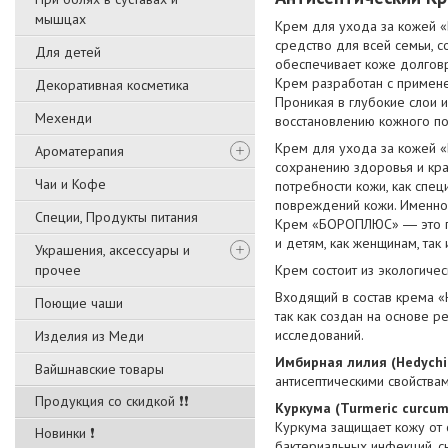
мышцах
Крем для ухода за кожей 
средство для всей семьи, 
Для детей
обеспечивает коже долгов
Крем разработан с примене
Декоративная косметика
Проникая в глубокие слои и
Мехенди
восстановлению кожного по
Крем для ухода за кожей «
Ароматерапия
сохранению здоровья и кра
Чаи и Кофе
потребности кожи, как спец
повреждений кожи. Именно 
Специи, Продукты питания
Крем «БОРОПЛЮС» ― это пом
и детям, как женщинам, так
Украшения, аксессуары и
прочее
Крем состоит из экологиче
Входящий в состав крема 
Поющие чаши
так как создан на основе 
исследований.
Изделия из Меди
Имбирная лилия (Hedychi
Вайшнавские товары
антисептическими свойства
Продукция со скидкой ❗❗
Куркума (Turmeric curcum
Куркума защищает кожу от 
Новинки ❗
бактериальных инфекций, с