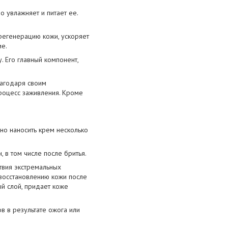
о увлажняет и питает ее.
регенерацию кожи, ускоряет
ие.
 Его главный компонент,
лагодаря своим
роцесс заживления. Кроме
но наносить крем несколько
 в том числе после бритья.
твия экстремальных
 восстановлению кожи после
й слой, придает коже
в в результате ожога или