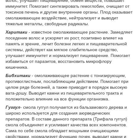
волос, улучшает пищеварение, обмен веществ, повышает
иммунитет. Помогает синтезировать гемоглобин, очищает от
токсинов печень и другие внутренние органы. Плод оказывает
омолаживающее воздействие, нейтрализует и выводит
тяжелые металлы, свободные радикалы.
Харитаки
- известное омолаживающее растение. Замедляет
поседение волос и ускоряет их рост, позитивно влияет на
память и зрение, лечит болезни легких и пищеварительной
системы, действует как мягкое слабительное средство,
улучшает иммунитет и нормализует пищеварение. Помогает
избавиться от паразитов, восстановить микрофлору
кишечника.
Бибхитаки
- омолаживающее растение с тонизирующим,
противоглистным, послабляющим действием. Помогает при
целом ряде болезней, а также приводит в порядок высокую
вата-дошу. Выводит камни из пищеварительного тракта и
положительно влияние на все функции организма.
Гуггул
- смола гуггул получается из бальзамового дерева и
широко используется для создания аюрведических
препаратов. В составе данного препарата (Трифала гуггул)
смола объединяет и усиливает качества всех компонентов.
Сама по себе смола обладает мощными очищающими
свойствами, нормализует функцию почек, выводит камни и