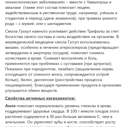
гинекологических заболеваниях – вместе с Чаванпраш и
амалаки (также этот состав помогает людям,
задействованным в умственном труде, например, учёным и
студентам в период сдачи экзаменов), при травмах разного
рода – с мумиё, или с шиладжитом.
Смола Гуггул
намного усиливает действие Трифалы за счет
богатства своего состава и силы воздействия на организм. В
аюрведической медицине смола Гуггул использовалась
веками, особенно в лечении атеросклероза (предотвращает
затвердение и закупорку сосудов), помогает снижать
холестерин в крови. Снимает воспаление и боль,
применяется при проблемах с суставами (при артритах).
Показано при пародонтозе, люмбаго (защемлении нерва,
отходящего от спинного мозга, сопровождается острой
болью), белях, диспепсии (расстройствах процесса
пищеварения). Благодаря применению продукта в организме
улучшается обмен веществ.
Свойства активных ингредиентов:
Амла
помогает нормализовать уровень глюкозы в крови,
поддерживает здоровье сердца. В 100 г мякоти плодов этого
растения содержится в 30 раз больше витамина С, чем в
апельсине. Он укрепляет зубы и кости, способствует росту