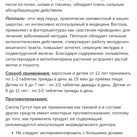
песок из почек, шлаки и токсины, обладает очень сильным
абсорбирующим действием.
Пиппали
-этот вид перца, практически неизвестный в наших
широтах, но интенсивно используемый в медицине Востока,
применяют в фиторецептурах как «растение-проводник» для
лечения заболеваний желудка. Пиппали обладает сильным
антисептическим действием, стимулирует работу желудочно-
кишечного тракта, повышает аппетит, секрецию желудка и
поджелудочной железы. Благодаря содержанию сильватина,
ситостероидов и метилпиперина растение устраняет застой
желчи и тошноту.
Способ применения:
взрослым и детям от 12 лет принимать
по 1-2 таблетке трижды в день за 15 мин до приёма пищи.
Детям от 4 до 7 лет - по 1/2 таблетке дважды в день. Детям от
8 до 11 лет - по 1/2 таблетки трижды в день.
Противопоказания:
Смола Гуггул при её применении как таковой и в составе
других средств имеет некоторые противопоказания, поэтому
до того, как применять продукт, её содержащий,
рекомендуется консультация аюрведического доктора.
Не следует экспериментировать с большими дозами