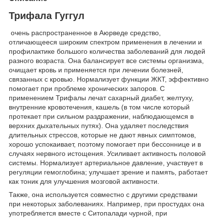
Трифала Гуггул
очень распространенное в Аюрведе средство,
отличающееся широким спектром применения в лечении и
профилактике большого количества заболеваний для людей
разного возраста. Она балансирует все системы организма,
очищает кровь и применяется при лечении болезней,
связанных с кровью. Нормализует функции ЖКТ, эффективно
помогает при проблеме хронических запоров. С
применением Трифалы лечат сахарный диабет, желтуху,
внутренние кровотечения, кашель (в том числе который
протекает при сильном раздражении, наблюдающемся в
верхних дыхательных путях). Она удаляет последствия
длительных стрессов, которые не дают явных симптомов,
хорошо успокаивает, поэтому помогает при бессоннице и в
случаях нервного истощения. Усиливает активность половой
системы. Нормализует артериальное давление, участвует в
регуляции гемоглобина; улучшает зрение и память, работает
как тоник для улучшения мозговой активности.
Также, она используется совместно с другими средствами
при некоторых заболеваниях. Например, при простудах она
употребляется вместе с Ситопалади чурной, при