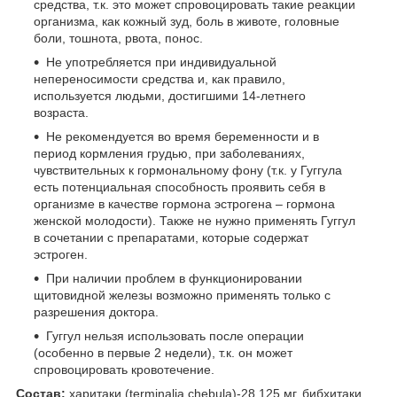
средства, т.к. это может спровоцировать такие реакции
организма, как кожный зуд, боль в животе, головные
боли, тошнота, рвота, понос.
Не употребляется при индивидуальной
непереносимости средства и, как правило,
используется людьми, достигшими 14-летнего
возраста.
Не рекомендуется во время беременности и в
период кормления грудью, при заболеваниях,
чувствительных к гормональному фону (т.к. у Гуггула
есть потенциальная способность проявить себя в
организме в качестве гормона эстрогена – гормона
женской молодости). Также не нужно применять Гуггул
в сочетании с препаратами, которые содержат
эстроген.
При наличии проблем в функционировании
щитовидной железы возможно применять только с
разрешения доктора.
Гуггул нельзя использовать после операции
(особенно в первые 2 недели), т.к. он может
спровоцировать кровотечение.
Состав:
харитаки (terminalia chebula)-28.125 мг, бибхитаки