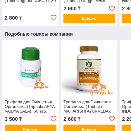
(Trifla Guggulu DABUR), 80
(Triphala Guggul SHRI
HIMA
таб.
GANGA), 50 гр./110
2 900
2 8
₸
пилюль
2 800
₸
Купить
Подобные товары компании
Трифала для Очищения
Трифала для Очищения
Три
Организма (Triphala ARYA
Организма (Triphala
Орга
VAIDYA SALA), 60 таб.
MAHARISHI AYURVEDA),
INDO
60 таб.
3 500
2 600
2 2
₸
₸
Купить
Купить