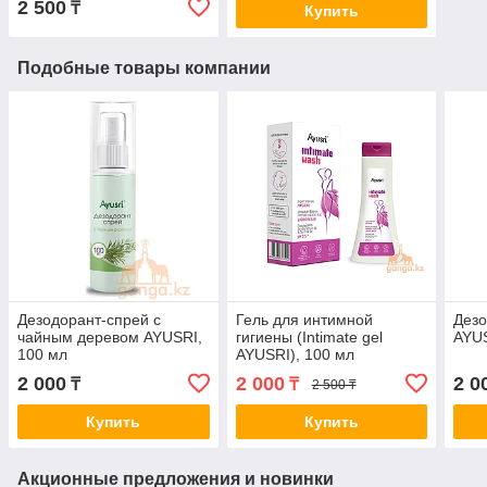
2 500
₸
Купить
Подобные товары компании
Дезодорант-спрей с
Гель для интимной
Дезо
чайным деревом AYUSRI,
гигиены (Intimate gel
AYUS
100 мл
AYUSRI), 100 мл
2 000
2 000
2 0
₸
₸
2 500 ₸
Купить
Купить
Акционные предложения и новинки