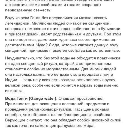
антисептическими свойствами и годами сохраняет
первозданную свежесть.
Воду из реки Ганги без преувеличения можно назвать
легендарной. Миллионы людей считают ее священной,
совершают омовение в этих водах, собирают ее в бутылочки
и привозят домой, дарят родственникам и друзьям. При этом
она не портится, даже если ждет часа своего применения
десятилетиями. Чудо? Люди, которые считают данную воду
священной, принимают такие ее свойства как естественные.
Неудивительно, что без этой воды не обходится практически
ни один священный ритуал, который с ее применением
становится особенно могущественным. Для многих людей
она настолько важна, что ее даже стала продавать почта
Индии — ведь не у всех есть возможность попасть к руслу
великой реки, особенно если хочется набрать воды именно
из истока.
Вода Ганги (Ganga water).
Очищает пространство.
Применяется для освящения посещений, предметов и
проведения религиозных ритуалов. Насыщена ионами
серебра, чем объясняются ее бактерицидные свойства.
Верующие считают, что она обладает особой духовной силой,
так как течет из самого центра духовного мира.