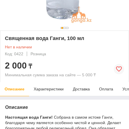
Священная вода Ганги, 100 мл
Нет в наличии
Код: 0422
Розница
2 000
₸
Минимальная сумма заказа на сайте — 5 000 ₸
Описание
Характеристики
Доставка
Оплата
Усл
Описание
Настоящая вода Ганги!
Собрана в самом истоке Ганги,
благодаря чему является особенно чистой и ценной. Делает
благоприятным любой религиозный обряд. Она обладает