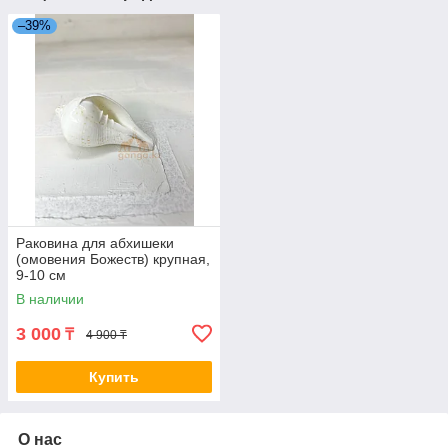
–39%
Раковина для абхишеки
(омовения Божеств) крупная,
9-10 см
В наличии
3 000
₸
4 900 ₸
Купить
О нас