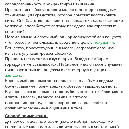
сосредоточенность и концентрирует внимание.
При накопившейся усталости масло станет превосходным
тонизирующим средством, которое поможет восстановить
силы. Оно благотворно влияет на психологическое состояние
человека, способствует легкому преодолению стрессовых
состояний.
Незаменимые кислоты имбиря нормализуют обмен веществ,
что позволяет использовать средство с целью
похудения
.
Вещества, присутствующие в масле, согревают организм
изнутри, улучшая кровоснабжение.
Пряность незаменима в кулинарии. Блюда с имбирем
гораздо легче усваиваются. Имбирное масло также улучшает
пищеварительные процессы и секреторную функцию
желудка
.
Корень имбиря помогает справляться с любыми видами
болей, заменяя прием вредных обезболивающих средств.
В депрессивные времена года имбирь поможет избавиться от
апатии, вялости, переутомления и плохого
настроения.простуды, но и вернет силы, расслабит и
облегчит болезненные ощущения в теле.
Способ применения:
Для волос:
масляные маски (масло имбиря необходимо
соединить с маслом амлы или использовать в чистом виде)