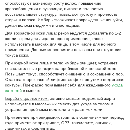
способствуют активному росту волос, повышению
кровообращения в луковицах, питают и полностью
восстанавливает структуру, повышают густоту и прочность
стержня волоса. Имбирь сглаживает поврежденные чешуйки,
делая волосы гладкими и блестящими.
Для возрастной кожи лица
: рекомендуется добавлять по 1-2
капли в крем для лица на одно применение, также
использовать в масках для лица, в том числе для ночного
применения. Данные мероприятия показаны при отсутствии
тонуса кожи.
При жирной коже лица и тела:
имбирь очищает, устраняет
воспалительные реакции на проблемной и нечистой коже.
Повышает тонус, способствует очищению и сокращению пор.
Оказывает прекрасный лифтинг-эффект, ощутимо подтягивая
контуры. Прекрасно показывает себя для ежедневного
ухода
за кожей
в смесях.
Борьба с целлюлитом:
активно сжигает подкожный жир и
используется в массажных смесях для ухода за телом и
устранения проблемы целлюлита и растяжек кожи.
Применение при эпидемиях гриппа: в
осенне-зимний период
года применяют при гриппе, ОРЗ, тонзиллите, ангинах,
ларингитах и фарингитах.