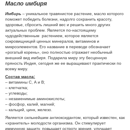
Масло имбиря
Имбирь
– уникальное травянистое растение, масло которого
поможет победить болезни, надолго сохранить красоту,
здоровье, сбросить лишний вес и решить много других
актуальных проблем. Является по-настоящему
чудодейственным растением, которое является
сокровищницей ценных минералов, витаминов и
микроэлементов. Его название в переводе обозначает
«рогатый корень», оно полностью отражает необычный
внешний вид имбиря. Подарила миру эту бесценную
пряность Индия, сегодня же ее выращивают практически по
всему миру.
Состав масла:
– витамины С, А и В;
– клетчатка;
– углеводы;
– незаменимые аминокислоты;
– фосфор, калий, магний;
– кальций, цинк, железо.
Является сильнейшим антиоксидантом, который известен, как
«хранитель» молодости организма. Он стимулирует
иммунную защиту, повышает остроту зрения, улучшает