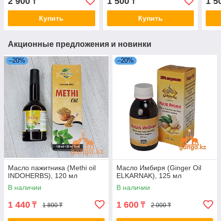
2 900
1 500
1 5
₸
₸
Купить
Купить
Акционные предложения и новинки
–20%
–20%
Масло пажитника (Methi oil
Масло Имбиря (Ginger Oil
INDOHERBS), 120 мл
ELKARNAK), 125 мл
В наличии
В наличии
1 440
1 600
₸
₸
1 800 ₸
2 000 ₸