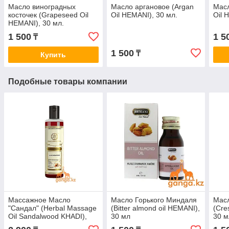
Масло виноградных
Масло аргановое (Argan
Масл
косточек (Grapeseed Oil
Oil HEMANI), 30 мл.
Oil 
HEMANI), 30 мл.
1 500
1 5
₸
1 500
₸
Купить
Подобные товары компании
Массажное Масло
Масло Горького Миндаля
Масл
"Сандал" (Herbal Massage
(Bitter almond oil HEMANI),
(Cre
Oil Sandalwood KHADI),
30 мл
30 м
210 мл