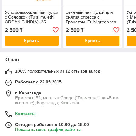
Успокаивающий чай Тулси
Зелёный чай Тулси для
Успо
с Солодкой (Tulsi mulethi
снятия стресса с
с М
ORGANIC INDIA), 25
Гранатом (Tulsi green tea
(Tul
пакетиков
pomergranate ORGANIC
ORGA
2 500
2 500
2 5
₸
₸
INDIA), 25 пакетиков
паке
Купить
Купить
О нас
100% положительных из 12 отзывов за год
Работает с 22.05.2015
г. Караганда
Ермекова 52, магазин Ganga ("Гармошка" на 45-ом
квартале), Караганда, Казахстан
Контакты
Сегодня работает с 10:00 до 18:00
Показать весь график работы