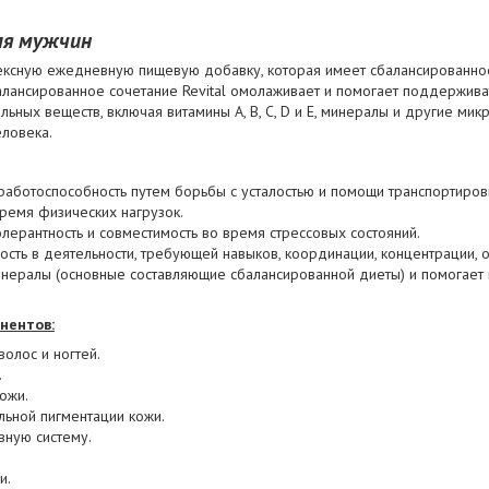
ля мужчин
ексную ежедневную пищевую добавку, которая имеет сбалансированное
лансированное сочетание Revital омолаживает и помогает поддержива
льных веществ, включая витамины A, B, C, D и E, минералы и другие ми
ловека.
работоспособность путем борьбы с усталостью и помощи транспортировк
время физических нагрузок.
олерантность и совместимость во время стрессовых состояний.
ость в деятельности, требующей навыков, координации, концентрации, о
минералы (основные составляющие сбалансированной диеты) и помогае
нентов:
олос и ногтей.
.
ожи.
льной пигментации кожи.
вную систему.
и.