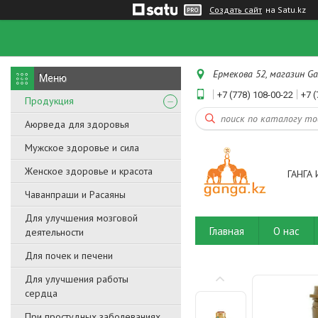
Создать сайт
на Satu.kz
Ермекова 52, магазин Ga
+7 (778) 108-00-22
+7 (
Продукция
Аюрведа для здоровья
Мужское здоровье и сила
Женское здоровье и красота
ГАНГА 
Чаванпраши и Расаяны
Для улучшения мозговой
Главная
О нас
деятельности
Для почек и печени
Для улучшения работы
сердца
При простудных заболеваниях