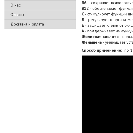
В6
– сохраняет психологиче
О нас
В12
- обеспечивает функци
C
- стимулирует функции им
Отзывы
Д
- регулирует в организм
Доставка и оплата
Е
- защищает клетки от окис
А
- поддерживает иммунную
Фолиевая кислота
- норм
Женьшень
- уменьшает уста
Способ применение:
по 1