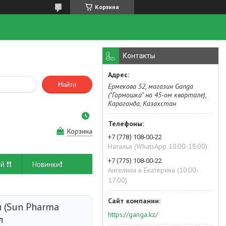
Корзина
Контакты
Найти
Ермекова 52, магазин Ganga
("Гармошка" на 45-ом квартале),
Караганда, Казахстан
Корзина
+7 (778) 108-00-22
Наталья (WhatsApp 10:00-18:00)
+7 (775) 108-00-22
й ❗❗
Новинки❗
Ангелина и Екатерина (10:00-
17:00)
 (Sun Pharma
https://ganga.kz/
л