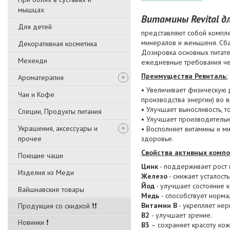
мышцах
Витамины Revital д
Для детей
представляют собой компл
минералов и женьшеня. Сба
Декоративная косметика
Дозировка основных питате
Мехенди
ежедневные требования че
Преимущества Ревиталь:
Ароматерапия
• Увеличивает физическую 
Чаи и Кофе
производства энергии) во 
• Улучшает выносливость, т
Специи, Продукты питания
• Улучшает производительн
Украшения, аксессуары и
• Восполняет витамины и 
прочее
здоровье.
Свойства активных компо
Поющие чаши
Цинк
- поддерживает рост в
Изделия из Меди
Железо
- снижает усталость
Йод
- улучшает состояние к
Вайшнавские товары
Медь
- способствует норма
Витамин В
- укрепляет нер
Продукция со скидкой ❗❗
В2
- улучшает зрение.
Новинки ❗
В3
– сохраняет красоту кож