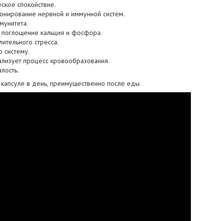
ское спокойствие.
онирование нервной и иммунной систем.
мунитета.
е поглощение кальция и фосфора.
лительного стресса.
 систему.
ализует процесс кровообразования.
лость.
 капсуле в день, преимущественно после еды.