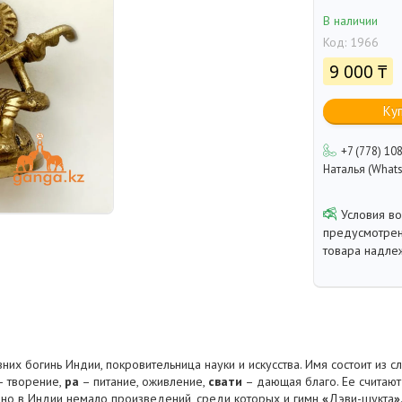
В наличии
Код:
1966
9 000 ₸
Ку
+7 (778) 10
Наталья (Whats
предусмотрен
товара надле
них богинь Индии, покровительница науки и искусства. Имя состоит из 
 творение,
ра
– питание, оживление,
свати
– дающая благо. Ее считают
но в Индии немало произведений, среди которых и гимн
«
Дэви-шукта
»