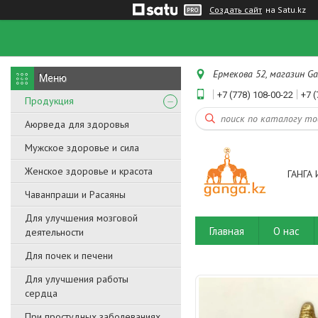
Создать сайт
на Satu.kz
Ермекова 52, магазин Ga
+7 (778) 108-00-22
+7 (
Продукция
Аюрведа для здоровья
Мужское здоровье и сила
Женское здоровье и красота
ГАНГА 
Чаванпраши и Расаяны
Для улучшения мозговой
Главная
О нас
деятельности
Для почек и печени
Для улучшения работы
сердца
При простудных заболеваниях