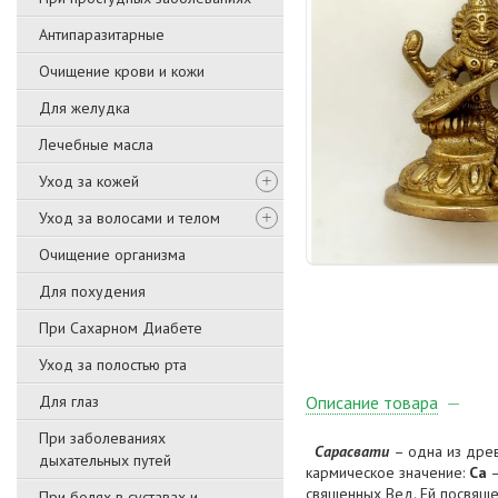
Антипаразитарные
Очищение крови и кожи
Для желудка
Лечебные масла
Уход за кожей
Уход за волосами и телом
Очищение организма
Для похудения
При Сахарном Диабете
Уход за полостью рта
Для глаз
Описание товара
При заболеваниях
Сарасвати
– одна из древ
дыхательных путей
кармическое значение:
Са
—
священных Вед. Ей посвяще
При болях в суставах и