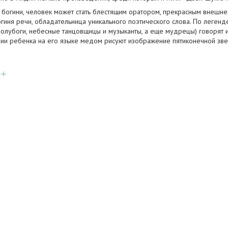
 богини, человек может стать блестящим оратором, прекрасным внешне
богиня речи, обладательница уникального поэтического слова. По леген
 полубоги, небесные танцовщицы и музыканты, а еще мудрецы) говорят
нии ребенка на его языке медом рисуют изображение пятиконечной звез