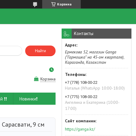
Корзина
Контакты
Найти
Ермекова 52, магазин Ganga
("Гармошка" на 45-ом квартале),
Караганда, Казахстан
Корзина
+7 (778) 108-00-22
Наталья (WhatsApp 10:00-18:00)
+7 (775) 108-00-22
й ❗❗
Новинки❗
Ангелина и Екатерина (10:00-
17:00)
 Сарасвати, 9 см
https://ganga.kz/