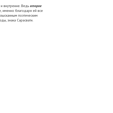
 и внутренне. Ведь
второе
де, именно благодаря ей все
 изысканным поэтическим
ды, знака Сарасвати.