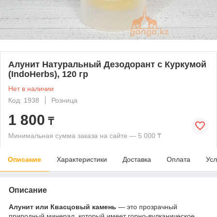
Алунит Натуральный Дезодорант с Куркумой
(IndoHerbs), 120 гр
Нет в наличии
Код: 1938
Розница
1 800
₸
Минимальная сумма заказа на сайте — 5 000 ₸
Описание
Характеристики
Доставка
Оплата
Усл
Описание
Алунит или Квасцовый камень
― это прозрачный
природный минерал, который имеет горно-вулканическое