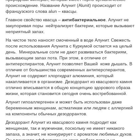
происхождение. Название Алунит (Alunit) происходит от
французского слова alun – квасцы.
Главное свойство квасца –
антибактериальное
. Алунит не
закупоривая поры нейтрализует бактерии, которые вызывают
неприятный запах.
На чистое тело наносят смоченный в воде Алунит. Свежесть
после использования Алунита с Куркумой остается на целый
день. Минеральные соли не дают развиваться бактериям,
вызывающим запах пота. При этом, в отличие от
антиперспирантов, Алунит позволяет Вашей коже дышать. В
отличие от большинства современных антиперсперантов,
Алунит не содержит хлоргидрат алюминия, который
накапливается в организме. Дезодорант из квасцового камня
отлично вписывается в общую концепцию здорового образа
жизни, которая становится сегодня очень востребованной.
Алунит гипоаллергенен и может быть использован даже
беременным женщинам, астматикам или людям с аллергией
на компоненты обычных дезодорантов.
Дезодорант Алунит из квасцового камня подходит как
женщинам, так и мужчинам, поскольку не имеет никакого
запаха, а значит, не конкурирует с ароматом любимых духов.
Он одинаково эффективен на коже любого типа и не