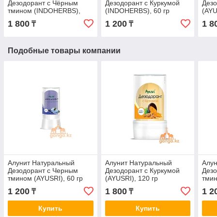
Дезодорант с Чёрным
Дезодорант с Куркумой
Дезо
тмином (INDOHERBS),
(INDOHERBS), 60 гр
(AYU
120 гр
1 800
1 200
1 8
₸
₸
Подобные товары компании
Алунит Натуральный
Алунит Натуральный
Алун
Дезодорант с Черным
Дезодорант с Куркумой
Дезо
тмином (AYUSRI), 60 гр
(AYUSRI), 120 гр
тмин
1 200
1 800
1 2
₸
₸
Купить
Купить