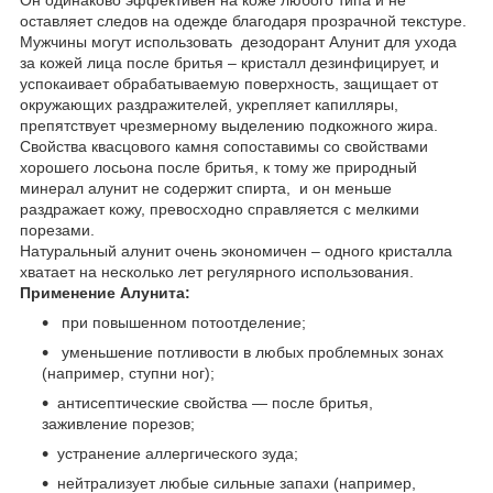
оставляет следов на одежде благодаря прозрачной текстуре.
Мужчины могут использовать дезодорант Алунит для ухода
за кожей лица после бритья – кристалл дезинфицирует, и
успокаивает обрабатываемую поверхность, защищает от
окружающих раздражителей, укрепляет капилляры,
препятствует чрезмерному выделению подкожного жира.
Свойства квасцового камня сопоставимы со свойствами
хорошего лосьона после бритья, к тому же природный
минерал алунит не содержит спирта, и он меньше
раздражает кожу, превосходно справляется с мелкими
порезами.
Натуральный алунит очень экономичен – одного кристалла
хватает на несколько лет регулярного использования.
Применение Алунита:
при повышенном потоотделение;
уменьшение потливости в любых проблемных зонах
(например, ступни ног);
антисептические свойства ― после бритья,
заживление порезов;
устранение аллергического зуда;
нейтрализует любые сильные запахи (например,