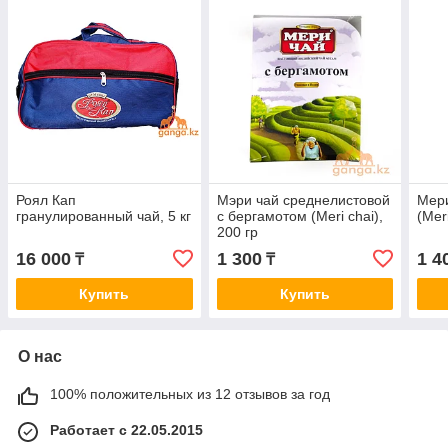
Роял Кап
Мэри чай среднелистовой
Мери
гранулированный чай, 5 кг
с бергамотом (Meri chai),
(Mer
200 гр
16 000
1 300
1 4
₸
₸
Купить
Купить
О нас
100% положительных из 12 отзывов за год
Работает с 22.05.2015