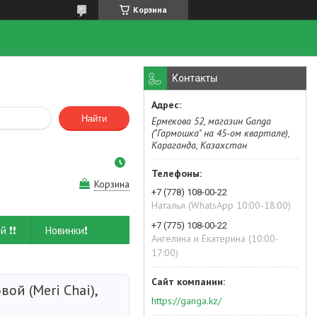
Корзина
Контакты
Найти
Ермекова 52, магазин Ganga
("Гармошка" на 45-ом квартале),
Караганда, Казахстан
Корзина
+7 (778) 108-00-22
Наталья (WhatsApp 10:00-18:00)
+7 (775) 108-00-22
й ❗❗
Новинки❗
Ангелина и Екатерина (10:00-
17:00)
ой (Meri Chai),
https://ganga.kz/