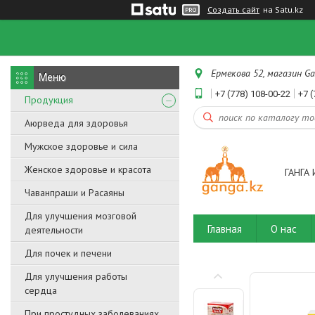
Создать сайт
на Satu.kz
Ермекова 52, магазин Ga
+7 (778) 108-00-22
+7 (
Продукция
Аюрведа для здоровья
Мужское здоровье и сила
Женское здоровье и красота
ГАНГА 
Чаванпраши и Расаяны
Для улучшения мозговой
Главная
О нас
деятельности
Для почек и печени
Для улучшения работы
сердца
При простудных заболеваниях