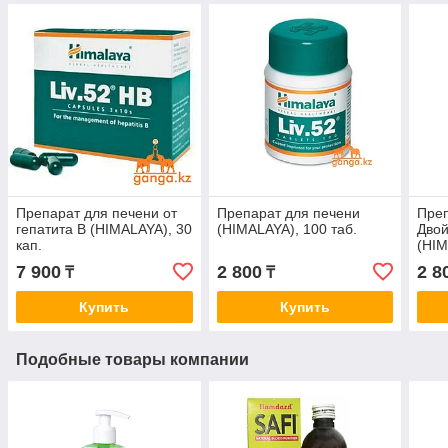
Препарат для печени от
Препарат для печени
Преп
гепатита В (HIMALAYA), 30
(HIMALAYA), 100 таб.
Дво
кап.
(HIM
7 900
2 800
2 8
₸
₸
Купить
Купить
Подобные товары компании