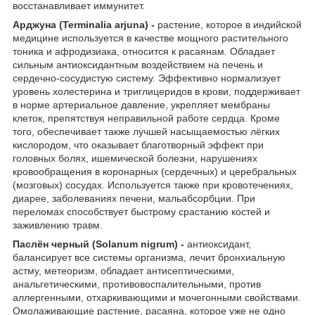
восстанавливает иммунитет.
Арджуна (Terminalia arjuna)
-
растение, которое в индийской
медицине используется в качестве мощного растительного
тоника и афродизиака, относится к расаянам. Обладает
сильным антиоксидантным воздействием на печень и
сердечно-сосудистую систему. Эффективно нормализует
уровень холестерина и триглицеридов в крови, поддерживает
в норме артериальное давление, укрепляет мембраны
клеток, препятствуя неправильной работе сердца. Кроме
того, обеспечивает также лучшей насыщаемостью лёгких
кислородом, что оказывает благотворный эффект при
головных болях, ишемической болезни, нарушениях
кровообращения в коронарных (сердечных) и церебральных
(мозговых) сосудах. Используется также при кровотечениях,
диарее, заболеваниях печени, мальабсорбции. При
переломах способствует быстрому срастанию костей и
заживлению травм.
Паслён черный (Solanum nigrum)
-
антиоксидант,
балансирует все системы организма, лечит бронхиальную
астму, метеоризм, обладает антисептическими,
анальгетическими, противовоспалительными, против
аллергенными, отхаркивающими и мочегонными свойствами.
Омолаживающие растение, расаяна, которое уже не одно