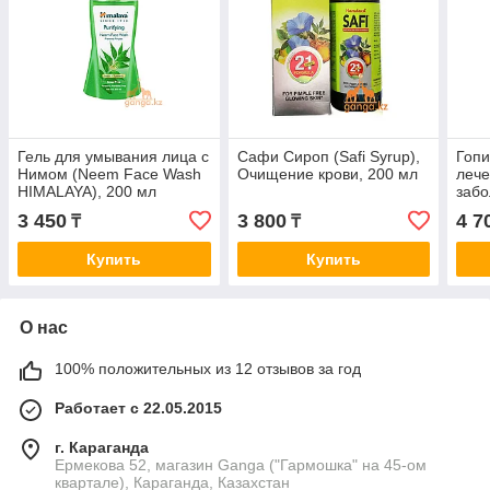
Гель для умывания лица с
Сафи Сироп (Safi Syrup),
Гопи
Нимом (Neem Face Wash
Очищение крови, 200 мл
лече
HIMALAYA), 200 мл
забо
(Gop
3 450
3 800
4 7
₸
₸
AVS)
Купить
Купить
О нас
100% положительных из 12 отзывов за год
Работает с 22.05.2015
г. Караганда
Ермекова 52, магазин Ganga ("Гармошка" на 45-ом
квартале), Караганда, Казахстан