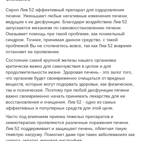
Сироп Лив 52 эффективный препарат для оздоровления
печени. Уменьшает любые негативные изменения печени,
ведущие к ее дисфункции. Благодаря воздействию Лив 52
запускается механизм по самовосстановлению печени.
Оказывает помощь при такой проблеме, как похмельный
синдром. Точнее, принимая данное средство, с такой
проблемой Вы не столкнетесь вовсе, так как Лив 52 вовремя
остановит ее проявление.
Состояние самой крупной железы нашего организма
критически важно для самочувствия в целом и для
продолжительности жизни. Здоровая печень - это залог того,
что организм будет своевременно очищаться от вредных
веществ, которые могут подорвать здоровье, как физическое,
так и психическое. Поэтому при любой дисфункции печени
важно своевременно начать принимать лекарства для ее
восстановления и очищения. Лив 52 - одно из самых
эффективных и популярных средств для этой цели.
Часто под влиянием приема тяжелых препаратов и
химиотерапии проявляются различные поражения печени.
Лив 52 поддерживает и защищает печень, облегчая такую
тяжёлую нагрузку. Помогает даже при таких заболеваниях как
цирроз, гепатит, жировая дистрофия.