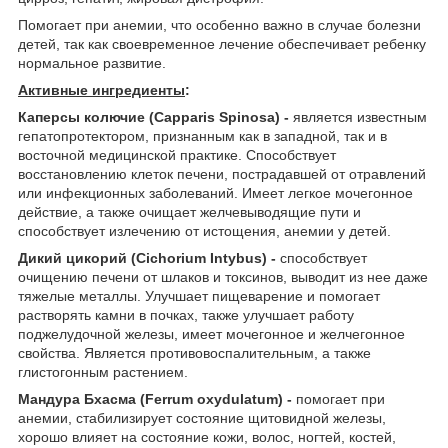
Помогает при анемии, что особенно важно в случае болезни
детей, так как своевременное лечение обеспечивает ребенку
нормальное развитие.
Активные ингредиенты
:
Каперсы колючие (Capparis Spinosa)
-
является известным
гепатопротектором, признанным как в западной, так и в
восточной медицинской практике. Способствует
восстановлению клеток печени, пострадавшей от отравлений
или инфекционных заболеваний. Имеет легкое мочегонное
действие, а также очищает желчевыводящие пути и
способствует излечению от истощения, анемии у детей.
Дикий цикорий (Cichorium Intybus)
-
способствует
очищению печени от шлаков и токсинов, выводит из нее даже
тяжелые металлы. Улучшает пищеварение и помогает
растворять камни в почках, также улучшает работу
поджелудочной железы, имеет мочегонное и желчегонное
свойства. Является противовоспалительным, а также
глистогонным растением.
Мандура Бхасма (Ferrum oxydulatum)
-
помогает при
анемии, стабилизирует состояние щитовидной железы,
хорошо влияет на состояние кожи, волос, ногтей, костей,