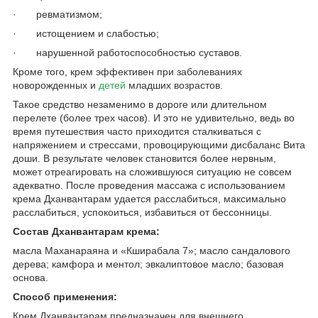
· ревматизмом;
· истощением и слабостью;
· нарушенной работоспособностью суставов.
Кроме того, крем эффективен при заболеваниях
новорожденных и
детей
младших возрастов.
Такое средство незаменимо в дороге или длительном
перелете (более трех часов). И это не удивительно, ведь во
время путешествия часто приходится сталкиваться с
напряжением и стрессами, провоцирующими дисбаланс Вита
доши. В результате человек становится более нервным,
может отреагировать на сложившуюся ситуацию не совсем
адекватно. После проведения массажа с использованием
крема Дханвантарам удается расслабиться, максимально
расслабиться, успокоиться, избавиться от бессонницы.
Состав Дханвантарам крема:
масла Маханараяна и «Кширабала 7»; масло сандалового
дерева; камфора и ментол; эвкалиптовое масло; базовая
основа.
Способ применения:
Крем Дханвантарам предназначен для внешнего