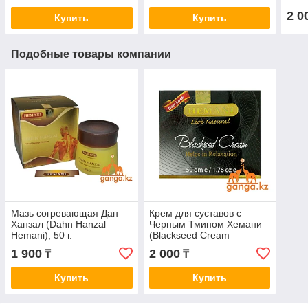
2 0
Купить
Купить
Подобные товары компании
Мазь согревающая Дан
Крем для суставов с
Ханзал (Dahn Hanzal
Черным Тмином Хемани
Hemani), 50 г.
(Blackseed Cream
HEMANI), 50 г.
1 900
2 000
₸
₸
Купить
Купить