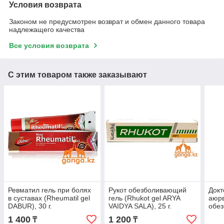
Условия возврата
Законом не предусмотрен возврат и обмен данного товара
надлежащего качества
Все условия возврата
С этим товаром также заказывают
Ревматил гель при болях
Рукот обезболивающий
Докт
в суставах (Rheumatil gel
гель (Rhukot gel ARYA
аюр
DABUR), 30 г.
VAIDYA SALA), 25 г.
обез
Orth
1 400
1 200
₸
₸
Reli