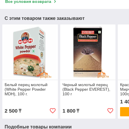
Все условия возврата
С этим товаром также заказывают
Белый перец молотый
Черный молотый перец
Крас
(White Pepper Powder
(Black Pepper EVEREST),
Мирч
MDH), 100 г.
100 г
100г
1 4
2 500
1 800
₸
₸
Подобные товары компании