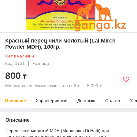
Красный перец чили молотый (Lal Mirch
Powder MDH), 100гр.
Нет в наличии
Код: 1721
Розница
800
₸
Минимальная сумма заказа на сайте — 5 000 ₸
Описание
Характеристики
Доставка
Оплата
Усл
Описание
Перец Чили молотый MDH (Mahashian Di Hatti) при
употреблении в умеренном количестве оказывает