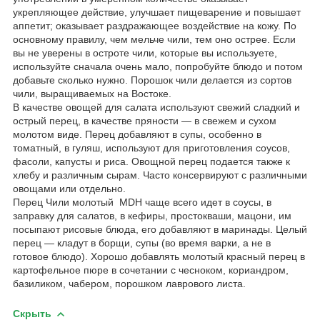
укрепляющее действие, улучшает пищеварение и повышает
аппетит; оказывает раздражающее воздействие на кожу. По
основному правилу, чем мельче чили, тем оно острее. Если
вы не уверены в остроте чили, которые вы используете,
используйте сначала очень мало, попробуйте блюдо и потом
добавьте сколько нужно. Порошок чили делается из сортов
чили, выращиваемых на Востоке.
В качестве овощей для салата используют свежий сладкий и
острый перец, в качестве пряности — в свежем и сухом
молотом виде. Перец добавляют в супы, особенно в
томатный, в гуляш, используют для приготовления соусов,
фасоли, капусты и риса. Овощной перец подается также к
хлебу и различным сырам. Часто консервируют с различными
овощами или отдельно.
Перец Чили молотый MDH чаще всего идет в соусы, в
заправку для салатов, в кефиры, простокваши, мацони, им
посыпают рисовые блюда, его добавляют в маринады. Целый
перец — кладут в борщи, супы (во время варки, а не в
готовое блюдо). Хорошо добавлять молотый красный перец в
картофельное пюре в сочетании с чесноком, кориандром,
базиликом, чабером, порошком лаврового листа.
Скрыть