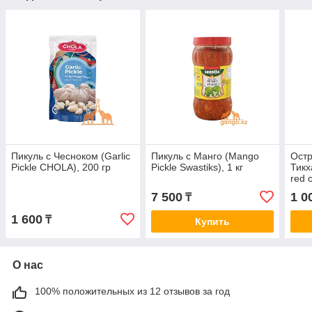
Пикуль с Чесноком (Garlic
Пикуль с Манго (Mango
Остр
Pickle CHOLA), 200 гр
Pickle Swastiks), 1 кг
Тикх
red c
EVER
7 500
1 0
₸
1 600
₸
Купить
О нас
100% положительных из 12 отзывов за год