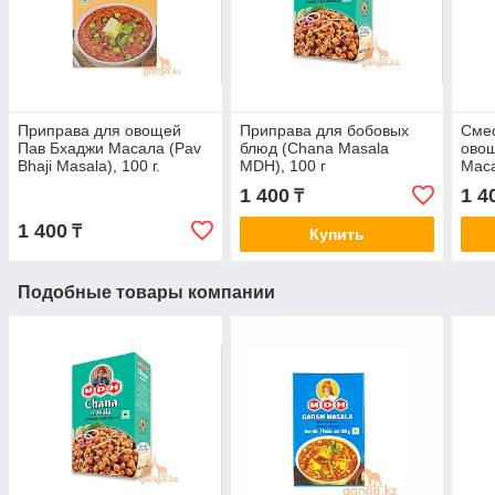
Приправа для овощей
Приправа для бобовых
Смес
Пав Бхаджи Масала (Pav
блюд (Chana Masala
ово
Bhaji Masala), 100 г.
MDH), 100 г
Маса
100 г
1 400
1 4
₸
1 400
₸
Купить
Подобные товары компании