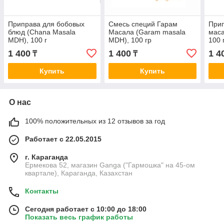
Приправа для бобовых
Смесь специй Гарам
Прип
блюд (Chana Masala
Масала (Garam masala
маса
MDH), 100 г
MDH), 100 гр
100 
1 400
1 400
1 4
₸
₸
Купить
Купить
О нас
100% положительных из 12 отзывов за год
Работает с 22.05.2015
г. Караганда
Ермекова 52, магазин Ganga ("Гармошка" на 45-ом
квартале), Караганда, Казахстан
Контакты
Сегодня работает с 10:00 до 18:00
Показать весь график работы