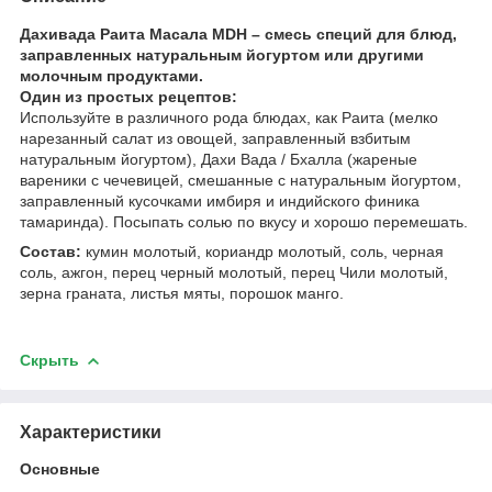
Дахивада Раита Масала MDH
–
смесь специй для блюд,
заправленных натуральным йогуртом или другими
молочным продуктами.
Один из простых рецептов:
Используйте в различного рода блюдах, как Раита (мелко
нарезанный салат из овощей, заправленный взбитым
натуральным йогуртом), Дахи Вада / Бхалла (жареные
вареники с чечевицей, смешанные с натуральным йогуртом,
заправленный кусочками имбиря и индийского финика
тамаринда). Посыпать солью по вкусу и хорошо перемешать.
Состав:
кумин молотый, кориандр молотый, соль, черная
соль, ажгон, перец черный молотый, перец Чили молотый,
зерна граната, листья мяты, порошок манго.
Скрыть
Характеристики
Основные