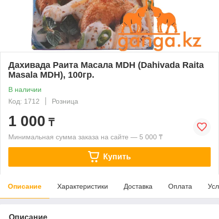
Дахивада Раита Масала MDH (Dahivada Raita
Masala MDH), 100гр.
В наличии
Код: 1712
Розница
1 000
₸
Минимальная сумма заказа на сайте — 5 000 ₸
Купить
Описание
Характеристики
Доставка
Оплата
Усл
Описание