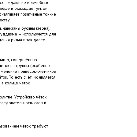
о охлаждающие и лечебные
вающе и охлаждает ум, он
ритягивает позитивные тонкие
еству.
, нанизаны бусины (зёрна),
 буддизме — используются для
дания ритма и так далее.
 мантр, совершённых
чёток на группы (особенно
рименение привесок-счётчиков
ок. То есть счётчик является
 в кольце чёток.
литве. Устройство чёток
следовательность слов и
ьзованием чёток, требуют