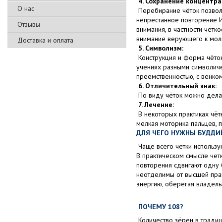
4. Сохранение концентра
О нас
Перебирание чёток позволя
непрестанное повторение И
Отзывы
внимания, в частности чётк
внимание верующего к мол
Доставка и оплата
5. Символизм:
Конструкция и форма чёток
учениях разными символиче
преемственностью, с венком
6. Отличительный знак:
По виду чёток можно делат
7. Лечение:
В некоторых практиках чёт
мелкая моторика пальцев, 
ДЛЯ ЧЕГО НУЖНЫ БУДДИ
Чаще всего четки использу
В практическом смысле четк
повторения сдвигают одну 
неотделимы от высшей прак
энергию, оберегая владель
ПОЧЕМУ 108?
Количество зёрен в традиц