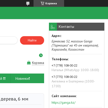
Корзина
Контакты
Найти
Ермекова 52, магазин Ganga
("Гармошка" на 45-ом квартале),
Караганда, Казахстан
Корзина
+7 (778) 108-00-22
Наталья (WhatsApp 10:00-18:00)
+7 (775) 108-00-22
й ❗❗
Новинки❗
Ангелина и Екатерина (10:00-
17:00)
 дерева, 6 мм
https://ganga.kz/