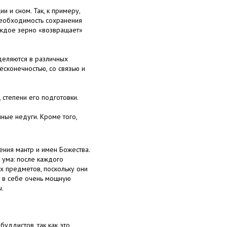
 и сном. Так, к примеру,
необходимость сохранения
Каждое зерно «возвращает»
аделяются в различных
есконечностью, со связью и
 степени его подготовки.
ные недуги. Кроме того,
ения мантр и имен Божества.
 ума: после каждого
х предметов, поскольку они
т в себе очень мощную
ы.
уддистов, так как это