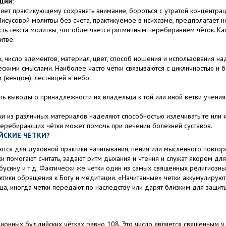
ции:
ет практикующему сохранять внимание, бороться с утратой концентрации
исусовой молитвы без счёта, практикуемое в исихазме, предполагает 
ость текста молитвы, что облегчается ритмичным перебиранием чёток. 
итве.
, число элементов, материал, цвет, способ ношения и использования н
скими смыслами. Наиболее часто чётки связываются с цикличностью и б
 (венцом), лестницей в небо.
ь выводы о принадлежности их владельца к той или иной ветви учения,
ки из различных материалов наделяют способностью излечивать те или и
перебирающих чётки может помочь при лечении болезней суставов.
ЙСКИЕ ЧЕТКИ?
ются для духовной практики начитывания, пения или мысленного повтор
и помогают считать, задают ритм дыхания и чтения и служат якорем для
бусину и т.д. Фактически же четки один из самых священных религиозны
тики обращения к Богу и медитации. «Начитанные» четки аккумулирую
ца, иногда четки передают по наследству или дарят близким для защит
ионных буддийских чётках равно 108. Это число является священным у б