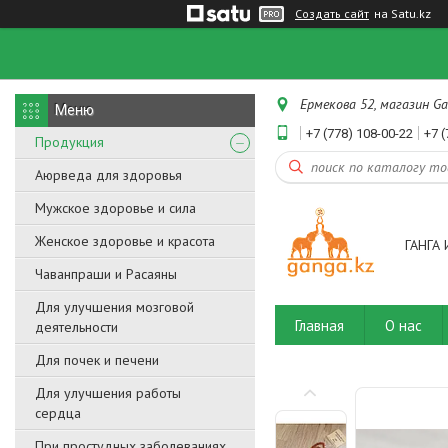
Создать сайт
на Satu.kz
Ермекова 52, магазин Ga
+7 (778) 108-00-22
+7 (
Продукция
Аюрведа для здоровья
Мужское здоровье и сила
Женское здоровье и красота
ГАНГА 
Чаванпраши и Расаяны
Для улучшения мозговой
Главная
О нас
деятельности
Для почек и печени
Для улучшения работы
сердца
При простудных заболеваниях