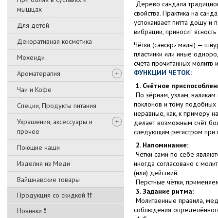
Дерево сандала традицион
мышцах
свойства. Практика на сан
успокаивает питта дошу и 
Для детей
вибрации, приносит ясность
Декоративная косметика
Чётки (санскр.- малы) — шну
пластинки или иные одноро
Мехенди
счёта прочитанных молитв и
ФУНКЦИИ ЧЕТОК:
Ароматерапия
1. Счётное приспособлен
Чаи и Кофе
По зёрнам, узлам, валикам
поклонов и тому подобных 
Специи, Продукты питания
неравные, как, к примеру н
Украшения, аксессуары и
делает возможным счёт боль
прочее
следующим регистром при п
2. Напоминание:
Поющие чаши
Чётки сами по себе являют
Изделия из Меди
иногда согласовано с моли
(или) действий.
Вайшнавские товары
Перстные чётки, применяем
3. Задание ритма:
Продукция со скидкой ❗❗
Молитвенные правила, меди
соблюдения определённого
Новинки ❗