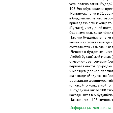
установлено самим Буддой.
108. Это обусловлено, пре
Например, чётки в 21 зерн
в буддийских чётках говори
принадлежности к конкретн
(Пустака), числу дней поста,
буддизме есть даже чётки 
Так, что буддийские чётки
чётках и кисточках всегда 
составляются из числа 9, вз
Девятка в буддизме - числ
Любой буддийский монах (ла
символизирует семерку (се
первоэлементов природы). 
9 месяцев (период от зачат
(на западе «Зодиак», на Во
двенадцати девятимесячий 
(от какой-то конкретной то
В буддизме число 108 такж
находящихся в 6 буддийск
Так же число 108 символиз
Информация для заказа