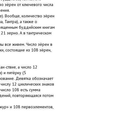
во зёрен от ключевого числа
нения.
е). Вообще, количество зёрен
 Тантра), а также о
священным буддийским книгам
 в 21 зерно. А в тантрическом
мы все живем. Число зёрен в
и, состоящие из 108 зёрен,
н-ствие, а число 12
) и пятёрку (5
ование. Девятка обозначает
 числу 12 циклических знаков
 число 108 есть сумма
ждений, повторяющаяся потом
жур» и 108 первоэлементов,