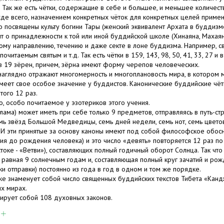
 Так же есть чётки, содержащие в себе и большее, и меньшее количест
жде всего, назначением конкретных чёток для конкретных целей приме
о посвящены культу богини Тары (женский эквивалент Архата в буддизм
т о принадлежности к той или иной буддийской школе (Хинаяна, Махаяна,
ому направлению, течению и даже секте в лоне буддизма. Например, 
 почитаемым святым и т.д. Так есть чётки в 159, 143, 98, 50, 41, 33, 27 и
в 19 зёрен, причем, зёрна имеют форму черепов человеческих.
 наглядно отражают многомерность и многоплановость мира, в котором 
имеет свое особое значение у буддистов. Канонические буддийские чётк
ятого 12 раз.
о, особо почитаемое у эзотериков этого учения.
ма) может иметь при себе только 9 предметов, отправляясь в путь-стра
мь звёзд Большой Медведицы, семь дней недели, семь нот, семь цветов
И эти принятые за основу каноны имеют под собой философское обосн
ия до рождения человека) и это число «девять» повторяется 12 раз по
стоке - «Ветви»), составляющих полный годичный оборот Солнца. Так что
равная 9 солнечным годам и, составляющая полный круг зачатий и ро
чки отправки) постоянно из года в год в одном и том же порядке.
е знаменует собой число священных буддийских текстов Тибета «Канд
их мирах.
ирует собой 108 духовных законов.