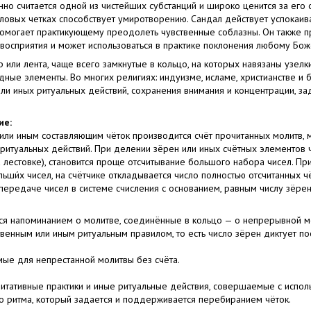
но считается одной из чистейших субстанций и широко ценится за ег
даловых четках способствует умиротворению. Сандал действует успокаи
помогает практикующему преодолеть чувственные соблазны. Он также п
 восприятия и может использоваться в практике поклонения любому Бож
р или лента, чаще всего замкнутые в кольцо, на которых навязаны узелки
дные элементы. Во многих религиях: индуизме, исламе, христианстве и
ли иных ритуальных действий, сохранения внимания и концентрации, за
ие:
 или иным составляющим чёток производится счёт прочитанных молитв,
ритуальных действий. При делении зёрен или иных счётных элементов 
а лестовке), становится проще отсчитывание большого набора чисел. П
ши́х чисел, на счётчике откладывается число полностью отсчитанных чёт
ередаче чисел в системе счисления с основанием, равным числу зёрен
ся напоминанием о молитве, соединённые в кольцо — о непрерывной мо
твенным или иным ритуальным правилом, то есть число зёрен диктует по
ые для непрестанной молитвы без счёта.
тативные практики и иные ритуальные действия, совершаемые с испол
 ритма, который задается и поддерживается перебиранием чёток.