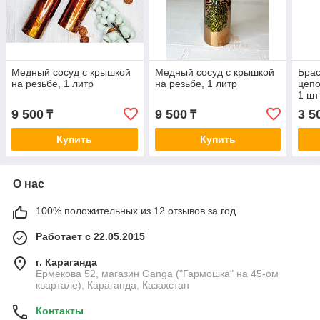
Медный сосуд с крышкой
Медный сосуд с крышкой
Брас
на резьбе, 1 литр
на резьбе, 1 литр
цепо
1 шт
9 500
9 500
3 5
₸
₸
Купить
Купить
О нас
100% положительных из 12 отзывов за год
Работает с 22.05.2015
г. Караганда
Ермекова 52, магазин Ganga ("Гармошка" на 45-ом
квартале), Караганда, Казахстан
Контакты