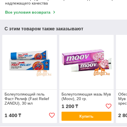
надлежащего качества
Все условия возврата
С этим товаром также заказывают
Болеутоляющий гель
Болеутоляющая мазь Мув
Обе
Фаст Релиф (Fast Relief
(Moov), 20 гр.
Мув 
ZANDU), 30 мл
spec
1 200
₸
BENC
1 400
2 8
₸
Купить