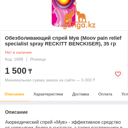
Обезболивающий спрей Мув (Moov pain relief
specialist spray RECKITT BENCKISER), 35 гр
Нет в наличии
Код: 1688
Розница
1 500
₸
Минимальная сумма заказа на сайте — 5 000 ₸
Описание
Характеристики
Доставка
Оплата
Усл
Описание
Аюрведический спрей «Мув» - эффективное средство
от невралгии, болях в суставах, а также растяжениях в