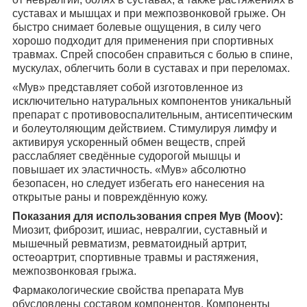
суставах и мышцах и при межпозвонковой грыже. Он
быстро снимает болевые ощущения, в силу чего
хорошо подходит для применения при спортивных
травмах. Спрей способен справиться с болью в спине,
мускулах, облегчить боли в суставах и при переломах.
«Мув» представляет собой изготовленное из
исключительно натуральных компонентов уникальный
препарат с противовоспалительным, антисептическим
и болеутоляющим действием. Стимулируя лимфу и
активируя ускоренный обмен веществ, спрей
расслабляет сведённые судорогой мышцы и
повышает их эластичность. «Мув» абсолютно
безопасен, но следует избегать его нанесения на
открытые раны и повреждённую кожу.
Показания для использования спрея Мув (Moov):
Миозит, фиброзит, ишиас, невралгии, суставный и
мышечный ревматизм, ревматоидный артрит,
остеоартрит, спортивные травмы и растяжения,
межпозвонковая грыжа.
Фармакологические свойства препарата Мув
обусловлены составом компонентов. Компоненты