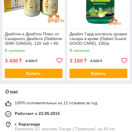
Диабтон и Диабтон Плюс от
Диабет Гард контроль уровня
Сахарного Диабета (Diabtone
сахара в крови (Diabet Guard
SHRI GANGA), 120 таб + 60
GOOD CARE), 100гр
таб
В наличии
В наличии
3 430
3 150
₸
₸
4 900 ₸
4 500 ₸
Купить
Купить
О нас
100% положительных из 12 отзывов за год
Работает с 22.05.2015
г. Караганда
Ермекова 52, магазин Ganga ("Гармошка" на 45-ом