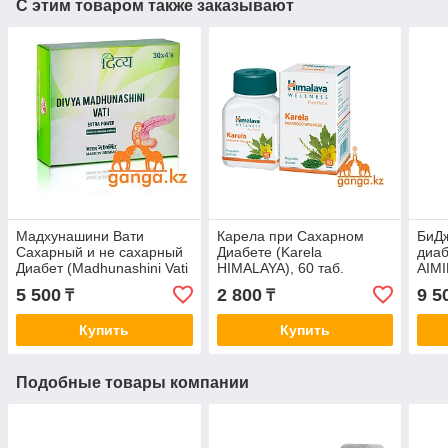
С этим товаром также заказывают
Мадхунашини Вати
Карела при Сахарном
БиДж
Сахарный и не сахарный
Диабете (Karela
диаб
Диабет (Madhunashini Vati
HIMALAYA), 60 таб.
AIMI
DIVYA), 120 таб
5 500
2 800
9 5
₸
₸
Купить
Купить
Подобные товары компании