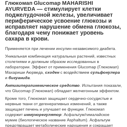
Глюкомап Glucomap MAHARISHI
— стимулирует клетки
AYURVEDA
поджелудочной железы, увеличивает
периферическое усвоение глюкозы и
исправляет нарушение обмена глюкозы,
благодаря чему понижает уровень
сахара в крови.
Применяется при лечении инсулин-независимого диабета.
Уникальная комбинация натуральных растений, известных
столетиями и должным образом исследованных в
лаборатории. Эффект от применения Glucomap (Глюкомап)
Махариши Аюрведа,
сходен
с воздействием
сульфонулера
и
бигуанида
.
Антигипергликемическое средство
. Испытания показали,
что Glucomap (Глюкомап) обладает желчегонным эффектом.
Кроме того, Глюкомап защищает сердечно-сосудистые и
нервные ткани от дегенеративных изменений, а также
защищает печень и улучшает ее функции. Глюкомап
содержит
иммунорегулятор
: Асфальтум/гималайское
мумие (биологическое название Asphaltum). Асфальтум
предотвращает метаболические нарушения и сокращает