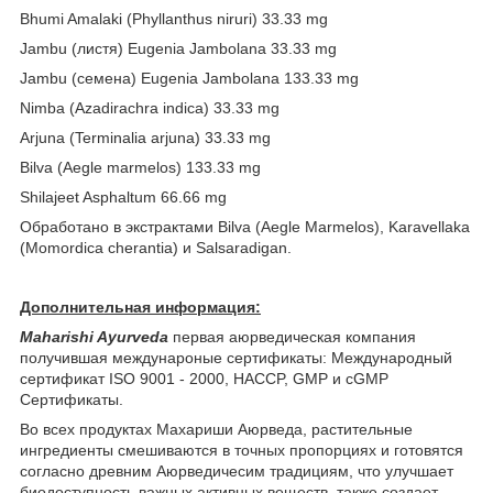
Bhumi Amalaki (Phyllanthus niruri) 33.33 mg
Jambu (
листя
) Eugenia Jambolana 33.33 mg
Jambu (
семена
) Eugenia Jambolana 133.33 mg
Nimba (Azadirachra indica) 33.33 mg
Arjuna (Terminalia arjuna) 33.33 mg
Bilva (Aegle marmelos) 133.33 mg
Shilajeet Asphaltum 66.66 mg
Обработано в экстрактами
Bilva (Aegle Marmelos), Karavellaka
(Momordica cherantia)
и
Salsaradigan.
Дополнительная информация:
Maharishi Ayurveda
первая аюрведическая компания
получившая междунароные сертификаты: Международный
сертификат ISO 9001 - 2000, HACCP, GMP и cGMP
Сертификаты.
Во всех продуктах Махариши Аюрведа, растительные
ингредиенты смешиваются в точных пропорциях и готовятся
согласно древним Аюрведичесим традициям, что улучшает
биодоступность важных активных веществ, также создает