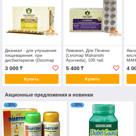
Дизомап - для улучшения
Ливомап, Для Печени
Амл
пищеварения; при
(Livomap Maharishi
кисл
дисбактериозе (Dizomap
Ayurveda), 100 таб.
MAH
MAHARISHI AYURVEDA),
60 т
3 000
5 400
4 0
₸
₸
100 таб.
Купить
Купить
Акционные предложения и новинки
–30%
–30%