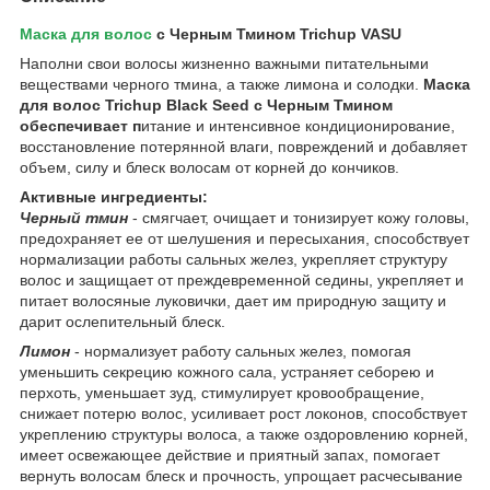
Маска для волос
с Черным Тмином
Trichup VASU
Наполни свои волосы жизненно важными питательными
веществами черного тмина, а также лимона и солодки.
М
аска
для волос
Trichup
Black Seed с Черным Тмином
обеспечивает п
итание и интенсивное кондиционирование,
восстановление потерянной влаги, повреждений и добавляет
объем, силу и блеск волосам от корней до кончиков.
Активные ингредиенты:
Черный тмин
- смягчает, очищает и тонизирует кожу головы,
предохраняет ее от шелушения и пересыхания, способствует
нормализации работы сальных желез, укрепляет структуру
волос и защищает от преждевременной седины, укрепляет и
питает волосяные луковички, дает им природную защиту и
дарит ослепительный блеск.
Лимон
- нормализует работу сальных желез, помогая
уменьшить секрецию кожного сала, устраняет себорею и
перхоть, уменьшает зуд, стимулирует кровообращение,
снижает потерю волос, усиливает рост локонов, способствует
укреплению структуры волоса, а также оздоровлению корней,
имеет освежающее действие и приятный запах, помогает
вернуть волосам блеск и прочность, упрощает расчесывание