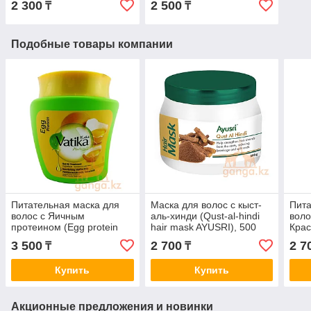
2 300
2 500
₸
₸
Подобные товары компании
Питательная маска для
Маска для волос с кыст-
Пита
волос с Яичным
аль-хинди (Qust-al-hindi
воло
протеином (Egg protein
hair mask AYUSRI), 500
Крас
VATIKA), 500 грамм
грамм
seed
3 500
2 700
2 7
₸
₸
AYUS
Купить
Купить
Акционные предложения и новинки