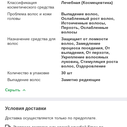
Классификация
Лечебная (Космецевтика)
косметического средства
Проблема волос и кожи
Выпадение волос,
головы
Ослабленный рост волос,
Истонченные волосы,
Перхоть, Ослабленные
волосы
Назначение средства для
Защищает от ломкости
волос
волос, Замедление
процесса поседения, От
выпадения, От перхоти,
Укрепление волосяных
луковиц, Стимуляция роста
волос, Оздоровление
Количество в упаковке
30 шт
Выпадение волос
Заметно редеющие
Скрыть
Условия доставки
Доставка осуществляется только по предоплате.
Экспресс доставка курьерской службой Emex по