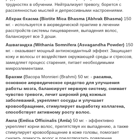
трудностях в обучении. Нейтрализует тревогу, борется с
рассеянностью мыслей и депрессивными настроениями.
Абхрак бхасма (Biotite
Mica
Bhasma
(
Abhrak
Bhasma
)
150
мг. - используется в аюрведической практике в лечении
расстройств системы пищеварения, выпадения волос,
балансирует все 3 доши.
Ашвагандха
(
Withania
Somnifera
(
Asvagandha
Powder
)
150
мг. - оказывает мощный антиоксидантный эффект. Защищает
кожу и волосы от воздействия окружающей среды и стрессов,
замедляет процесс старения, питает необходимыми
микроэлементами.
Брахми (
Bacopa Monnieri (Brahmi) 50 мг. -
расаяна,
основное аюрведическое средство для улучшения
работы мозга, балансирует нервную систему, снимает
чувство тревоги, лечит широкий ряд кожных
заболеваний, укрепляет сосуды и улучшает
кровообращение, стимулирует выработку коллагена,
способствует активному росту волос.
Амла (
Emlica
Officinalis
(
Amla
)
50 мг. - эффективно
укрепляет корни волос, препятствуя их выпадению, а также
стимулирует кровообращение в коже головы, помогает
снизить ломкость волос и предотвратить появление