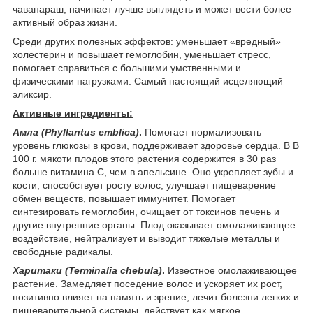
чаванараш, начинает лучше выглядеть и может вести более
активный образ жизни.
Среди других полезных эффектов: уменьшает «вредный»
холестерин и повышает гемоглобин, уменьшает стресс,
помогает справиться с большими умственными и
физическими нагрузками. Самый настоящий исцеляющий
эликсир.
Активные ингредиенты:
Амла (Phyllantus emblica)
.
Помогает нормализовать
уровень глюкозы в крови, поддерживает здоровье сердца. В В
100 г. мякоти плодов этого растения содержится в 30 раз
больше витамина С, чем в апельсине. Оно укрепляет зубы и
кости, способствует росту волос, улучшает пищеварение
обмен веществ, повышает иммунитет. Помогает
синтезировать гемоглобин, очищает от токсинов печень и
другие внутренние органы. Плод оказывает омолаживающее
воздействие, нейтрализует и выводит тяжелые металлы и
свободные радикалы.
Харитаки (Terminalia chebula)
.
Известное омолаживающее
растение. Замедляет поседение волос и ускоряет их рост,
позитивно влияет на память и зрение, лечит болезни легких и
пищеварительной системы, действует как мягкое