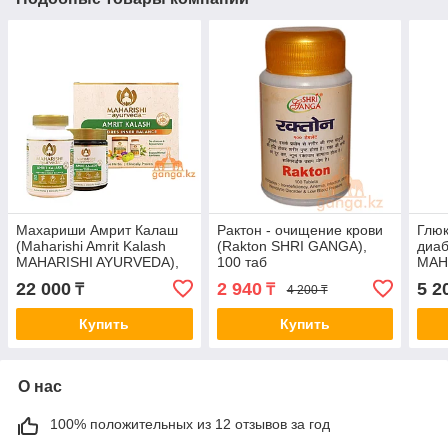
Махариши Амрит Калаш
Рактон - очищение крови
Глю
(Maharishi Amrit Kalash
(Rakton SHRI GANGA),
диаб
MAHARISHI AYURVEDA),
100 таб
MAH
600гр+60 таб.
100 
22 000
2 940
5 2
₸
₸
4 200 ₸
Купить
Купить
О нас
100% положительных из 12 отзывов за год