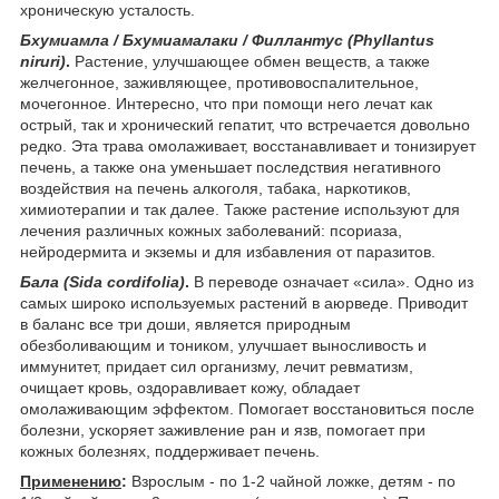
хроническую усталость.
Бхумиамла / Бхумиамалаки / Филлантус (Phyllantus
niruri)
.
Растение, улучшающее обмен веществ, а также
желчегонное, заживляющее, противовоспалительное,
мочегонное. Интересно, что при помощи него лечат как
острый, так и хронический гепатит, что встречается довольно
редко. Эта трава омолаживает, восстанавливает и тонизирует
печень, а также она уменьшает последствия негативного
воздействия на печень алкоголя, табака, наркотиков,
химиотерапии и так далее. Также растение используют для
лечения различных кожных заболеваний: псориаза,
нейродермита и экземы и для избавления от паразитов.
Бала (Sida cordifolia)
.
В переводе означает «сила». Одно из
самых широко используемых растений в аюрведе. Приводит
в баланс все три доши, является природным
обезболивающим и тоником, улучшает выносливость и
иммунитет, придает сил организму, лечит ревматизм,
очищает кровь, оздоравливает кожу, обладает
омолаживающим эффектом. Помогает восстановиться после
болезни, ускоряет заживление ран и язв, помогает при
кожных болезнях, поддерживает печень.
Применению
:
Взрослым - по 1-2 чайной ложке, детям - по