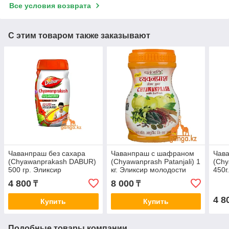
Все условия возврата
С этим товаром также заказывают
Чаванпраш без сахара
Чаванпраш с шафраном
Чав
(Chyawanprakash DABUR)
(Chyawanprash Patanjali) 1
(Ch
500 гр. Эликсир
кг. Эликсир молодоcти
450г
молодости
4 800
8 000
₸
₸
4 8
Купить
Купить
Подобные товары компании