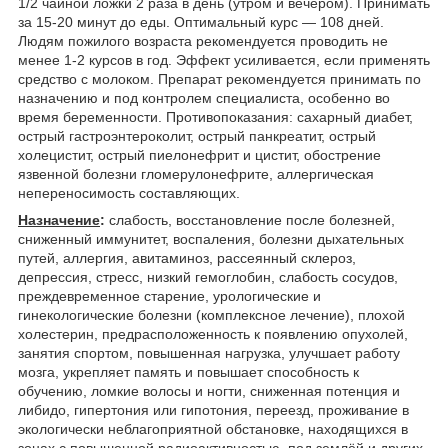
1/2 чайной ложки 2 раза в день (утром и вечером). Принимать
за 15-20 минут до еды. Оптимальный курс — 108 дней.
Людям пожилого возраста рекомендуется проводить не
менее 1-2 курсов в год. Эффект усиливается, если применять
средство с молоком. Препарат рекомендуется принимать по
назначению и под контролем специалиста, особенно во
время беременности. Противопоказания: сахарный диабет,
острый гастроэнтероколит, острый панкреатит, острый
холецистит, острый пиелонефрит и цистит, обострение
язвенной болезни гломерулонефрите, аллергическая
непереносимость составляющих.
Назначение
:
слабость, восстановление после болезней,
сниженный иммунитет, воспаления, болезни дыхательных
путей, аллергия, авитаминоз, рассеянный склероз,
депрессия, стресс, низкий гемоглобин, слабость сосудов,
преждевременное старение, урологические и
гинекологические болезни (комплексное лечение), плохой
холестерин, предрасположенность к появлению опухолей,
занятия спортом, повышенная нагрузка, улучшает работу
мозга, укрепляет память и повышает способность к
обучению, ломкие волосы и ногти, сниженная потенция и
либидо, гипертония или гипотония, переезд, проживание в
экологически неблагоприятной обстановке, находящихся в