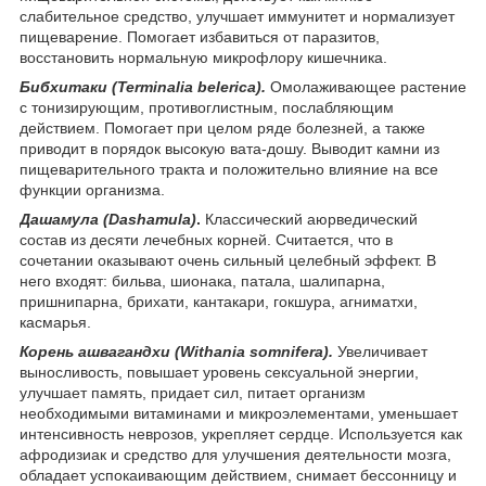
слабительное средство, улучшает иммунитет и нормализует
пищеварение. Помогает избавиться от паразитов,
восстановить нормальную микрофлору кишечника.
Бибхитаки (Terminalia belerica).
Омолаживающее растение
с тонизирующим, противоглистным, послабляющим
действием. Помогает при целом ряде болезней, а также
приводит в порядок высокую вата-дошу. Выводит камни из
пищеварительного тракта и положительно влияние на все
функции организма.
Дашамула (Dashamula)
.
Классический аюрведический
состав из десяти лечебных корней. Считается, что в
сочетании оказывают очень сильный целебный эффект. В
него входят: бильва, шионака, патала, шалипарна,
пришнипарна, брихати, кантакари, гокшура, агниматхи,
касмарья.
Корень ашвагандхи (Withania somnifera).
Увеличивает
выносливость, повышает уровень сексуальной энергии,
улучшает память, придает сил, питает организм
необходимыми витаминами и микроэлементами, уменьшает
интенсивность неврозов, укрепляет сердце. Используется как
афродизиак и средство для улучшения деятельности мозга,
обладает успокаивающим действием, снимает бессонницу и