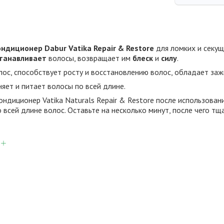
диционер Dabur Vatika Repair & Restore
для ломких и секущ
танавливает
волосы, возвращает им
блеск
и
силу
.
лос, способствует росту и восстановлению волос, обладает з
яет и питает волосы по всей длине.
ондиционер Vatika Naturals Repair & Restore после использова
 всей длине волос. Оставьте на несколько минут, после чего тщ