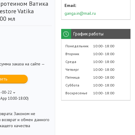
ротеином Ватика
estore Vatika
ganga.in@mail.ru
400 мл
График работы
Понедельник
10:00
18:00
Вторник
10:00
18:00
Среда
10:00
18:00
умма заказа на сайте —
Четверг
10:00
18:00
Пятница
10:00
18:00
пить
Суббота
10:00
18:00
8-00-22
Воскресенье
10:00
18:00
App 10:00-18:00)
Законом не
 возврат и обмен данного
жащего качества