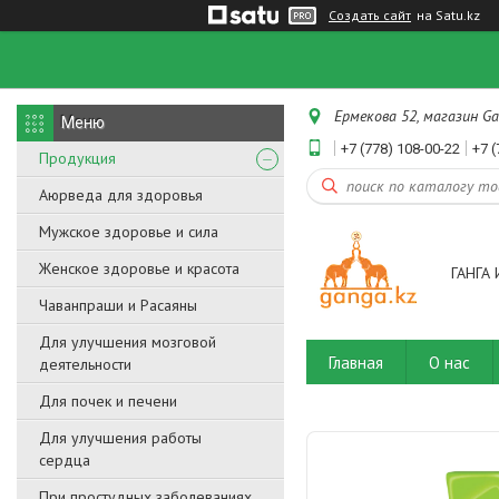
Создать сайт
на Satu.kz
Ермекова 52, магазин Ga
+7 (778) 108-00-22
+7 (
Продукция
Аюрведа для здоровья
Мужское здоровье и сила
Женское здоровье и красота
ГАНГА 
Чаванпраши и Расаяны
Для улучшения мозговой
Главная
О нас
деятельности
Для почек и печени
Для улучшения работы
сердца
При простудных заболеваниях