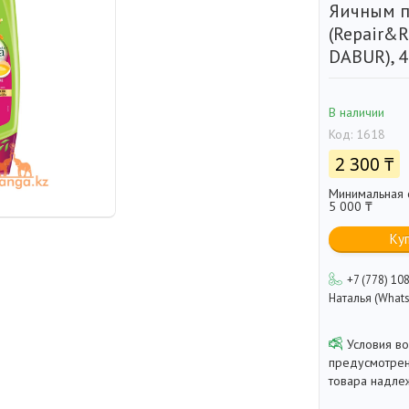
Яичным п
(Repair&R
DABUR), 
В наличии
Код:
1618
2 300 ₸
Минимальная с
5 000 ₸
Ку
+7 (778) 10
Наталья (Whats
предусмотрен
товара надле