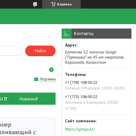
Корзина
Контакты
Найти
Ермекова 52, магазин Ganga
("Гармошка" на 45-ом квартале),
Караганда, Казахстан
Корзина
+7 (778) 108-00-22
Наталья (WhatsApp 10:00-18:00)
+7 (775) 108-00-22
й ❗❗
Новинки❗
Ангелина и Екатерина (10:00-
17:00)
онер
https://ganga.kz/
вливающий с