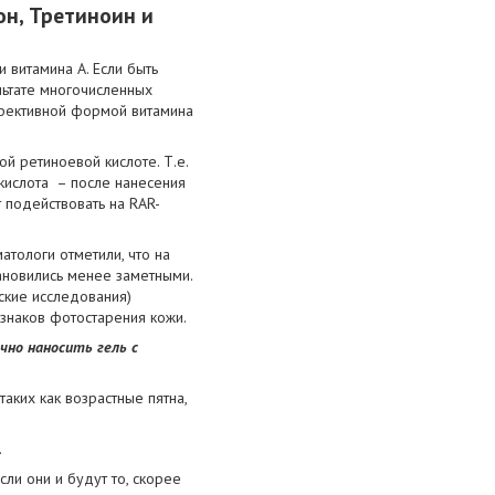
он, Третиноин и
 витамина А. Если быть
ультате многочисленных
ффективной формой витамина
ой ретиноевой кислоте. Т.е.
 кислота – после нанесения
 подействовать на RAR-
атологи отметили, что на
ановились менее заметными.
ские исследования)
знаков фотостарения кожи.
чно наносить гель с
аких как возрастные пятна,
.
ли они и будут то, скорее