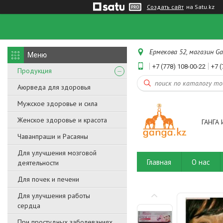
Создать сайт
на Satu.kz
Ермекова 52, магазин Ga
+7 (778) 108-00-22
+7 (
Продукция
Аюрведа для здоровья
Мужское здоровье и сила
Женское здоровье и красота
ГАНГА 
Чаванпраши и Расаяны
Для улучшения мозговой
Главная
О нас
деятельности
Для почек и печени
Для улучшения работы
сердца
При простудных заболеваниях