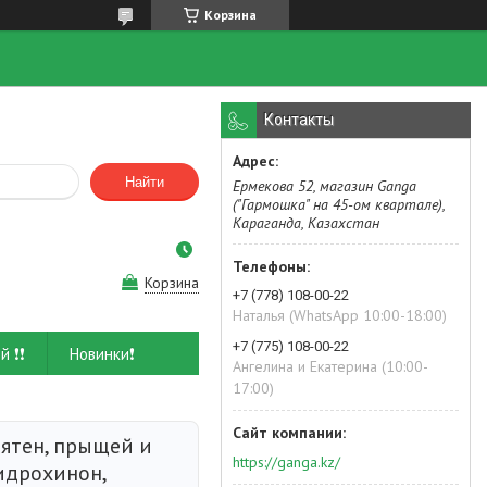
Корзина
Контакты
Найти
Ермекова 52, магазин Ganga
("Гармошка" на 45-ом квартале),
Караганда, Казахстан
Корзина
+7 (778) 108-00-22
Наталья (WhatsApp 10:00-18:00)
+7 (775) 108-00-22
й ❗❗
Новинки❗
Ангелина и Екатерина (10:00-
17:00)
ятен, прыщей и
https://ganga.kz/
идрохинон,