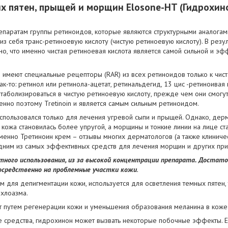
х пятен, прыщей и морщин Elosone-HT (Гидрохин
епаратам группы ретиноидов, которые являются структурными аналогами
 из себя транс-ретиноевую кислоту (чистую ретиноевую кислоту). В рез
о, что именно чистая ретиноевая кислота является самой сильной и э
и имеют специальные рецепторы (RAR) из всех ретиноидов только к чист
ак-то: ретинол или ретинола-ацетат, ретинальдегид, 13 цис -ретиноивая
таболизироваться в чистую ретиноевую кислоту, прежде чем они смогут
енно поэтому Tretinoin и является самым сильным ретиноидом.
спользовался только для лечения угревой сыпи и прыщей. Однако, дерм
кожа становилась более упругой, а морщины и тонкие линии на лице ст
менно Третиноин крем – отзывы многих дерматологов (а также клиниче
дним из самых эффективных средств для лечения морщин и других при
тного использования, из за высокой концентрации препарата. Достато
осредственно на проблемные участки кожи
.
 для депигментации кожи, используется для осветления темных пятен, т
хлоазма.
т путем регенерации кожи и уменьшения образования меланина в коже
е средства, гидрохинон может вызвать некоторые побочные эффекты. Ес