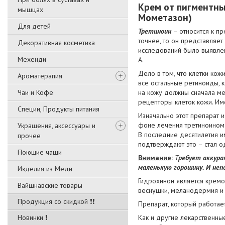
Крем от пигментны
мышцах
Мометазон)
Для детей
Третиноин
– относится к пр
точнее, то он представляет
Декоративная косметика
исследований было выявлен
Мехенди
А.
Дело в том, что клетки кож
Ароматерапия
все остальные ретиноиды, к
Чаи и Кофе
на кожу должны сначала ме
рецепторы клеток кожи. Им
Специи, Продукты питания
Изначально этот препарат и
фоне лечения третиноином 
Украшения, аксессуары и
В последние десятилетия и
прочее
подтверждают это – стал о
Поющие чаши
Внимание
:
Т
ребует аккура
маленькую горошину. И неп
Изделия из Меди
Гидрохинон является кремом
Вайшнавские товары
веснушки, меланодермия и 
Продукция со скидкой ❗❗
Препарат, который работае
Новинки ❗
Как и другие лекарственны