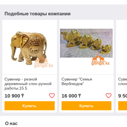
Подобные товары компании
Сувенир - резной
Сувенир "Семья
Суве
деревянный слон ручной
Верблюдов"
слон
работы,15.5
10 900
16 000
9 5
₸
₸
Купить
Купить
О нас