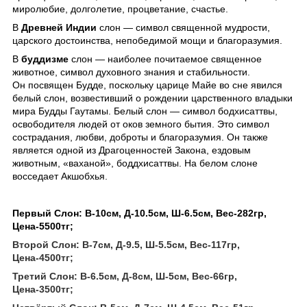
миролюбие, долголетие, процветание, счастье.
В
Древней Индии
слон — символ священной мудрости,
царского достоинства, непобедимой мощи и благоразумия.
В
буддизме
слон — наиболее почитаемое священное
животное, символ духовного знания и стабильности.
Он посвящен Будде, поскольку царице Майе во сне явился
белый слон, возвестивший о рождении царственного владыки
мира Будды Гаутамы. Белый слон — cимвол бодхисаттвы,
освободителя людей от оков земного бытия. Это символ
сострадания, любви, доброты и благоразумия. Он также
является одной из Драгоценностей Закона, ездовым
животным, «ваханой», боддхисаттвы. На белом слоне
восседает Акшобхья.
Первый Слон: В-10см, Д-10.5см, Ш-6.5см, Вес-282гр,
Цена-5500тг;
Второй Слон: В-7см, Д-9.5, Ш-5.5см, Вес-117гр,
Цена-4500тг;
Третий Слон: В-6.5см, Д-8см, Ш-5см, Вес-66гр,
Цена-3500тг;