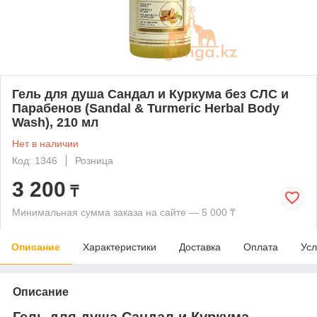
Гель для душа Сандал и Куркума без СЛС и
Парабенов (Sandal & Turmeric Herbal Body
Wash), 210 мл
Нет в наличии
Код: 1346
Розница
3 200
₸
Минимальная сумма заказа на сайте — 5 000 ₸
Описание
Характеристики
Доставка
Оплата
Усл
Описание
Гель для душа Сандал и Куркума