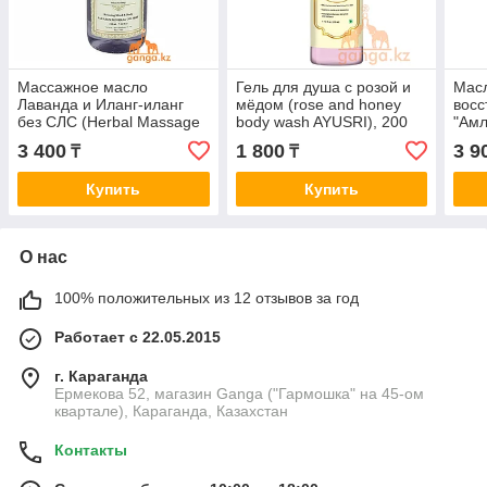
Массажное масло
Гель для душа с розой и
Мас
Лаванда и Иланг-иланг
мёдом (rose and honey
восс
без СЛС (Herbal Massage
body wash AYUSRI), 200
"Амл
Oil Lavender & Ylang Ylang
мл
мине
3 400
1 800
3 9
₸
₸
KHADI), 210 мл
(Kha
Купить
Купить
О нас
100% положительных из 12 отзывов за год
Работает с 22.05.2015
г. Караганда
Ермекова 52, магазин Ganga ("Гармошка" на 45-ом
квартале), Караганда, Казахстан
Контакты