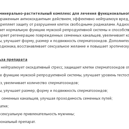
минерально-растительный комплекс для лечения функциональног
ыраженным антиоксидантным действием, эффективно нейтрализуя вред
крепляет защиту от разрушения клеток свободными радикалами. Аддиз
ает нормальную функцию мужской репродуктивной системы и способст
коряет регенерацию поврежденных семенных канальцев, увеличивает к
мы, улучшает форму, размер и подвижность сперматозоидов. Дополнител
одизиака, восстанавливает сексуальное желание и повышает эротическ
ьза препарата
, нейтрализует оксидативный стресс, защищает клетки сперматозоидов 
ю функцию мужской репродуктивной системы, улучшает уровень тестос
ез, увеличивает количество сперматозоидов;
ы, улучшает размер, форму и подвижность сперматозоидов;
и семенных канальцев, улучшая проходимость семенных путей;
атия;
и сексуальную привлекательность мужчины;
мональный препарат.