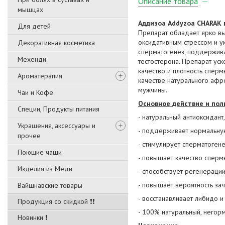
Описание товара
мышцах
Аддизоа
Addyzoa
CHARAK
Для детей
Препарат обладает ярко в
оксидативным стрессом и у
Декоративная косметика
сперматогенез, поддержив
Мехенди
тестостерона. Препарат ус
качество и плотность спер
Ароматерапия
качестве натурального афр
мужчины.
Чаи и Кофе
Основное действие и пол
Специи, Продукты питания
- натуральный антиоксидант
Украшения, аксессуары и
- поддерживает нормальну
прочее
- стимулирует сперматоген
Поющие чаши
- повышает качество сперм
Изделия из Меди
- способствует регенераци
- повышает вероятность зач
Вайшнавские товары
- восстанавливает либидо 
Продукция со скидкой ❗❗
- 100% натуральный, негор
Новинки ❗