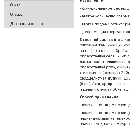
Назначение
О нас
- функциональное бесплоди
Отзывы
- низкое количество сперм
Доставка и оплата
- низкая подвижность спер
- деформация сперматозои
Основной состав (на 1 ка
раковины жемчужницы (мукт
ванга (зола олова, обработ
обработанная сера) 30мг, 
листья золота, очищенная рт
обработанная ртуть, очищен
стелющиеся (гокшура) 200мг
сердцелистная (гудучи) 150
(бала) 75мг, аргирея жилист
ипомея пальчатая 30мг, эу
Способ применения
:
- количество сперматозоид
- количество сперматозоид
индивидуальная непереноси
врача перед началом курса