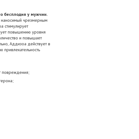
о бесплодия у мужчин.
, наносимый чрезмерным
оа стимулирует
вует повышению уровня
оличество и повышает
ьно, Аддизоа действует в
ую привлекательность
от повреждения;
терона;