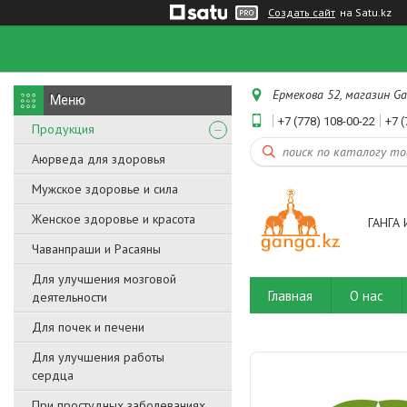
Создать сайт
на Satu.kz
Ермекова 52, магазин Ga
+7 (778) 108-00-22
+7 (
Продукция
Аюрведа для здоровья
Мужское здоровье и сила
Женское здоровье и красота
ГАНГА 
Чаванпраши и Расаяны
Для улучшения мозговой
Главная
О нас
деятельности
Для почек и печени
Для улучшения работы
сердца
При простудных заболеваниях