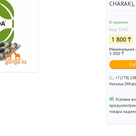
CHARAK), 
В наличии
Код:
1342
1 800 ₸
Минимальная с
5 000 ₸
Ку
+7 (778) 10
Наталья (Whats
предусмотрен
товара надле