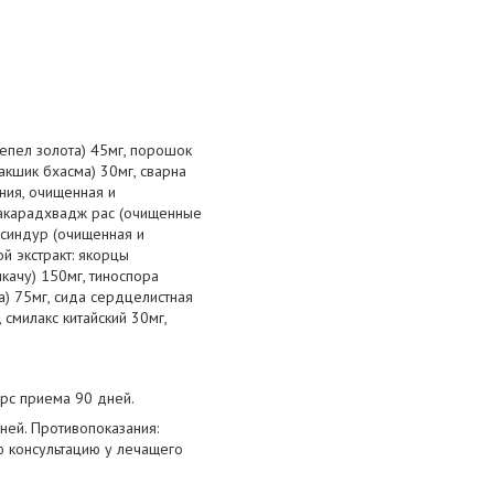
пепел золота) 45мг, порошок
кшик бхасма) 30мг, сварна
ния, очищенная и
макарадхвадж рас (очищенные
с синдур (очищенная и
ой экстракт: якорцы
качу) 150мг, тиноспора
а) 75мг, сида сердцелистная
 смилакс китайский 30мг,
урс приема 90 дней.
ней. Противопоказания:
ю консультацию у лечащего