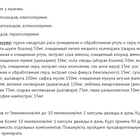
е у мужчин;
атозоидов, олигоспермия;
матозоидов, астеноспермия;
дов, тератоспермия;
псулу
): пурна чандродя раса (очищенная и обработанная ртуть и сера, 
а шукти бхасма) 30мг, очищенный пепел медного колчедана (сварна ма
анная и очищенная ртуть, экстракт сока лимона, очищенный хлорид аммо
очищенное мумие (шиладжит) 30мг, зола слюды (абхрак бхасма) 30мг, 
уть, очищенная сера, экстракт сока хлопчатник, сок алое вера) 15мг, ра
ная и обработанная сера, экстракт сока фикуса бенгальского) 15мг; сух
, аштаварга 200мг, сафед мусли 150мг, очищенная мукуна жгучая (капи
мг, витания снотворная (ашваганда) 150мг, эмблика лекарственная (амл
ая 75мг, спаржа кистевидная (шатавари) 75мг, такка цельнолистная 30мг,
лофия кампестрис 15мг.
ов от 5миллионов/мл до 10 миллионов/мл: 2 капсулы дважды в день. К
ов более 10 миллионов/мл: 1 капсула дважды в день. Курс приема 90 д
мость отдельных компонентов. Пожалуйста, пройдите предварительну
 препарата.