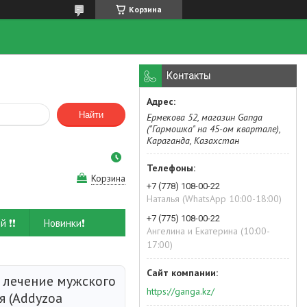
Корзина
Контакты
Найти
Ермекова 52, магазин Ganga
("Гармошка" на 45-ом квартале),
Караганда, Казахстан
Корзина
+7 (778) 108-00-22
Наталья (WhatsApp 10:00-18:00)
+7 (775) 108-00-22
й ❗❗
Новинки❗
Ангелина и Екатерина (10:00-
17:00)
- лечение мужского
https://ganga.kz/
я (Addyzoa