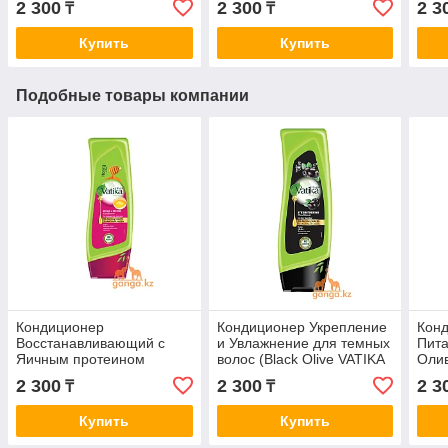
2 300
2 300
2 3
₸
₸
Vatika DABUR), 400 мл
Купить
Купить
Подобные товары компании
Кондиционер
Кондиционер Укрепление
Кон
Восстанавливающий с
и Увлажнение для темных
Пита
Яичным протеином
волос (Black Olive VATIKA
Оли
Ватика (Repair&Restore
DABUR), 400 мл
Вати
2 300
2 300
2 3
₸
₸
Vatika DABUR), 400 мл
Vati
Купить
Купить