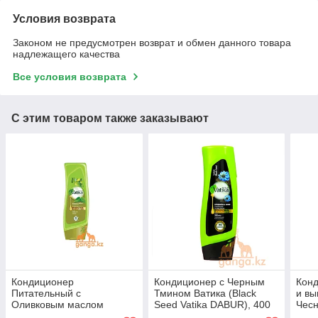
Условия возврата
Законом не предусмотрен возврат и обмен данного товара
надлежащего качества
Все условия возврата
С этим товаром также заказывают
Кондиционер
Кондиционер с Черным
Конд
Питательный с
Тмином Ватика (Black
и вы
Оливковым маслом
Seed Vatika DABUR), 400
Чесн
Ватика (Nourish & Protect
мл
Vati