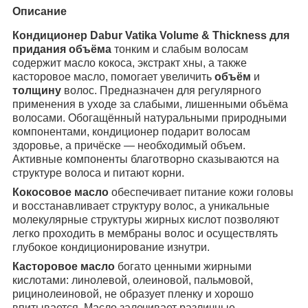
Описание
Кондиционер Dabur Vatika Volume & Thickness для
придания объёма
тонким и слабым волосам
содержит масло кокоса, экстракт хны, а также
касторовое масло, помогает увеличить
объём
и
толщину
волос. Предназначен для регулярного
применения в уходе за слабыми, лишенными объёма
волосами. Обогащённый натуральными природными
компонентами, кондиционер подарит волосам
здоровье, а причёске ― необходимый объем.
Активные компоненты благотворно сказываются на
структуре волоса и питают корни.
Кокосовое масло
обеспечивает питание кожи головы
и восстанавливает структуру волос, а уникальные
молекулярные структуры жирных кислот позволяют
легко проходить в мембраны волос и осуществлять
глубокое кондиционирование изнутри.
Касторовое масло
богато ценными жирными
кислотами: линолевой, олеиновой, пальмовой,
рицинолеиновой, не образует пленку и хорошо
впитывается. Масло залечивает различные