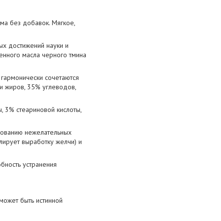
има без добавок. Мягкое,
ых достижений науки и
енного масла черного тмина
 гармонически сочетаются
и жиров, 35% углеводов,
, 3% стеариновой кислоты,
азованию нежелательных
лирует выработку желчи) и
обность устранения
может быть истинной