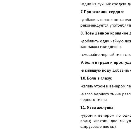
-одно из лучших средств дл
7. При жжении сердца:
-добавить несколько капел
рекомендуется употреблять
8. Повышенное кровяное 
-добавить одну чайную лож
завтраком ежедневно.
-смешайте черный тмин с го
9. Боли в груди и простуда
-в кипящую воду добавить 
10. Боли в глазу:
-капать утром и вечером п
-масло черного тмина разо
черного тмина.
11. Язва желудка:
-утром и вечером по одно
воды) кипятить две минут
цитрусовые плоды).