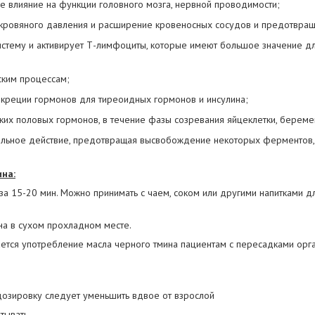
 влияние на функции головного мозга, нервной проводимости;
 кровяного давления и расширение кровеносных сосудов и предотвращ
стему и активирует Т-лимфоциты, которые имеют большое значение дл
ским процессам;
екреции гормонов для тиреоидных гормонов и инсулина;
ких половых гормонов, в течение фазы созревания яйцеклетки, береме
ельное действие, предотвращая высвобождение некоторых ферментов, 
на:
ы за 15-20 мин. Можно принимать с чаем, соком или другими напитками д
на в сухом прохладном месте.
ается употребление масла черного тмина пациентам с пересадками орга
дозировку следует уменьшить вдвое от взрослой
тывать.