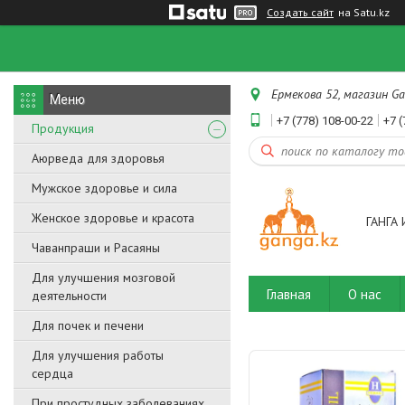
Создать сайт
на Satu.kz
Ермекова 52, магазин Ga
+7 (778) 108-00-22
+7 (
Продукция
Аюрведа для здоровья
Мужское здоровье и сила
Женское здоровье и красота
ГАНГА 
Чаванпраши и Расаяны
Для улучшения мозговой
Главная
О нас
деятельности
Для почек и печени
Для улучшения работы
сердца
При простудных заболеваниях