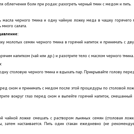
я облегчения боли при родах: разогреть черный тмин с медом и пить.
ь масла черного тмина и одну чайную ложку меда в чашку горячего м
 много салата.
давление:
ку молотых семян черного тмина в горячий напиток и принимать с дв
рячим напитком (чай или др.) и разотрите тело с маслом черного тмина.
:
одну столовую черного тмина и вдыхать пар. Прикрывайте голову пере
еред сном и принимать с медом после этой процедуры по столовой ложк
трите вокруг глаз перед сном и выпейте горячий напиток, смешанный 
й чайной ложке смешать с раствором льняных семян (столовая ложка
ы, затем настаивается. Пить один стакан ежедневно (не рекомендуе