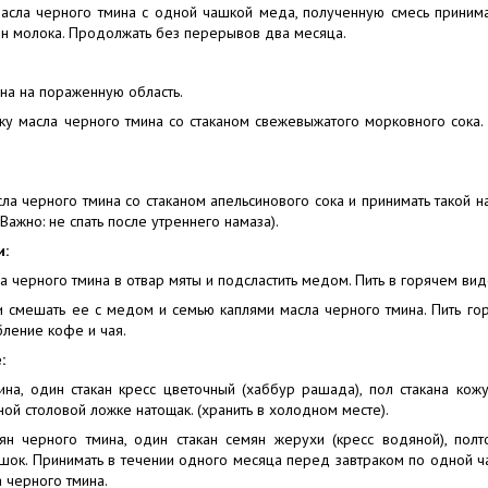
масла черного тмина с одной чашкой меда, полученную смесь приним
кан молока. Продолжать без перерывов два месяца.
ина на пораженную область.
у масла черного тмина со стаканом свежевыжатого морковного сока. 
ла черного тмина со стаканом апельсинового сока и принимать такой н
Важно: не спать после утреннего намаза).
и:
а черного тмина в отвар мяты и подсластить медом. Пить в горячем вид
и смешать ее с медом и семью каплями масла черного тмина. Пить го
бление кофе и чая.
:
ина, один стакан кресс цветочный (хаббур рашада), пол стакана кож
ой столовой ложке натощак. (хранить в холодном месте).
ян черного тмина, один стакан семян жерухи (кресс водяной), полт
шок. Принимать в течении одного месяца перед завтраком по одной ч
 черного тмина.