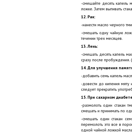
-смешайте десять капель 
ложке. Затем выпивать ста
12. Рак:
-нанести масло черного тм
-смешать одну чайную ложк
течении трех месяцев.
13. Лень:
-смешать десять капель мас
сразу после пробуждения. (
14. Для улучшения памят
-добавить семь капель масл
-довести до кипения мяту 
следует прекратить употре
15. При сахарном диабете
-размолоть один стакан тм
смешать и принимать по одн
-смешать один стакан сем
перемолоть это все в поро
одной чайной ложкой масла