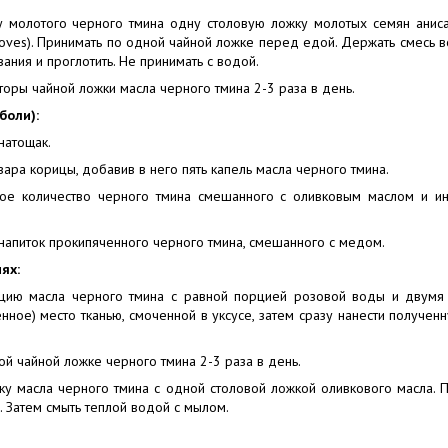
ку молотого черного тмина одну столовую ложку молотых семян аниса
oves). Принимать по одной чайной ложке перед едой. Держать смесь во
вания и проглотить. Не принимать с водой.
торы чайной ложки масла черного тмина 2-3 раза в день.
боли):
натощак.
авара корицы, добавив в него пять капель масла черного тмина.
ое количество черного тмина смешанного с оливковым маслом и ин
 напиток прокипяченного черного тмина, смешанного с медом.
ях:
цию масла черного тмина с равной порцией розовой воды и двумя
ное) место тканью, смоченной в уксусе, затем сразу нанести полученн
ой чайной ложке черного тмина 2-3 раза в день.
ку масла черного тмина с одной столовой ложкой оливкового масла. 
с. Затем смыть теплой водой с мылом.