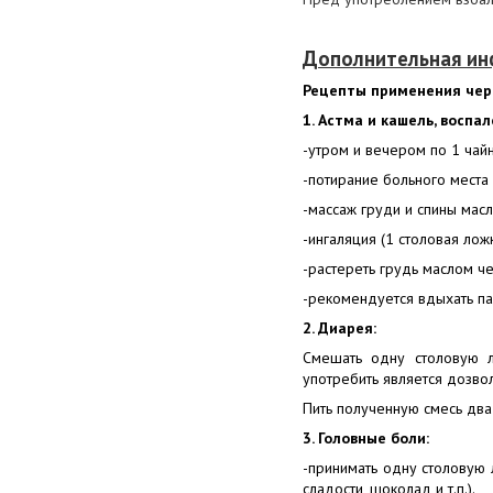
Дополнительная и
Рецепты применения черн
1. Астма и кашель, воспал
-утром и вечером по 1 чай
-потирание больного места
-массаж груди и спины мас
-ингаляция (1 столовая лож
-растереть грудь маслом ч
-рекомендуется вдыхать па
2. Диарея:
Смешать одну столовую л
употребить является дозво
Пить полученную смесь два 
3. Головные боли:
-принимать одну столовую 
сладости, шоколад и т.п.).