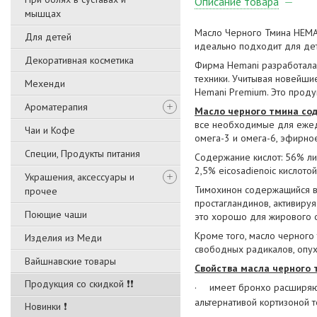
Описание товара
мышцах
Масло Черного Тмина
HEMA
Для детей
идеально подходит для де
Декоративная косметика
Фирма Hemani разработала 
техники. Учитывая новейши
Мехенди
Hemani Premium. Это проду
Ароматерапия
Масло черного тмина со
все необходимые для ежедн
Чаи и Кофе
омега-3 и омега-6, эфирно
Специи, Продукты питания
Содержание кислот: 56% ли
2,5% eicosadienoic кислото
Украшения, аксессуары и
Тимохинон содержащийся в 
прочее
простагландинов, активиру
Поющие чаши
это хорошо для жирового о
Кроме того, масло черного
Изделия из Меди
свободных радикалов, опух
Вайшнавские товары
Свойства масла черного 
Продукция со скидкой ❗❗
·
имеет бронхо расширяющ
альтернативой кортизоной т
Новинки ❗