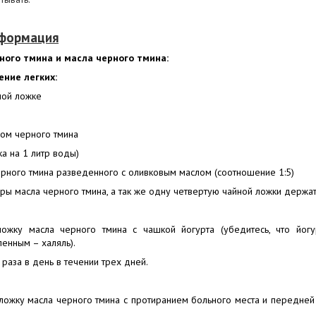
нформация
ого тмина и масла черного тмина:
ение легких:
ной ложке
лом черного тмина
ка на 1 литр воды)
ерного тмина разведенного с оливковым маслом (соотношение 1:5)
ры масла черного тмина, а так же одну четвертую чайной ложки держа
ожку масла черного тмина с чашкой йогурта (убедитесь, что йогу
ленным – халяль).
раза в день в течении трех дней.
ложку масла черного тмина с протиранием больного места и передней 