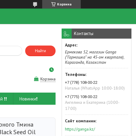
Корзина
Контакты
Найти
Ермекова 52, магазин Ganga
("Гармошка" на 45-ом квартале),
Караганда, Казахстан
Корзина
+7 (778) 108-00-22
Наталья (WhatsApp 10:00-18:00)
+7 (775) 108-00-22
й ❗❗
Новинки❗
Ангелина и Екатерина (10:00-
17:00)
рного Тмина
https://ganga.kz/
lack Seed Oil