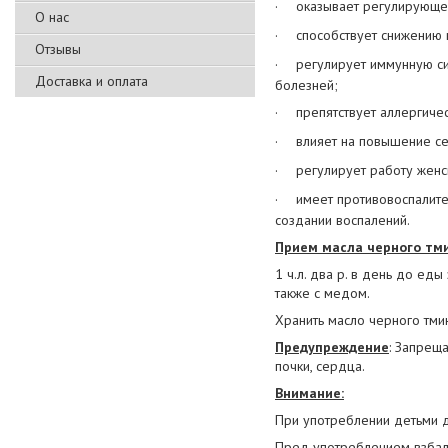
·
оказывает регулирующее
О нас
·
способствует снижению
Отзывы
·
регулирует иммунную си
Доставка и оплата
болезней;
·
препятствует аллергиче
·
влияет на повышение с
·
регулирует работу женс
·
имеет противовоспалит
создании воспалений.
Прием масла черного тми
1 ч.л. два р. в день до ед
также с медом.
Хранить масло черного тми
Предупреждение
: Запрещ
почки, сердца.
Внимание:
При употреблении детьми 
Пред употреблением взбал