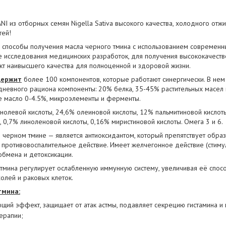
NI
из отборных семян Nigella Sativa высокого качества, холодного отж
тей!
способы получения масла черного тмина с использованием современн
е исследования медицинских разработок, для получения высококачеств
кт наивысшего качества для полноценной и здоровой жизни.
держит
более 100 компонентов, которые работают cинергически. В нем
евного рациона компоненты: 20% белка, 35-45% растительных масел 
е масло 0-4.5%, микроэлементы и ферменты.
нолевой кислоты, 24,6% олеиновой кислоты, 12% пальмитиновой кислоты
й, 0,7% линоленовой кислоты, 0,16% миристиновой кислоты. Омега 3 и 6.
черном тмине — является антиоксидантом, который препятствует обр
я противовоспалительное действие. Имеет желчегонное действие (стиму
бмена и детоксикации.
 тмина регулирует ослабленную иммунную систему, увеличивая её спос
олей и раковых клеток.
тмина:
ий эффект, защищает от атак астмы, подавляет секрецию гистамина и 
ерапии;