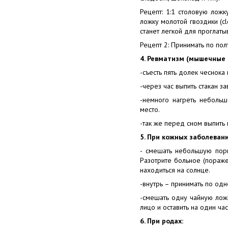
Рецепт: 1:1 столовую лож
ложку молотой гвоздики (cl
станет легкой для проглаты
Рецепт 2: Принимать по пол
4. Ревматизм (мышечные 
-съесть пять долек чеснока 
-через час выпить стакан з
-немного нагреть небольш
место.
-так же перед сном выпить
5. При кожных заболевани
- смешать небольшую пор
Разотрите больное (поражен
находиться на солнце.
-внутрь – принимать по одн
-смешать одну чайную лож
лицо и оставить на один ча
6. При родах: