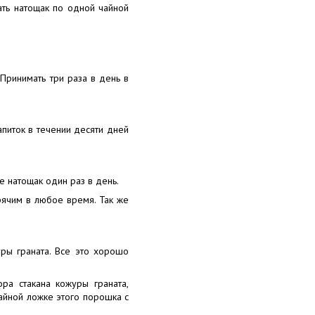
ать натощак по одной чайной
Принимать три раза в день в
апиток в течении десяти дней
е натощак один раз в день.
рячим в любое время. Так же
уры граната. Все это хорошо
ора стакана кожуры граната,
айной ложке этого порошка с