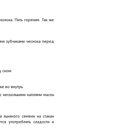
олока. Пить горячим. Так же
умя зубчиками чеснока перед
д сном.
е во внутрь.
с несколькими каплями масла
 льняного семени на стакан
тся употреблять сладости и