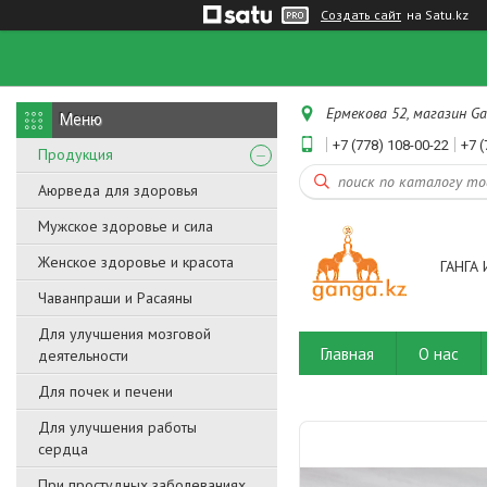
Создать сайт
на Satu.kz
Ермекова 52, магазин Ga
+7 (778) 108-00-22
+7 (
Продукция
Аюрведа для здоровья
Мужское здоровье и сила
Женское здоровье и красота
ГАНГА 
Чаванпраши и Расаяны
Для улучшения мозговой
Главная
О нас
деятельности
Для почек и печени
Для улучшения работы
сердца
При простудных заболеваниях