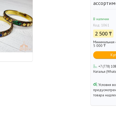
ассортиме
В наличии
Код:
1061
2 500 ₸
Минимальная с
5 000 ₸
Ку
+7 (778) 10
Наталья (Whats
предусмотрен
товара надле