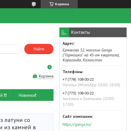
Корзина
Контакты
Найти
Ермекова 52, магазин Ganga
("Гармошка" на 45-ом квартале),
Караганда, Казахстан
Корзина
+7 (778) 108-00-22
Наталья (WhatsApp 10:00-18:00)
+7 (775) 108-00-22
й ❗❗
Новинки❗
Ангелина и Екатерина (10:00-
17:00)
з латуни со
https://ganga.kz/
и из камней в