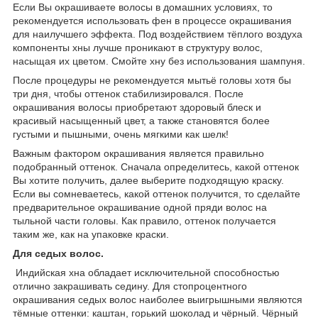
Если Вы окрашиваете волосы в домашних условиях, то
рекомендуется использовать фен в процессе окрашивания
для наилучшего эффекта. Под воздействием тёплого воздуха
компоненты хны лучше проникают в структуру волос,
насыщая их цветом. Смойте хну без использования шампуня.
После процедуры не рекомендуется мытьё головы хотя бы
три дня, чтобы оттенок стабилизировался. После
окрашивания волосы приобретают здоровый блеск и
красивый насыщенный цвет, а также становятся более
густыми и пышными, очень мягкими как шелк!
Важным фактором окрашивания является правильно
подобранный оттенок. Сначала определитесь, какой оттенок
Вы хотите получить, далее выберите подходящую краску.
Если вы сомневаетесь, какой оттенок получится, то сделайте
предварительное окрашивание одной пряди волос на
тыльной части головы. Как правило, оттенок получается
таким же, как на упаковке краски.
Для седых волос.
Индийская хна обладает исключительной способностью
отлично закрашивать седину. Для стопроцентного
окрашивания седых волос наиболее выигрышными являются
тёмные оттенки: каштан, горький шоколад и чёрный. Чёрный