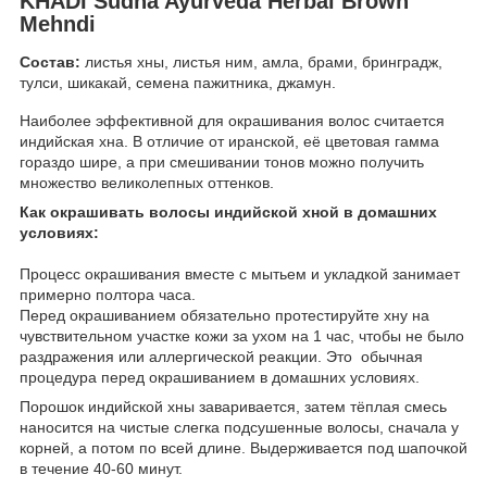
KHADI Sudha Ayurveda Herbal Brown
Mehndi
Состав:
листья хны, листья ним, амла, брами, бринградж,
тулси, шикакай, семена пажитника, джамун.
Наиболее эффективной для окрашивания волос считается
индийская хна. В отличие от иранской, её цветовая гамма
гораздо шире, а при смешивании тонов можно получить
множество великолепных оттенков.
Как окрашивать волосы индийской хной в домашних
условиях:
Процесс окрашивания вместе с мытьем и укладкой занимает
примерно полтора часа.
Перед окрашиванием обязательно протестируйте хну на
чувствительном участке кожи за ухом на 1 час, чтобы не было
раздражения или аллергической реакции. Это обычная
процедура перед окрашиванием в домашних условиях.
Порошок индийской хны заваривается, затем тёплая смесь
наносится на чистые слегка подсушенные волосы, сначала у
корней, а потом по всей длине. Выдерживается под шапочкой
в течение 40-60 минут.