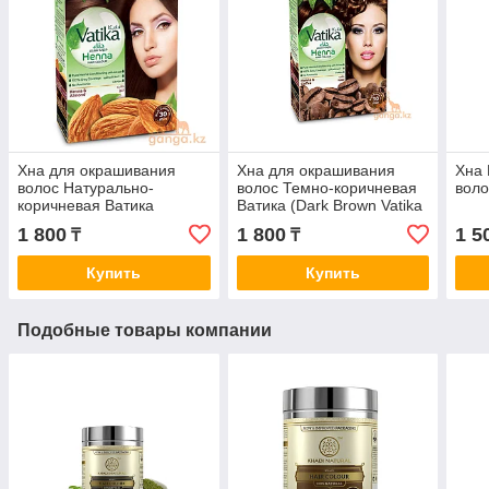
Хна для окрашивания
Хна для окрашивания
Хна 
волос Натурально-
волос Темно-коричневая
воло
коричневая Ватика
Ватика (Dark Brown Vatika
(Natural Brown Vatika
DABUR), 6 шт*10 гр
1 800
1 800
1 5
₸
₸
DABUR), 6 шт
Купить
Купить
Подобные товары компании