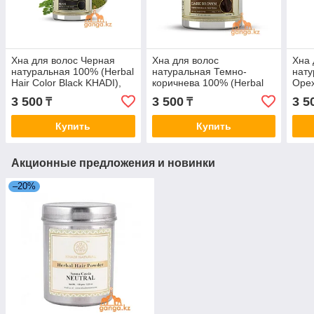
Хна для волос Черная
Хна для волос
Хна 
натуральная 100% (Herbal
натуральная Темно-
нату
Hair Color Black KHADI),
коричнева 100% (Herbal
Орех
150 гр.
Hair Color Dark Brown
100%
3 500
3 500
3 5
₸
₸
KHADI), 150 гр.
Nut 
Купить
Купить
Акционные предложения и новинки
–20%