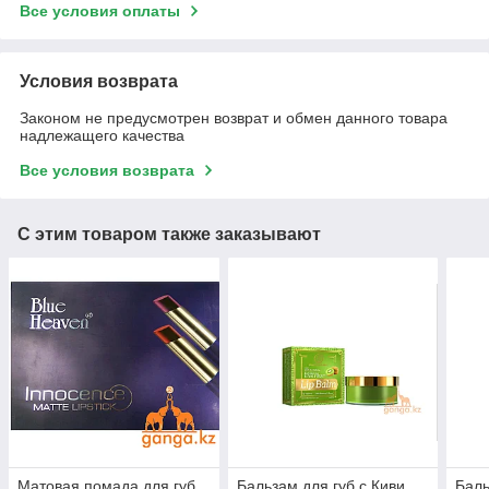
Все условия оплаты
Условия возврата
Законом не предусмотрен возврат и обмен данного товара
надлежащего качества
Все условия возврата
С этим товаром также заказывают
Матовая помада для губ
Бальзам для губ c Киви
Баль