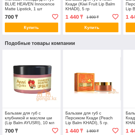
BLUE HEAVEN Innocence
Кхади (Kiwi Fruit Lip Balm
Перс
Matte Lipstick, 1 шт
KHADI), 5 гр
Lip 
700
1 440
1 4
₸
₸
1 800 ₸
Купить
Купить
Подобные товары компании
Бальзам для губ с
Бальзам для губ с
Баль
клубникой и маслом ши
Персиком Кхади (Peach
Кхад
(Lip Balm AYUSRI), 10 мл
Lip Balm KHADI), 5 гр.
KHAD
700
1 440
1 4
₸
₸
1 800 ₸