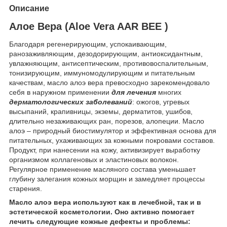
Описание
Алое Вера (Aloe Vera AAR BEE )
Благодаря регенерирующим, успокаивающим,
ранозаживляющим, дезодорирующим, антиоксидантным,
увлажняющим, антисептическим, противовоспалительным,
тонизирующим, иммуномодулирующим и питательным
качествам, масло алоэ вера превосходно зарекомендовало
себя в наружном применении
для лечения
многих
дерматологических заболеваний
: ожогов, угревых
высыпаний, крапивницы, экземы, дерматитов, ушибов,
длительно незаживающих ран, порезов, алопеции. Масло
алоэ – природный биостимулятор и эффективная основа для
питательных, ухаживающих за кожными покровами составов.
Продукт, при нанесении на кожу, активизирует выработку
организмом коллагеновых и эластиновых волокон.
Регулярное применение масляного состава уменьшает
глубину залегания кожных морщин и замедляет процессы
старения.
Масло алоэ вера используют как в лечебной, так и в
эстетической косметологии. Оно активно помогает
лечить следующие кожные дефекты и проблемы: