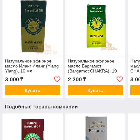
Натуральное эфирное
Натуральное эфирное
Нат
масло Иланг Иланг (Ylang
масло Бергамот
масл
Ylang), 10 мл
(Bargamot CHAKRA), 10
CHA
мл
3 000
2 200
3 0
₸
₸
Купить
Купить
Подобные товары компании