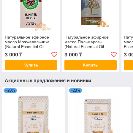
Натуральное эфирное
Натуральное эфирное
Нат
масло Можжевельника
масло Пальмарозы
масл
(Natural Essential Oil
(Natural Essential Oil
Esse
Juniper berry CHAKRA), 10
Palmarosa CHAKRA), 10
CHA
3 000
3 000
3 0
₸
₸
мл
мл
Купить
Купить
Акционные предложения и новинки
–20%
–20%