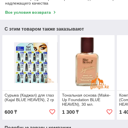
надлежащего качества
Все условия возврата
С этим товаром также заказывают
Сурьма (Каджал) для глаз
Тональная основа (Make-
Комп
(Kajal BLUE HEAVEN), 2 гр
Up Foundation BLUE
(Co
HEAVEN), 30 мл.
HEAV
600
1 300
1 4
₸
₸
Подобные товары компании