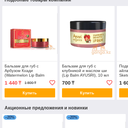
Бальзам для губ с
Бальзам для губ с
Подв
Арбузом Кхади
клубникой и маслом ши
айла
(Watermelon Lip Balm
(Lip Balm AYUSRI), 10 мл
Sket
KHADI), 5 гр.
HEA
1 440
700
1 6
₸
₸
1 800 ₸
Купить
Купить
Акционные предложения и новинки
–20%
–20%