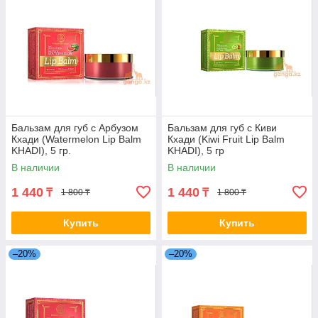
Бальзам для губ с Арбузом
Бальзам для губ c Киви
Кхади (Watermelon Lip Balm
Кхади (Kiwi Fruit Lip Balm
KHADI), 5 гр.
KHADI), 5 гр
В наличии
В наличии
1 440
1 440
₸
₸
1 800 ₸
1 800 ₸
Купить
Купить
–20%
–20%