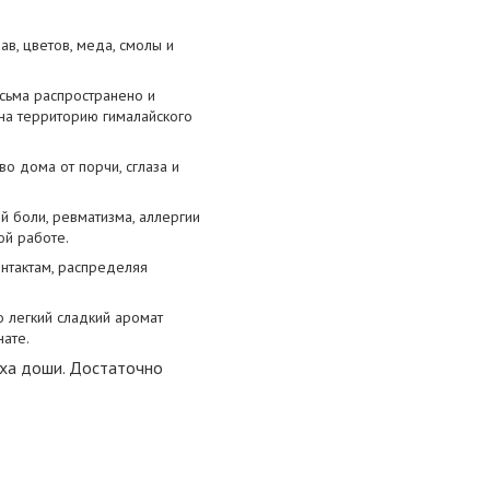
в, цветов, меда, смолы и
сьма распространено и
на территорию гималайского
во дома от порчи, сглаза и
й боли, ревматизма, аллергии
ой работе.
нтактам, распределяя
о легкий сладкий аромат
нате.
пха доши. Достаточно