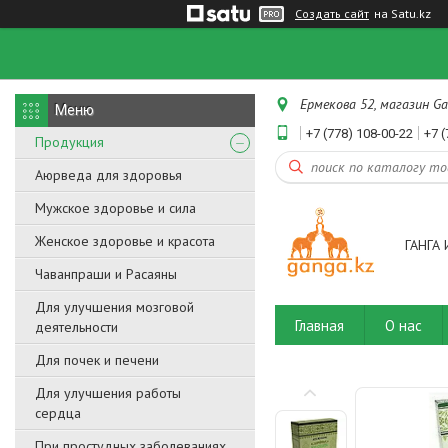
Создать сайт
на Satu.kz
Ермекова 52, магазин Ga
+7 (778) 108-00-22
+7 (
Продукция
Аюрведа для здоровья
Мужское здоровье и сила
Женское здоровье и красота
ГАНГА 
Чаванпраши и Расаяны
Для улучшения мозговой
Главная
О нас
деятельности
Для почек и печени
Для улучшения работы
сердца
При простудных заболеваниях