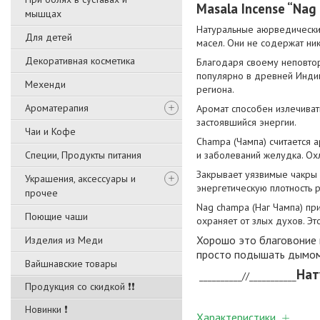
Masala Incense “Na
мышцах
Натуральные аюрведические
Для детей
масел. Они не содержат ник
Декоративная косметика
Благодаря своему неповтор
популярно в древней Индии
Мехенди
региона.
Ароматерапия
Аромат способен излечивать
застоявшийся энергии.
Чаи и Кофе
Champa (Чампа) считается а
Специи, Продукты питания
и заболеваний желудка. Ох
Закрывает уязвимые чакры 
Украшения, аксессуары и
энергетическую плотность 
прочее
Nag champa (Наг Чампа) при
Поющие чаши
охраняет от злых духов. Эт
Хорошо это благовоние 
Изделия из Меди
просто подышать дымом 
Вайшнавские товары
Нат
__________//___________
Продукция со скидкой ❗❗
Новинки ❗
Характеристики