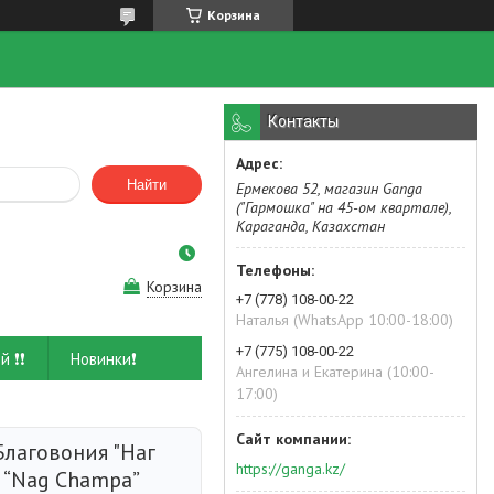
Корзина
Контакты
Найти
Ермекова 52, магазин Ganga
("Гармошка" на 45-ом квартале),
Караганда, Казахстан
Корзина
+7 (778) 108-00-22
Наталья (WhatsApp 10:00-18:00)
+7 (775) 108-00-22
й ❗❗
Новинки❗
Ангелина и Екатерина (10:00-
17:00)
лаговония "Наг
https://ganga.kz/
e “Nag Champa”