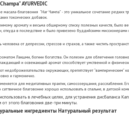
g Champa” AYURVEDIC
 масала-благовония “Наг Чампа” - это уникальное сочетание редких тра
аких токсических добавок.
имому аромату и весьма обширному списку полезных качеств, было ве
, откуда в последствие и было привезено буддийскими миссионерами 
 человека от депрессии, стрессов и страхов, а также чистить пространст
роматом Лакшми, богини богатства. Он полезен для облегчения головно
лаждающий и освежающий аромат способствует умственной и физическ
от недоброжелательства окружающих, препятствует “вампирическим” ко
ровно и гармонично.
меняется для медитативных практик, самосозерцания, расслабления. Ег
о саттвичное благовоние хорошо использовать в спальне, в детской ком
использовать в лечебных целях, для устранения дисбаланса Ка
от этого благовония две-три минуты.
уральные ингредиенты Натуральный результат