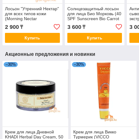
Лосьон "Утренний Нектар"
Солнцезащитный лосьон
Анти
для всех типов кожи
для лица Био Морковь (40
сыво
(Morning Nectar
SPF Sunscreen Bio Carrot
экст
BIOTIQUE), 120 мл.
BIOTIQUE), 120 мл.
(Dan
2 900
3 600
3 0
₸
₸
Ligh
BIOT
Купить
Купить
Акционные предложения и новинки
–30%
–30%
Крем для лица Дневной
Крем для лица Викко
KHADI Herbal Day Cream, 50
Турмерик (VICCO