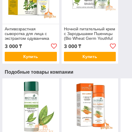
Антивозрастная
Ночной питательный крем
сыворотка для лица с
с Зародышами Пшеницы
экстрактом одуванчика
(Bio Wheat Germ Youthful
(Dandelion Ageless
Nourishing Night Cream
3 000
3 000
₸
₸
Lightening Serum
BIOTIQUE), 50г.
BIOTIQUE), 40 мл
Купить
Купить
Подобные товары компании