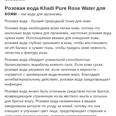
Розовая вода Khadi
Pure
Rose
Water
для
кожи
– как вода для организма
Розовая вода - Лучший природный тоник для кожи
Розовая вода необходима всем типам кожи, потому что
насколько вода нужна для организма, настолько розовая вода
нужна коже. Используемая веками для очищения кожи,
розовая вода глубоко проникает в кожу, чтобы восстановить
её pH баланс и сужает поры, чтобы придать коже нежность
лепестка и фактуру розы.
Розовая вода обладает уникальной способностью
балансировать выработку кожного сала. Если кожа сухая,
розовая вода увлажнит её, если склонная к жирности –
справится с чрезмерным выделением жира. Благодаря
антибактериальному действию, розовая вода предотвращает
инфекции.
Розовая вода может быть отличным средством после бритья,
возвращающим утраченную из-за жёсткого мыла и лосьона
для бритья влагу. Розовая вода незаменима в вашем
ежедневном ритуале по уходу за кожей, потому что она
очищает и улучшает цвет лица, предотвращает старение и
даёт коже лучшую защиту, которую может предложить