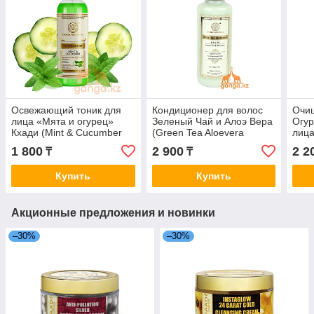
Освежающий тоник для
Кондиционер для волос
Очи
лица «Мята и огурец»
Зеленый Чай и Алоэ Вера
Огур
Кхади (Mint & Cucumber
(Green Tea Aloevera
лица
KHADI), 100мл
KHADI), 210 мл
Clea
1 800
2 900
2 2
₸
₸
Vera
Купить
Купить
Акционные предложения и новинки
–30%
–30%