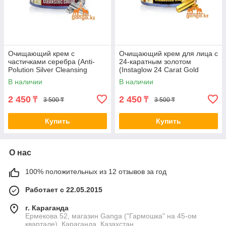
Очищающий крем с
Очищающий крем для лица с
частичками серебра (Anti-
24-каратным золотом
Polution Silver Cleansing
(Instaglow 24 Carat Gold
Cream VAADI Herbals), 50 гр
Cleansing Cream VAADI
В наличии
В наличии
Herbals), 50 гр
2 450
2 450
₸
₸
3 500 ₸
3 500 ₸
Купить
Купить
О нас
100% положительных из 12 отзывов за год
Работает с 22.05.2015
г. Караганда
Ермекова 52, магазин Ganga ("Гармошка" на 45-ом
квартале), Караганда, Казахстан